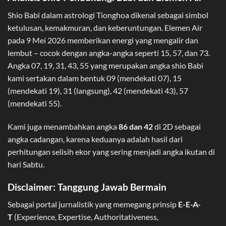
Shio Babi dalam astrologi Tionghoa dikenal sebagai simbol
ketulusan, kemakmuran, dan keberuntungan. Elemen Air
pada 9 Mei 2026 memberikan energi yang mengalir dan
lembut – cocok dengan angka-angka seperti 15, 57, dan 73.
Angka 07, 19, 31, 43, 55 yang merupakan angka shio Babi
kami sertakan dalam bentuk 09 (mendekati 07), 15
(mendekati 19), 31 (langsung), 42 (mendekati 43), 57
(mendekati 55).
Kami juga menambahkan angka
86 dan 42
di 2D sebagai
angka cadangan, karena keduanya adalah hasil dari
perhitungan selisih ekor yang sering menjadi angka ikutan di
hari Sabtu.
Disclaimer: Tanggung Jawab Bermain
Sebagai portal jurnalistik yang memegang prinsip
E-E-A-
T
(Experience, Expertise, Authoritativeness,