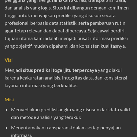
dan analisis yang logis. Situs ini dibangun dengan komitmen
tinggi untuk menyajikan prediksi yang disusun secara
profesional, berbasis data statistik, serta pembaruan rutin
agar tetap relevan dan dapat dipercaya. Sejak awal berdiri,
tujuan utama kami adalah menjadi pusat informasi prediksi
yang objektif, mudah dipahami, dan konsisten kualitasnya.
Visi
Menjadi
situs prediksi togel jitu terpercaya
yang diakui
karena keakuratan analisis, integritas data, dan konsistensi
layanan informasi yang berkualitas.
Misi
Menyediakan prediksi angka yang disusun dari data valid
dan metode analisis yang terukur.
Mengutamakan transparansi dalam setiap penyajian
informasi.