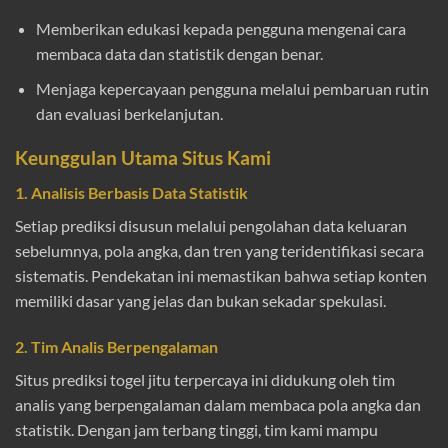
Memberikan edukasi kepada pengguna mengenai cara
membaca data dan statistik dengan benar.
Menjaga kepercayaan pengguna melalui pembaruan rutin
dan evaluasi berkelanjutan.
Keunggulan Utama Situs Kami
1. Analisis Berbasis Data Statistik
Setiap prediksi disusun melalui pengolahan data keluaran
sebelumnya, pola angka, dan tren yang teridentifikasi secara
sistematis. Pendekatan ini memastikan bahwa setiap konten
memiliki dasar yang jelas dan bukan sekadar spekulasi.
2. Tim Analis Berpengalaman
Situs prediksi togel jitu terpercaya ini didukung oleh tim
analis yang berpengalaman dalam membaca pola angka dan
statistik. Dengan jam terbang tinggi, tim kami mampu