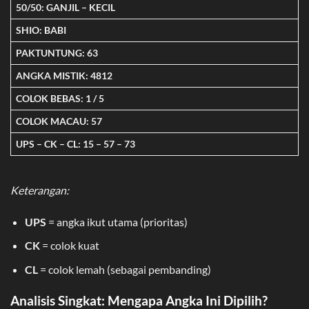
50/50: GANJIL – KECIL
SHIO: BABI
PAKTUNTUNG: 63
ANGKA MISTIK: 4812
COLOK BEBAS: 1 / 5
COLOK MACAU: 57
UPS – CK – CL: 15 – 57 – 73
Keterangan:
UPS
= angka ikut utama (prioritas)
CK
= colok kuat
CL
= colok lemah (sebagai pembanding)
Analisis Singkat: Mengapa Angka Ini Dipilih?