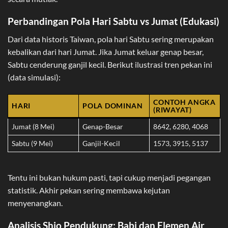
Perbandingan Pola Hari Sabtu vs Jumat (Edukasi)
Dari data historis Taiwan, pola hari Sabtu sering merupakan
kebalikan dari hari Jumat. Jika Jumat keluar genap besar,
Sabtu cenderung ganjil kecil. Berikut ilustrasi tren pekan ini
(data simulasi):
CONTOH ANGKA
HARI
POLA DOMINAN
(RIWAYAT)
Jumat (8 Mei)
Genap-Besar
8642, 6280, 4068
Sabtu (9 Mei)
Ganjil-Kecil
1573, 3915, 5137
Tentu ini bukan hukum pasti, tapi cukup menjadi pegangan
statistik. Akhir pekan sering membawa kejutan
menyenangkan.
Analisis Shio Pendukung: Babi dan Elemen Air