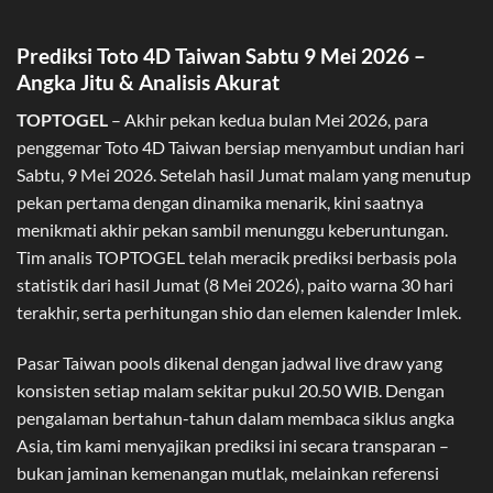
Prediksi Toto 4D Taiwan Sabtu 9 Mei 2026 –
Angka Jitu & Analisis Akurat
TOPTOGEL
– Akhir pekan kedua bulan Mei 2026, para
penggemar Toto 4D Taiwan bersiap menyambut undian hari
Sabtu, 9 Mei 2026. Setelah hasil Jumat malam yang menutup
pekan pertama dengan dinamika menarik, kini saatnya
menikmati akhir pekan sambil menunggu keberuntungan.
Tim analis TOPTOGEL telah meracik prediksi berbasis pola
statistik dari hasil Jumat (8 Mei 2026), paito warna 30 hari
terakhir, serta perhitungan shio dan elemen kalender Imlek.
Pasar Taiwan pools dikenal dengan jadwal live draw yang
konsisten setiap malam sekitar pukul 20.50 WIB. Dengan
pengalaman bertahun-tahun dalam membaca siklus angka
Asia, tim kami menyajikan prediksi ini secara transparan –
bukan jaminan kemenangan mutlak, melainkan referensi