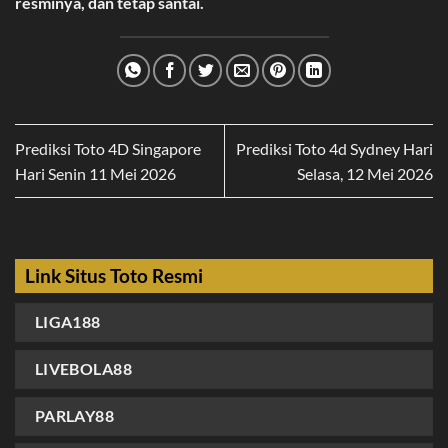
resminya, dan tetap santai.
Prediksi Toto 4D Singapore
Prediksi Toto 4d Sydney Hari
Hari Senin 11 Mei 2026
Selasa, 12 Mei 2026
Link Situs Toto Resmi
LIGA188
LIVEBOLA88
PARLAY88