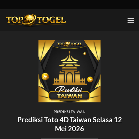
Skip
to
content
PREDIKSI TAIWAN
Prediksi Toto 4D Taiwan Selasa 12
Mei 2026