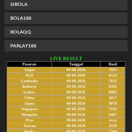
SIBOLA
BOLA188
BOLAQQ
PARLAY188