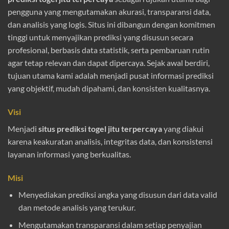
pengguna yang mengutamakan akurasi, transparansi data,
dan analisis yang logis. Situs ini dibangun dengan komitmen
tinggi untuk menyajikan prediksi yang disusun secara
profesional, berbasis data statistik, serta pembaruan rutin
agar tetap relevan dan dapat dipercaya. Sejak awal berdiri,
tujuan utama kami adalah menjadi pusat informasi prediksi
yang objektif, mudah dipahami, dan konsisten kualitasnya.
Visi
Menjadi
situs prediksi togel jitu terpercaya
yang diakui
karena keakuratan analisis, integritas data, dan konsistensi
layanan informasi yang berkualitas.
Misi
Menyediakan prediksi angka yang disusun dari data valid
dan metode analisis yang terukur.
Mengutamakan transparansi dalam setiap penyajian