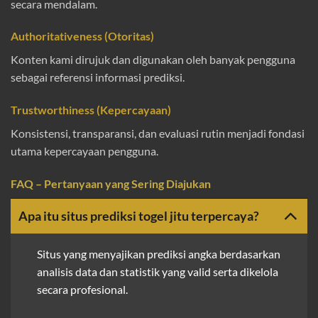
secara mendalam.
Authoritativeness (Otoritas)
Konten kami dirujuk dan digunakan oleh banyak pengguna
sebagai referensi informasi prediksi.
Trustworthiness (Kepercayaan)
Konsistensi, transparansi, dan evaluasi rutin menjadi fondasi
utama kepercayaan pengguna.
FAQ – Pertanyaan yang Sering Diajukan
Apa itu situs prediksi togel jitu terpercaya?
Situs yang menyajikan prediksi angka berdasarkan
analisis data dan statistik yang valid serta dikelola
secara profesional.