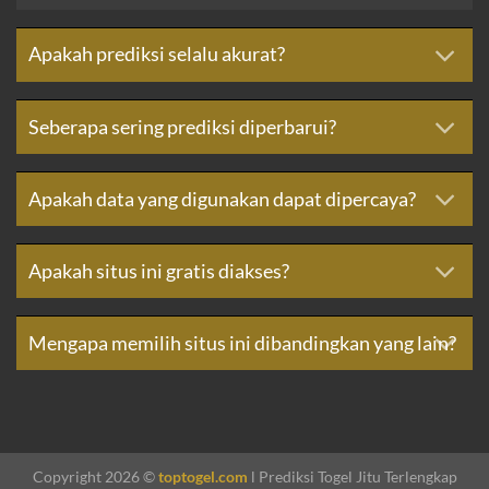
Apakah prediksi selalu akurat?
Seberapa sering prediksi diperbarui?
Apakah data yang digunakan dapat dipercaya?
Apakah situs ini gratis diakses?
Mengapa memilih situs ini dibandingkan yang lain?
Copyright 2026 ©
toptogel.com
l Prediksi Togel Jitu Terlengkap