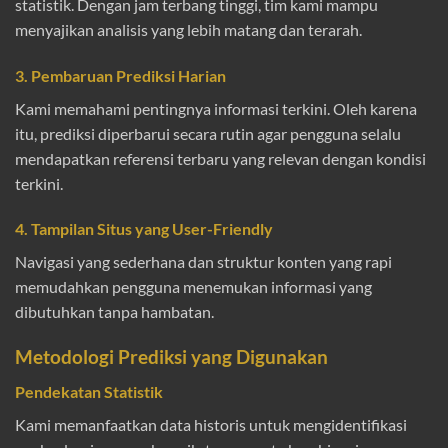
statistik. Dengan jam terbang tinggi, tim kami mampu
menyajikan analisis yang lebih matang dan terarah.
3. Pembaruan Prediksi Harian
Kami memahami pentingnya informasi terkini. Oleh karena
itu, prediksi diperbarui secara rutin agar pengguna selalu
mendapatkan referensi terbaru yang relevan dengan kondisi
terkini.
4. Tampilan Situs yang User-Friendly
Navigasi yang sederhana dan struktur konten yang rapi
memudahkan pengguna menemukan informasi yang
dibutuhkan tanpa hambatan.
Metodologi Prediksi yang Digunakan
Pendekatan Statistik
Kami memanfaatkan data historis untuk mengidentifikasi