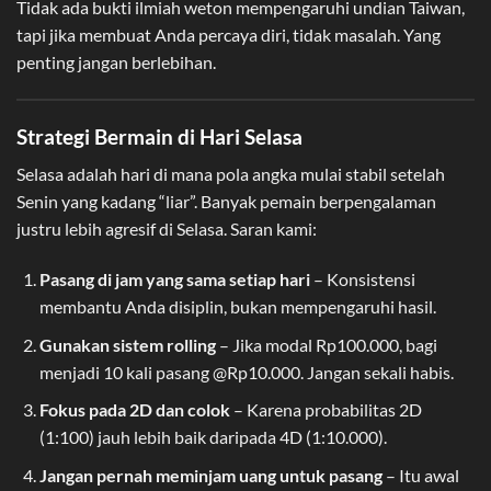
Tidak ada bukti ilmiah weton mempengaruhi undian Taiwan,
tapi jika membuat Anda percaya diri, tidak masalah. Yang
penting jangan berlebihan.
Strategi Bermain di Hari Selasa
Selasa adalah hari di mana pola angka mulai stabil setelah
Senin yang kadang “liar”. Banyak pemain berpengalaman
justru lebih agresif di Selasa. Saran kami:
Pasang di jam yang sama setiap hari
– Konsistensi
membantu Anda disiplin, bukan mempengaruhi hasil.
Gunakan sistem rolling
– Jika modal Rp100.000, bagi
menjadi 10 kali pasang @Rp10.000. Jangan sekali habis.
Fokus pada 2D dan colok
– Karena probabilitas 2D
(1:100) jauh lebih baik daripada 4D (1:10.000).
Jangan pernah meminjam uang untuk pasang
– Itu awal