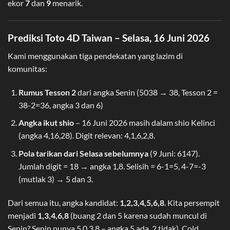
ekor
7
dan
9
menarik.
Prediksi Toto 4D Taiwan – Selasa, 16 Juni 2026
Kami menggunakan tiga pendekatan yang lazim di
komunitas:
Rumus Tesson 2
dari angka Senin (5038 → 38, Tesson 2 =
38-2=36, angka 3 dan 6)
Angka ikut shio
– 16 Juni 2026 masih dalam shio Kelinci
(angka 4,16,28). Digit relevan: 4,1,6,2,8.
Pola tarikan dari Selasa sebelumnya
(9 Juni: 6147).
Jumlah digit = 18 → angka 1,8. Selisih = 6-1=5, 4-7=-3
(mutlak 3) → 5 dan 3.
Dari semua itu, angka kandidat:
1,2,3,4,5,6,8
. Kita persempit
menjadi
1,3,4,6,8
(buang 2 dan 5 karena sudah muncul di
Senin? Senin punya 5,0,3,8 – angka 5 ada, 2 tidak). Cold