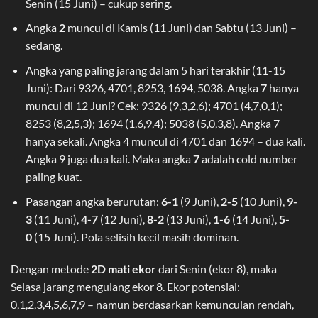
Senin (15 Juni) – cukup sering.
Angka
2
muncul di Kamis (11 Juni) dan Sabtu (13 Juni) –
sedang.
Angka yang paling jarang dalam 5 hari terakhir (11-15
Juni): Dari 9326, 4701, 8253, 1694, 5038. Angka
7
hanya
muncul di 12 Juni? Cek: 9326 (9,3,2,6); 4701 (4,7,0,1);
8253 (8,2,5,3); 1694 (1,6,9,4); 5038 (5,0,3,8). Angka 7
hanya sekali. Angka 4 muncul di 4701 dan 1694 – dua kali.
Angka 9 juga dua kali. Maka angka
7
adalah cold number
paling kuat.
Pasangan angka berurutan:
6-1
(9 Juni),
2-5
(10 Juni),
9-
3
(11 Juni),
4-7
(12 Juni),
8-2
(13 Juni),
1-6
(14 Juni),
5-
0
(15 Juni). Pola selisih kecil masih dominan.
Dengan metode
2D mati ekor
dari Senin (ekor 8), maka
Selasa jarang mengulang ekor 8. Ekor potensial:
0,1,2,3,4,5,6,7,9 – namun berdasarkan kemunculan rendah,