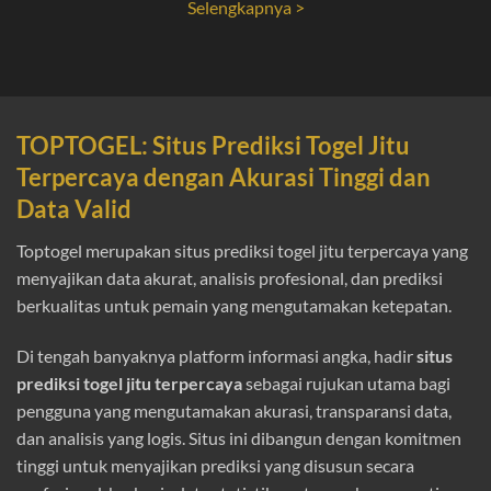
Selengkapnya >
TOPTOGEL: Situs Prediksi Togel Jitu
Terpercaya dengan Akurasi Tinggi dan
Data Valid
Toptogel merupakan situs prediksi togel jitu terpercaya yang
menyajikan data akurat, analisis profesional, dan prediksi
berkualitas untuk pemain yang mengutamakan ketepatan.
Di tengah banyaknya platform informasi angka, hadir
situs
prediksi togel jitu terpercaya
sebagai rujukan utama bagi
pengguna yang mengutamakan akurasi, transparansi data,
dan analisis yang logis. Situs ini dibangun dengan komitmen
tinggi untuk menyajikan prediksi yang disusun secara