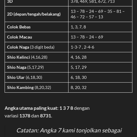
3D
378, 469, 581, 672, 713
13 – 78 – 24 – 69 – 35 – 81 –
2D (depan/tengah/belakang)
46 – 72 – 57 – 13
Colok Bebas
1, 3, 7, 8
Colok Macau
13 – 78 – 24 – 69
Colok Naga
(3 digit beda)
1-3-7 , 2-4-6
Shio Kelinci
(4,16,28)
4, 16, 28
Shio Naga
(5,17,29)
5, 17, 29
Shio Ular
(6,18,30)
6, 18, 30
Shio Kambing
(8,20,32)
8, 20, 32
Angka utama paling kuat:
1 3 7 8
dengan
variasi
1378
dan
8731
.
Catatan: Angka 7 kami tonjolkan sebagai