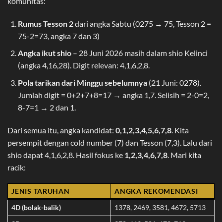
komunitas:
Rumus Tesson 2
dari angka Sabtu (0275 → 75, Tesson 2 =
75-2=73, angka 7 dan 3)
Angka ikut shio
– 28 Juni 2026 masih dalam shio Kelinci
(angka 4,16,28). Digit relevan: 4,1,6,2,8.
Pola tarikan dari Minggu sebelumnya
(21 Juni: 0278).
Jumlah digit = 0+2+7+8=17 → angka 1,7. Selisih = 2-0=2,
8-7=1 → 2 dan 1.
Dari semua itu, angka kandidat:
0,1,2,3,4,5,6,7,8
. Kita
persempit dengan cold number (7) dan Tesson (7,3). Lalu dari
shio dapat 4,1,6,2,8. Hasil fokus ke
1,2,3,4,6,7,8
. Mari kita
racik:
JENIS TARUHAN
ANGKA REKOMENDASI
4D (bolak-balik)
1378, 2469, 3581, 4672, 5713