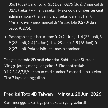
3561 (dua). 5 muncul di 3561 dan 0275 (dua). 7 muncul di
0275 (sekali) – 7 hanya sekali. Maka
cold number terkuat
adalah angka 7
(hanya muncul sekali dalam 5 hari).
Menariknya, 7 juga muncul di Minggu lalu (0278) dan
Sabtu (0275).
Pasangan angka berurutan:
0-2
(21 Juni),
1-4
(22 Juni),
8-
9
(23 Juni),
2-4
(24 Juni),
1-4
(25 Juni),
3-5
(26 Juni),
0-
2
(27 Juni). Pola selisih kecil masih dominan.
Dengan metode
2D mati ekor
dari Sabtu (ekor 5), maka
Minggu jarang mengulang ekor 5. Ekor potensial:
0,1,2,3,4,6,7,8,9 – namun cold number 7 menarik untuk ekor.
Ekor 7 layak diunggulkan.
Prediksi Toto 4D Taiwan – Minggu, 28 Juni 2026
Kami menggunakan tiga pendekatan yang lazim di