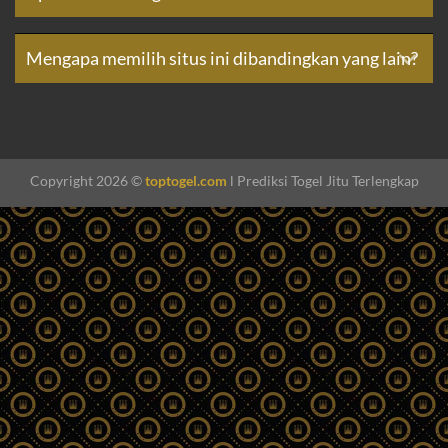
Mengapa memilih situs ini dibandingkan yang lain?
Copyright 2026 ©
toptogel.com
l Prediksi Togel Jitu Terlengkap