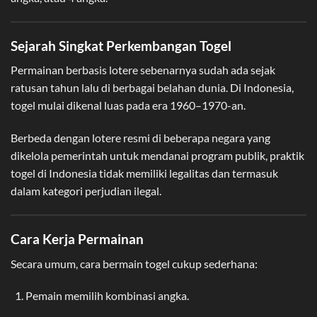
Sejarah Singkat Perkembangan Togel
Permainan berbasis lotere sebenarnya sudah ada sejak
ratusan tahun lalu di berbagai belahan dunia. Di Indonesia,
togel mulai dikenal luas pada era 1960–1970-an.
Berbeda dengan lotere resmi di beberapa negara yang
dikelola pemerintah untuk mendanai program publik, praktik
togel di Indonesia tidak memiliki legalitas dan termasuk
dalam kategori perjudian ilegal.
Cara Kerja Permainan
Secara umum, cara bermain togel cukup sederhana:
Pemain memilih kombinasi angka.