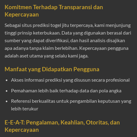
Komitmen Terhadap Transparansi dan
Kepercayaan
Sebagai situs prediksi togel jitu terpercaya, kami menjunjung
tinggi prinsip keterbukaan. Data yang digunakan berasal dari
sumber yang dapat diverifikasi, dan hasil analisis disajikan
apa adanya tanpa klaim berlebihan. Kepercayaan pengguna
adalah aset utama yang selalu kami jaga.
Manfaat yang Didapatkan Pengguna
Akses informasi prediksi yang disusun secara profesional
Pemahaman lebih baik terhadap data dan pola angka
Referensi berkualitas untuk pengambilan keputusan yang
lebih terukur
E-E-A-T: Pengalaman, Keahlian, Otoritas, dan
Kepercayaan