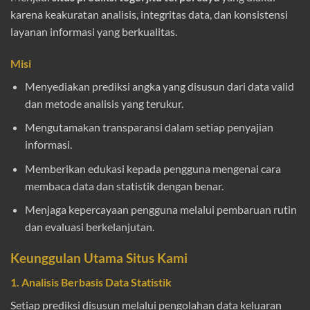
karena keakuratan analisis, integritas data, dan konsistensi
layanan informasi yang berkualitas.
Misi
Menyediakan prediksi angka yang disusun dari data valid
dan metode analisis yang terukur.
Mengutamakan transparansi dalam setiap penyajian
informasi.
Memberikan edukasi kepada pengguna mengenai cara
membaca data dan statistik dengan benar.
Menjaga kepercayaan pengguna melalui pembaruan rutin
dan evaluasi berkelanjutan.
Keunggulan Utama Situs Kami
1. Analisis Berbasis Data Statistik
Setiap prediksi disusun melalui pengolahan data keluaran