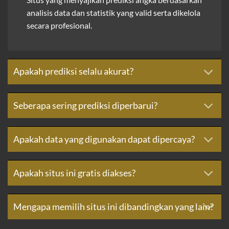
analisis data dan statistik yang valid serta dikelola
secara profesional.
Apakah prediksi selalu akurat?
Seberapa sering prediksi diperbarui?
Apakah data yang digunakan dapat dipercaya?
Apakah situs ini gratis diakses?
Mengapa memilih situs ini dibandingkan yang lain?