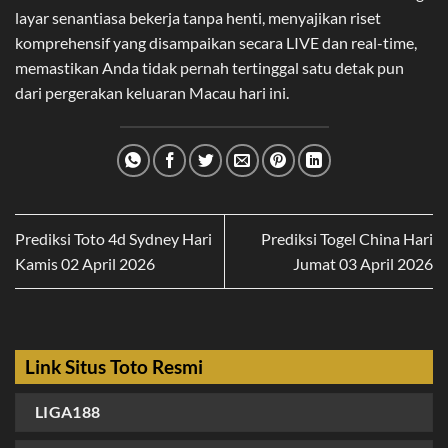
layar senantiasa bekerja tanpa henti, menyajikan riset
komprehensif yang disampaikan secara LIVE dan real-time,
memastikan Anda tidak pernah tertinggal satu detak pun
dari pergerakan keluaran Macau hari ini.
Prediksi Toto 4d Sydney Hari
Prediksi Togel China Hari
Kamis 02 April 2026
Jumat 03 April 2026
Link Situs Toto Resmi
LIGA188