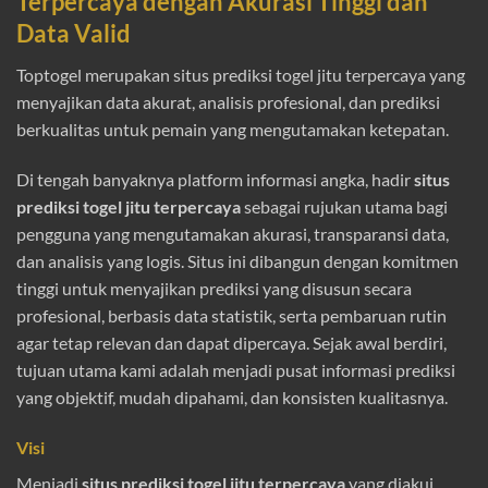
Terpercaya dengan Akurasi Tinggi dan
Data Valid
Toptogel merupakan situs prediksi togel jitu terpercaya yang
menyajikan data akurat, analisis profesional, dan prediksi
berkualitas untuk pemain yang mengutamakan ketepatan.
Di tengah banyaknya platform informasi angka, hadir
situs
prediksi togel jitu terpercaya
sebagai rujukan utama bagi
pengguna yang mengutamakan akurasi, transparansi data,
dan analisis yang logis. Situs ini dibangun dengan komitmen
tinggi untuk menyajikan prediksi yang disusun secara
profesional, berbasis data statistik, serta pembaruan rutin
agar tetap relevan dan dapat dipercaya. Sejak awal berdiri,
tujuan utama kami adalah menjadi pusat informasi prediksi
yang objektif, mudah dipahami, dan konsisten kualitasnya.
Visi
Menjadi
situs prediksi togel jitu terpercaya
yang diakui