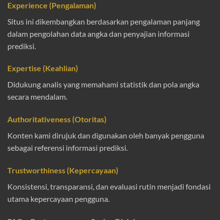
Experience (Pengalaman)
Situs ini dikembangkan berdasarkan pengalaman panjang
dalam pengolahan data angka dan penyajian informasi
prediksi.
Expertise (Keahlian)
Didukung analis yang memahami statistik dan pola angka
secara mendalam.
Authoritativeness (Otoritas)
Konten kami dirujuk dan digunakan oleh banyak pengguna
sebagai referensi informasi prediksi.
Trustworthiness (Kepercayaan)
Konsistensi, transparansi, dan evaluasi rutin menjadi fondasi
utama kepercayaan pengguna.