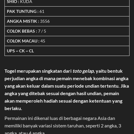
SHIO :
KUDA
PAK TUNTUNG :
61
ANGKA MISTIK :
3556
COLOK BEBAS :
7 / 5
COLOK MACAU :
45
UPS ~ CK ~ CL
Togel merupakan singkatan dari
toto gelap
, yaitu bentuk
perjudian angka di mana pemain menebak kombinasi angka
yang akan keluar dalam suatu periode undian tertentu. Jika
angka yang ditebak sesuai dengan hasil undian, pemain
akan memperoleh hadiah sesuai dengan ketentuan yang
berlaku.
Permainan ini dikenal luas di berbagai negara Asia dan
memiliki banyak variasi sistem taruhan, seperti 2 angka, 3
angka, atau 4 angka.