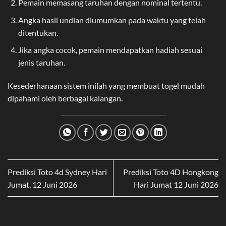
Pemain memasang taruhan dengan nominal tertentu.
Angka hasil undian diumumkan pada waktu yang telah
ditentukan.
Jika angka cocok, pemain mendapatkan hadiah sesuai
jenis taruhan.
Kesederhanaan sistem inilah yang membuat togel mudah
dipahami oleh berbagai kalangan.
Prediksi Toto 4d Sydney Hari
Prediksi Toto 4D Hongkong
Jumat, 12 Juni 2026
Hari Jumat 12 Juni 2026