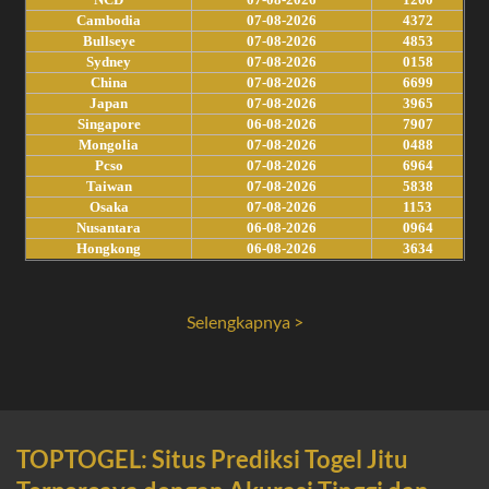
Selengkapnya >
TOPTOGEL: Situs Prediksi Togel Jitu