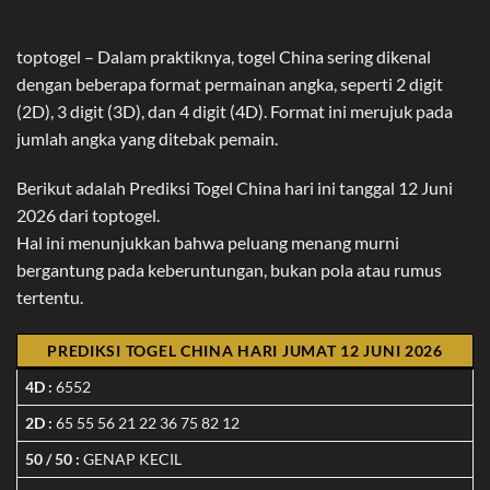
toptogel
– Dalam praktiknya, togel China sering dikenal
dengan beberapa format permainan angka, seperti 2 digit
(2D), 3 digit (3D), dan 4 digit (4D). Format ini merujuk pada
jumlah angka yang ditebak pemain.
Berikut adalah Prediksi Togel China hari ini tanggal 12 Juni
2026 dari toptogel.
Hal ini menunjukkan bahwa peluang menang murni
bergantung pada keberuntungan, bukan pola atau rumus
tertentu.
PREDIKSI TOGEL CHINA HARI JUMAT 12 JUNI 2026
4D :
6552
2D :
65 55 56 21 22 36 75 82 12
50 / 50 :
GENAP KECIL