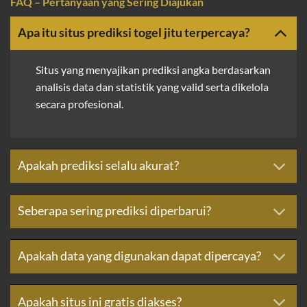
FAQ – Pertanyaan yang Sering Diajukan
Apa itu situs prediksi togel jitu terpercaya?
Situs yang menyajikan prediksi angka berdasarkan
analisis data dan statistik yang valid serta dikelola
secara profesional.
Apakah prediksi selalu akurat?
Seberapa sering prediksi diperbarui?
Apakah data yang digunakan dapat dipercaya?
Apakah situs ini gratis diakses?