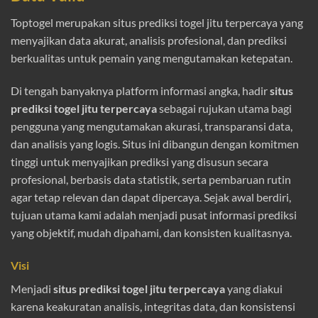
Toptogel merupakan situs prediksi togel jitu terpercaya yang
menyajikan data akurat, analisis profesional, dan prediksi
berkualitas untuk pemain yang mengutamakan ketepatan.
Di tengah banyaknya platform informasi angka, hadir
situs
prediksi togel jitu terpercaya
sebagai rujukan utama bagi
pengguna yang mengutamakan akurasi, transparansi data,
dan analisis yang logis. Situs ini dibangun dengan komitmen
tinggi untuk menyajikan prediksi yang disusun secara
profesional, berbasis data statistik, serta pembaruan rutin
agar tetap relevan dan dapat dipercaya. Sejak awal berdiri,
tujuan utama kami adalah menjadi pusat informasi prediksi
yang objektif, mudah dipahami, dan konsisten kualitasnya.
Visi
Menjadi
situs prediksi togel jitu terpercaya
yang diakui
karena keakuratan analisis, integritas data, dan konsistensi