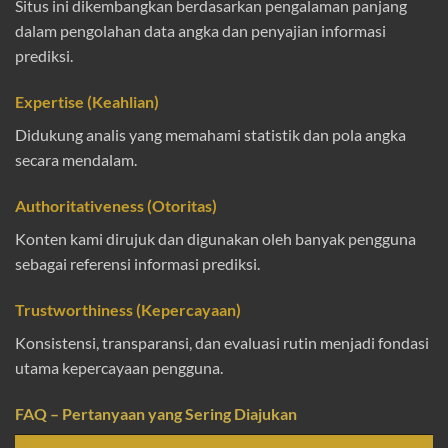
Situs ini dikembangkan berdasarkan pengalaman panjang
dalam pengolahan data angka dan penyajian informasi
prediksi.
Expertise (Keahlian)
Didukung analis yang memahami statistik dan pola angka
secara mendalam.
Authoritativeness (Otoritas)
Konten kami dirujuk dan digunakan oleh banyak pengguna
sebagai referensi informasi prediksi.
Trustworthiness (Kepercayaan)
Konsistensi, transparansi, dan evaluasi rutin menjadi fondasi
utama kepercayaan pengguna.
FAQ – Pertanyaan yang Sering Diajukan