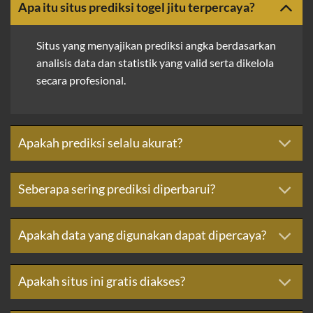
Apa itu situs prediksi togel jitu terpercaya?
Situs yang menyajikan prediksi angka berdasarkan
analisis data dan statistik yang valid serta dikelola
secara profesional.
Apakah prediksi selalu akurat?
Seberapa sering prediksi diperbarui?
Apakah data yang digunakan dapat dipercaya?
Apakah situs ini gratis diakses?