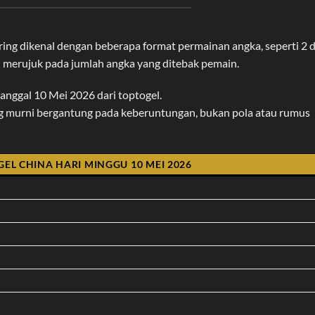
ring dikenal dengan beberapa format permainan angka, seperti 2 d
 ini merujuk pada jumlah angka yang ditebak pemain.
 tanggal 10 Mei 2026 dari toptogel.
 murni bergantung pada keberuntungan, bukan pola atau rumus
GEL CHINA HARI MINGGU 10 MEI 2026