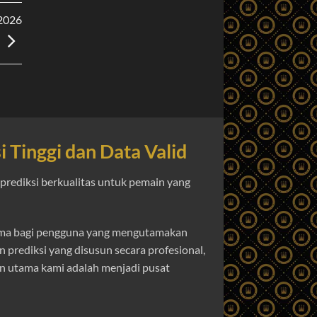
 2026
 Tinggi dan Data Valid
n prediksi berkualitas untuk pemain yang
ama bagi pengguna yang mengutamakan
n prediksi yang disusun secara profesional,
juan utama kami adalah menjadi pusat