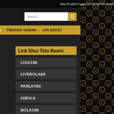
Situs Prediksi Togel Jitu 2D/3D/4D Terlengkap dan Live Result
A
PREDIKSI TAIWAN
LIVE RESULT
Link Situs Toto Resmi
LIGA188
LIVEBOLA88
PARLAY88
SIBOLA
BOLA188