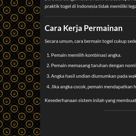
praktik togel di Indonesia tidak memiliki leg
Cara Kerja Permainan
Secara umum, cara bermain togel cukup sed
Pemain memilih kombinasi angka.
Pemain memasang taruhan dengan nomin
Angka hasil undian diumumkan pada wakt
Jika angka cocok, pemain mendapatkan ha
Kesederhanaan sistem inilah yang membuat 