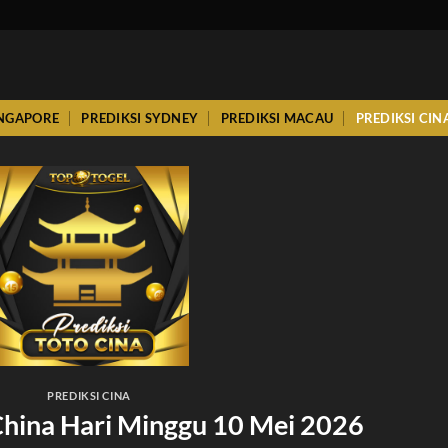
INGAPORE
PREDIKSI SYDNEY
PREDIKSI MACAU
PREDIKSI CIN
PREDIKSI CINA
 China Hari Minggu 10 Mei 2026