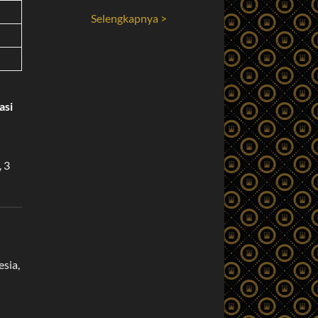
Selengkapnya >
asi
, 3
esia,