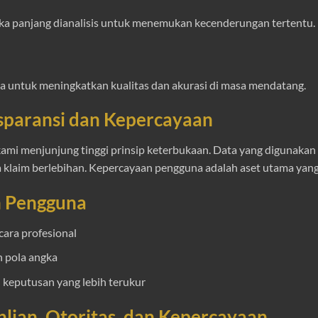
angka panjang dianalisis untuk menemukan kecenderungan tertentu.
kala untuk meningkatkan kualitas dan akurasi di masa mendatang.
paransi dan Kepercayaan
, kami menjunjung tinggi prinsip keterbukaan. Data yang digunakan 
pa klaim berlebihan. Kepercayaan pengguna adalah aset utama yang 
n Pengguna
cara profesional
 pola angka
 keputusan yang lebih terukur
hlian, Otoritas, dan Kepercayaan