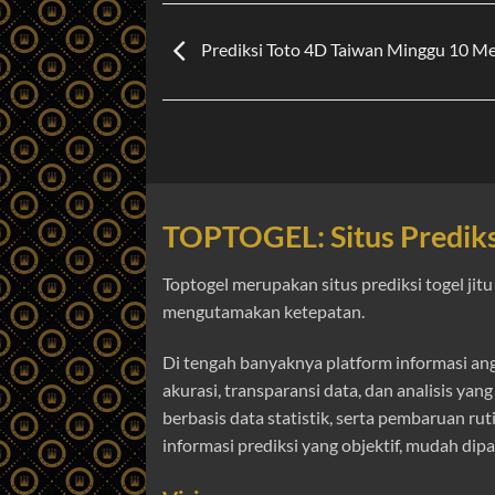
Prediksi Toto 4D Taiwan Minggu 10 M
TOPTOGEL: Situs Prediksi
Toptogel merupakan situs prediksi togel jitu
mengutamakan ketepatan.
Di tengah banyaknya platform informasi ang
akurasi, transparansi data, dan analisis yan
berbasis data statistik, serta pembaruan rut
informasi prediksi yang objektif, mudah dip