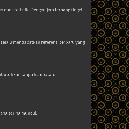
a dan statistik. Dengan jam terbang tinggi,
a selalu mendapatkan referensi terbaru yang
dibutuhkan tanpa hambatan.
ang sering muncul.