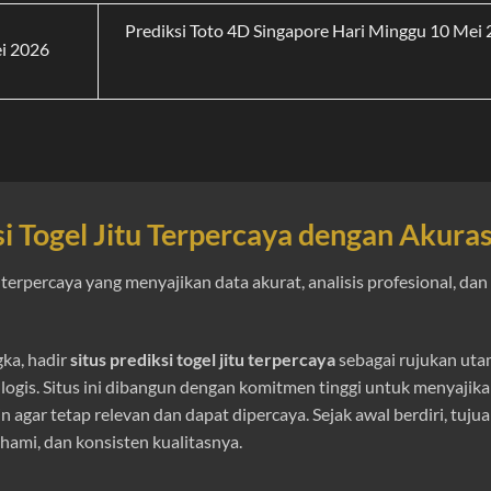
Prediksi Toto 4D Singapore Hari Minggu 10 Mei
ei 2026
 Togel Jitu Terpercaya dengan Akurasi
 terpercaya yang menyajikan data akurat, analisis profesional, da
ka, hadir
situs prediksi togel jitu terpercaya
sebagai rujukan ut
g logis. Situs ini dibangun dengan komitmen tinggi untuk menyajika
in agar tetap relevan dan dapat dipercaya. Sejak awal berdiri, tu
ahami, dan konsisten kualitasnya.