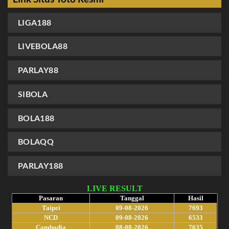
LIGA188
LIVEBOLA88
PARLAY88
SIBOLA
BOLA188
BOLAQQ
PARLAY188