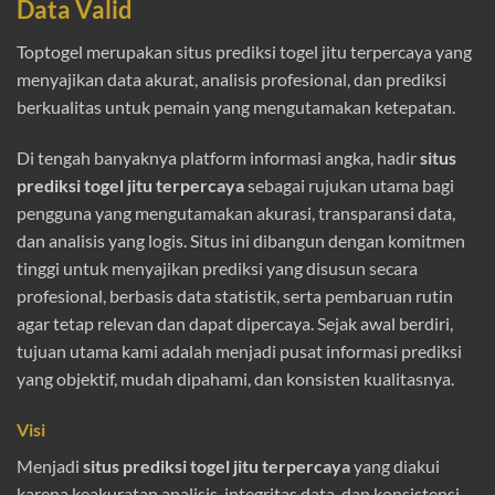
Data Valid
Toptogel merupakan situs prediksi togel jitu terpercaya yang
menyajikan data akurat, analisis profesional, dan prediksi
berkualitas untuk pemain yang mengutamakan ketepatan.
Di tengah banyaknya platform informasi angka, hadir
situs
prediksi togel jitu terpercaya
sebagai rujukan utama bagi
pengguna yang mengutamakan akurasi, transparansi data,
dan analisis yang logis. Situs ini dibangun dengan komitmen
tinggi untuk menyajikan prediksi yang disusun secara
profesional, berbasis data statistik, serta pembaruan rutin
agar tetap relevan dan dapat dipercaya. Sejak awal berdiri,
tujuan utama kami adalah menjadi pusat informasi prediksi
yang objektif, mudah dipahami, dan konsisten kualitasnya.
Visi
Menjadi
situs prediksi togel jitu terpercaya
yang diakui
karena keakuratan analisis, integritas data, dan konsistensi