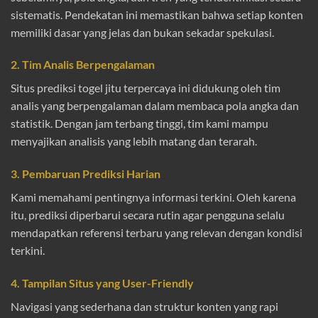
sistematis. Pendekatan ini memastikan bahwa setiap konten
memiliki dasar yang jelas dan bukan sekadar spekulasi.
2. Tim Analis Berpengalaman
Situs prediksi togel jitu terpercaya ini didukung oleh tim
analis yang berpengalaman dalam membaca pola angka dan
statistik. Dengan jam terbang tinggi, tim kami mampu
menyajikan analisis yang lebih matang dan terarah.
3. Pembaruan Prediksi Harian
Kami memahami pentingnya informasi terkini. Oleh karena
itu, prediksi diperbarui secara rutin agar pengguna selalu
mendapatkan referensi terbaru yang relevan dengan kondisi
terkini.
4. Tampilan Situs yang User-Friendly
Navigasi yang sederhana dan struktur konten yang rapi