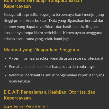
Komitmen Terhadap Transparansi dan
Kepercayaan
Sebagai situs prediksi togel jitu terpercaya, kami menjunjung
tinggi prinsip keterbukaan. Data yang digunakan berasal dari
sumber yang dapat diverifikasi, dan hasil analisis disajikan
apa adanya tanpa klaim berlebihan. Kepercayaan pengguna
adalah aset utama yang selalu kami jaga.
Manfaat yang Didapatkan Pengguna
Akses informasi prediksi yang disusun secara profesional
Pemahaman lebih baik terhadap data dan pola angka
Referensi berkualitas untuk pengambilan keputusan yang
lebih terukur
E-E-A-T: Pengalaman, Keahlian, Otoritas, dan
Kepercayaan
Experience (Pengalaman)