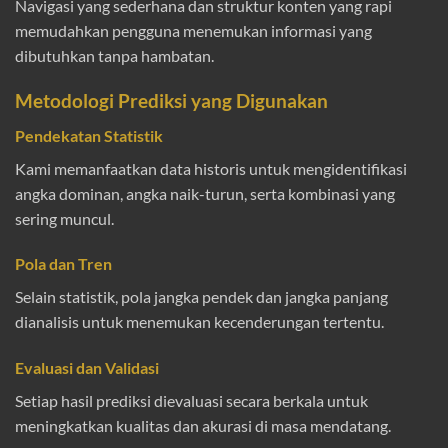
Navigasi yang sederhana dan struktur konten yang rapi
memudahkan pengguna menemukan informasi yang
dibutuhkan tanpa hambatan.
Metodologi Prediksi yang Digunakan
Pendekatan Statistik
Kami memanfaatkan data historis untuk mengidentifikasi
angka dominan, angka naik-turun, serta kombinasi yang
sering muncul.
Pola dan Tren
Selain statistik, pola jangka pendek dan jangka panjang
dianalisis untuk menemukan kecenderungan tertentu.
Evaluasi dan Validasi
Setiap hasil prediksi dievaluasi secara berkala untuk
meningkatkan kualitas dan akurasi di masa mendatang.