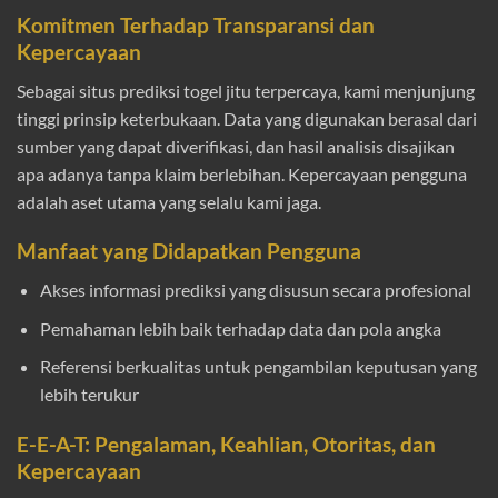
Komitmen Terhadap Transparansi dan
Kepercayaan
Sebagai situs prediksi togel jitu terpercaya, kami menjunjung
tinggi prinsip keterbukaan. Data yang digunakan berasal dari
sumber yang dapat diverifikasi, dan hasil analisis disajikan
apa adanya tanpa klaim berlebihan. Kepercayaan pengguna
adalah aset utama yang selalu kami jaga.
Manfaat yang Didapatkan Pengguna
Akses informasi prediksi yang disusun secara profesional
Pemahaman lebih baik terhadap data dan pola angka
Referensi berkualitas untuk pengambilan keputusan yang
lebih terukur
E-E-A-T: Pengalaman, Keahlian, Otoritas, dan
Kepercayaan