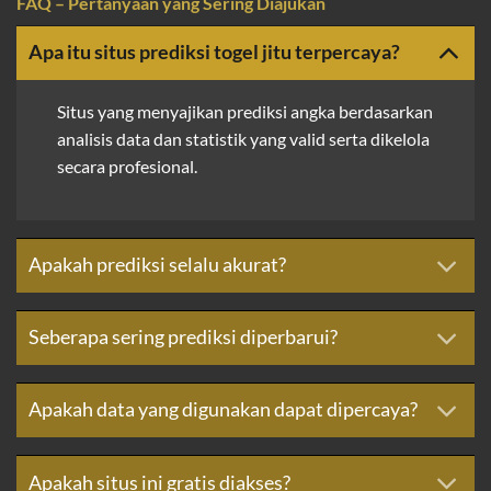
FAQ – Pertanyaan yang Sering Diajukan
Apa itu situs prediksi togel jitu terpercaya?
Situs yang menyajikan prediksi angka berdasarkan
analisis data dan statistik yang valid serta dikelola
secara profesional.
Apakah prediksi selalu akurat?
Seberapa sering prediksi diperbarui?
Apakah data yang digunakan dapat dipercaya?
Apakah situs ini gratis diakses?