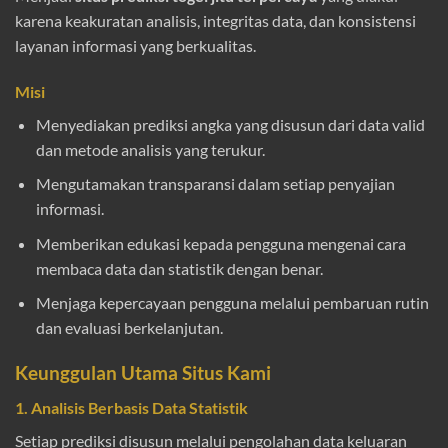
karena keakuratan analisis, integritas data, dan konsistensi
layanan informasi yang berkualitas.
Misi
Menyediakan prediksi angka yang disusun dari data valid
dan metode analisis yang terukur.
Mengutamakan transparansi dalam setiap penyajian
informasi.
Memberikan edukasi kepada pengguna mengenai cara
membaca data dan statistik dengan benar.
Menjaga kepercayaan pengguna melalui pembaruan rutin
dan evaluasi berkelanjutan.
Keunggulan Utama Situs Kami
1. Analisis Berbasis Data Statistik
Setiap prediksi disusun melalui pengolahan data keluaran