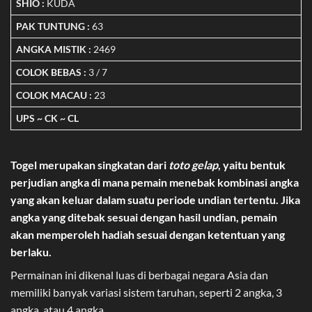
SHIO :
KUDA
PAK TUNTUNG :
63
ANGKA MISTIK :
2469
COLOK BEBAS :
3 / 7
COLOK MACAU :
23
UPS ~ CK ~ CL
Togel merupakan singkatan dari
toto gelap
, yaitu bentuk
perjudian angka di mana pemain menebak kombinasi angka
yang akan keluar dalam suatu periode undian tertentu. Jika
angka yang ditebak sesuai dengan hasil undian, pemain
akan memperoleh hadiah sesuai dengan ketentuan yang
berlaku.
Permainan ini dikenal luas di berbagai negara Asia dan
memiliki banyak variasi sistem taruhan, seperti 2 angka, 3
angka, atau 4 angka.