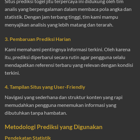
Situs prediksi togel jitu terpercaya ini didukung oleh tim
analis yang berpengalaman dalam membaca pola angka dan
statistik. Dengan jam terbang tinggi, tim kami mampu
menyajikan analisis yang lebih matang dan terarah.
3. Pembaruan Prediksi Harian
Kami memahami pentingnya informasi terkini. Oleh karena
itu, prediksi diperbarui secara rutin agar pengguna selalu
mendapatkan referensi terbaru yang relevan dengan kondisi
terkini.
4. Tampilan Situs yang User-Friendly
Navigasi yang sederhana dan struktur konten yang rapi
memudahkan pengguna menemukan informasi yang
dibutuhkan tanpa hambatan.
Metodologi Prediksi yang Digunakan
Pendekatan Statistik