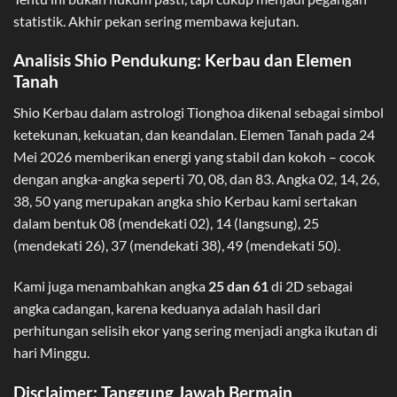
statistik. Akhir pekan sering membawa kejutan.
Analisis Shio Pendukung: Kerbau dan Elemen
Tanah
Shio Kerbau dalam astrologi Tionghoa dikenal sebagai simbol
ketekunan, kekuatan, dan keandalan. Elemen Tanah pada 24
Mei 2026 memberikan energi yang stabil dan kokoh – cocok
dengan angka-angka seperti 70, 08, dan 83. Angka 02, 14, 26,
38, 50 yang merupakan angka shio Kerbau kami sertakan
dalam bentuk 08 (mendekati 02), 14 (langsung), 25
(mendekati 26), 37 (mendekati 38), 49 (mendekati 50).
Kami juga menambahkan angka
25 dan 61
di 2D sebagai
angka cadangan, karena keduanya adalah hasil dari
perhitungan selisih ekor yang sering menjadi angka ikutan di
hari Minggu.
Disclaimer: Tanggung Jawab Bermain