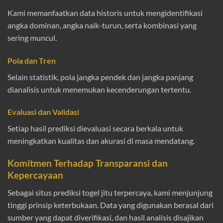
Kami memanfaatkan data historis untuk mengidentifikasi
angka dominan, angka naik-turun, serta kombinasi yang
sering muncul.
Pola dan Tren
Selain statistik, pola jangka pendek dan jangka panjang
dianalisis untuk menemukan kecenderungan tertentu.
Evaluasi dan Validasi
Setiap hasil prediksi dievaluasi secara berkala untuk
meningkatkan kualitas dan akurasi di masa mendatang.
Komitmen Terhadap Transparansi dan
Kepercayaan
Sebagai situs prediksi togel jitu terpercaya, kami menjunjung
tinggi prinsip keterbukaan. Data yang digunakan berasal dari
sumber yang dapat diverifikasi, dan hasil analisis disajikan