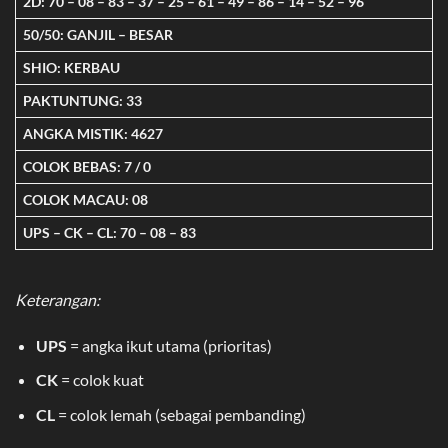
2D: 70 – 08 – 83 – 37 – 25 – 61 – 49 – 86 – 14 – 52 – 96
50/50: GANJIL – BESAR
SHIO: KERBAU
PAKTUNTUNG: 33
ANGKA MISTIK: 4627
COLOK BEBAS: 7 / 0
COLOK MACAU: 08
UPS – CK – CL: 70 – 08 – 83
Keterangan:
UPS
= angka ikut utama (prioritas)
CK
= colok kuat
CL
= colok lemah (sebagai pembanding)