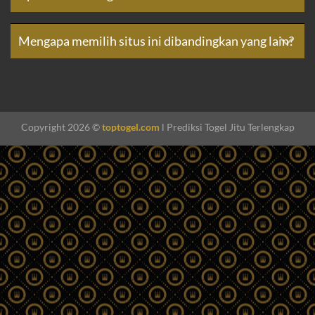
Mengapa memilih situs ini dibandingkan yang lain?
Copyright 2026 ©
toptogel.com
l Prediksi Togel Jitu Terlengkap