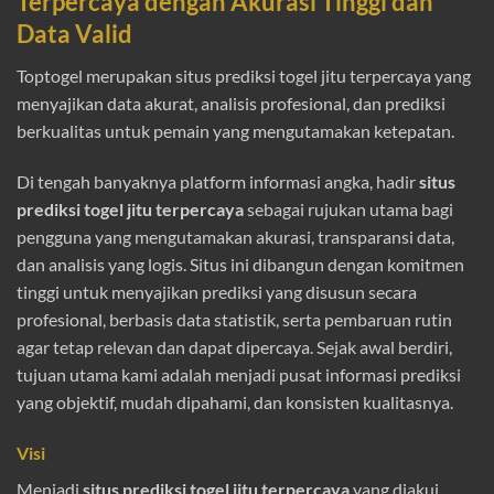
Terpercaya dengan Akurasi Tinggi dan
Data Valid
Toptogel merupakan situs prediksi togel jitu terpercaya yang
menyajikan data akurat, analisis profesional, dan prediksi
berkualitas untuk pemain yang mengutamakan ketepatan.
Di tengah banyaknya platform informasi angka, hadir
situs
prediksi togel jitu terpercaya
sebagai rujukan utama bagi
pengguna yang mengutamakan akurasi, transparansi data,
dan analisis yang logis. Situs ini dibangun dengan komitmen
tinggi untuk menyajikan prediksi yang disusun secara
profesional, berbasis data statistik, serta pembaruan rutin
agar tetap relevan dan dapat dipercaya. Sejak awal berdiri,
tujuan utama kami adalah menjadi pusat informasi prediksi
yang objektif, mudah dipahami, dan konsisten kualitasnya.
Visi
Menjadi
situs prediksi togel jitu terpercaya
yang diakui