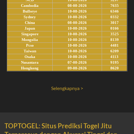
Selengkapnya >
TOPTOGEL: Situs Prediksi Togel Jitu