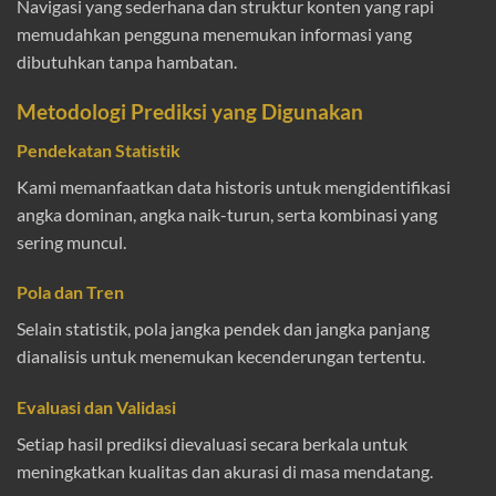
Navigasi yang sederhana dan struktur konten yang rapi
memudahkan pengguna menemukan informasi yang
dibutuhkan tanpa hambatan.
Metodologi Prediksi yang Digunakan
Pendekatan Statistik
Kami memanfaatkan data historis untuk mengidentifikasi
angka dominan, angka naik-turun, serta kombinasi yang
sering muncul.
Pola dan Tren
Selain statistik, pola jangka pendek dan jangka panjang
dianalisis untuk menemukan kecenderungan tertentu.
Evaluasi dan Validasi
Setiap hasil prediksi dievaluasi secara berkala untuk
meningkatkan kualitas dan akurasi di masa mendatang.