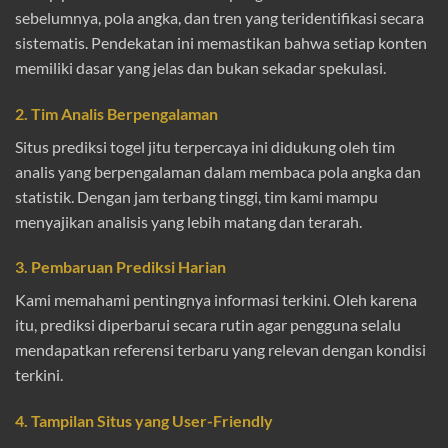
sebelumnya, pola angka, dan tren yang teridentifikasi secara
sistematis. Pendekatan ini memastikan bahwa setiap konten
memiliki dasar yang jelas dan bukan sekadar spekulasi.
2. Tim Analis Berpengalaman
Situs prediksi togel jitu terpercaya ini didukung oleh tim
analis yang berpengalaman dalam membaca pola angka dan
statistik. Dengan jam terbang tinggi, tim kami mampu
menyajikan analisis yang lebih matang dan terarah.
3. Pembaruan Prediksi Harian
Kami memahami pentingnya informasi terkini. Oleh karena
itu, prediksi diperbarui secara rutin agar pengguna selalu
mendapatkan referensi terbaru yang relevan dengan kondisi
terkini.
4. Tampilan Situs yang User-Friendly