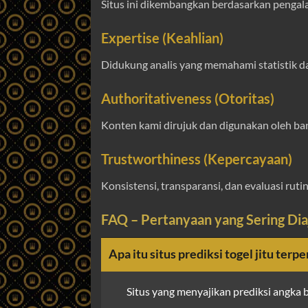
Situs ini dikembangkan berdasarkan pengal
Expertise (Keahlian)
Didukung analis yang memahami statistik d
Authoritativeness (Otoritas)
Konten kami dirujuk dan digunakan oleh ban
Trustworthiness (Kepercayaan)
Konsistensi, transparansi, dan evaluasi ru
FAQ – Pertanyaan yang Sering Di
Apa itu situs prediksi togel jitu terp
Situs yang menyajikan prediksi angka be