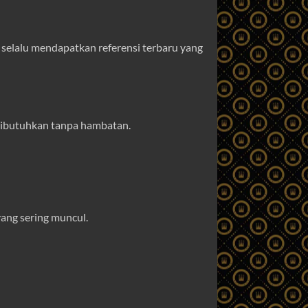
a selalu mendapatkan referensi terbaru yang
dibutuhkan tanpa hambatan.
ang sering muncul.