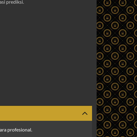
i prediksi.
ara profesional.