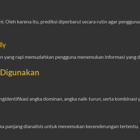
. Oleh karena itu, prediksi diperbarui secara rutin agar penggun
dly
ten yang rapi memudahkan pengguna menemukan informasi yang 
g Digunakan
identifikasi angka dominan, angka naik-turun, serta kombinasi y
angka panjang dianalisis untuk menemukan kecenderungan tertentu.