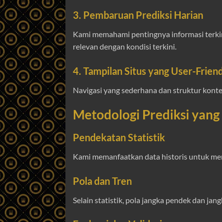
3. Pembaruan Prediksi Harian
Kami memahami pentingnya informasi terkini
relevan dengan kondisi terkini.
4. Tampilan Situs yang User-Frien
Navigasi yang sederhana dan struktur kon
Metodologi Prediksi yan
Pendekatan Statistik
Kami memanfaatkan data historis untuk meng
Pola dan Tren
Selain statistik, pola jangka pendek dan j