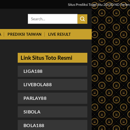
Situs Prediksi Togel Jitu 2D/3D/4D Terlengkap dan Live Result 
A
PREDIKSI TAIWAN
LIVE RESULT
Link Situs Toto Resmi
LIGA188
LIVEBOLA88
PARLAY88
SIBOLA
BOLA188