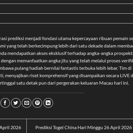
urasi prediksi menjadi fondasi utama kepercayaan ribuan pemain se
kami yang telah berkecimpung lebih dari satu dekade dalam memba
Anda mendapatkan akses eksklusif terhadap angka-angka prospekti
 dengan memanfaatkan angka jitu yang telah melalui proses verifi
bawa pulang hadiah bernilai fantastis terbuka lebih lebar. Tim di
nti, menyajikan riset komprehensif yang disampaikan secara LIVE 
tinggal satu detak pun dari pergerakan keluaran Macau hari ini.
 April 2026
Prediksi Togel China Hari Minggu 26 April 2026