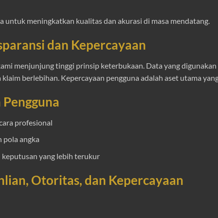
kala untuk meningkatkan kualitas dan akurasi di masa mendatang.
paransi dan Kepercayaan
, kami menjunjung tinggi prinsip keterbukaan. Data yang digunakan 
pa klaim berlebihan. Kepercayaan pengguna adalah aset utama yang 
n Pengguna
cara profesional
 pola angka
 keputusan yang lebih terukur
hlian, Otoritas, dan Kepercayaan