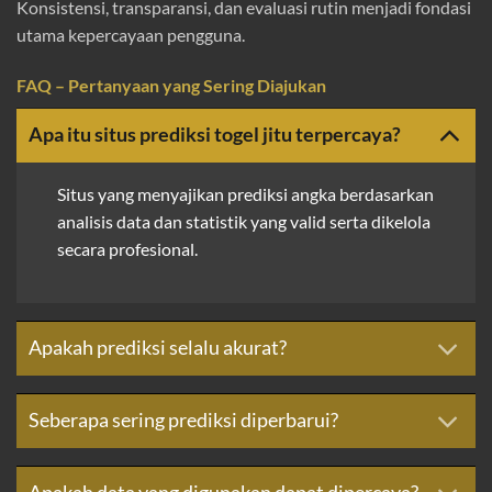
Konsistensi, transparansi, dan evaluasi rutin menjadi fondasi
utama kepercayaan pengguna.
FAQ – Pertanyaan yang Sering Diajukan
Apa itu situs prediksi togel jitu terpercaya?
Situs yang menyajikan prediksi angka berdasarkan
analisis data dan statistik yang valid serta dikelola
secara profesional.
Apakah prediksi selalu akurat?
Seberapa sering prediksi diperbarui?