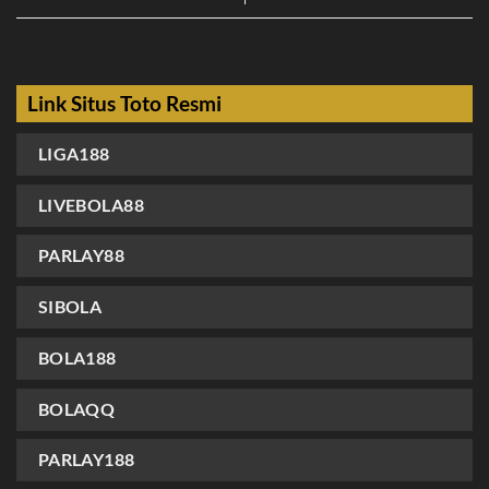
Link Situs Toto Resmi
LIGA188
LIVEBOLA88
PARLAY88
SIBOLA
BOLA188
BOLAQQ
PARLAY188