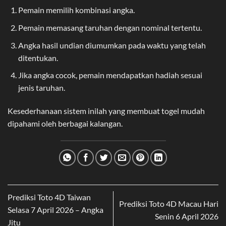
Pemain memilih kombinasi angka.
Pemain memasang taruhan dengan nominal tertentu.
Angka hasil undian diumumkan pada waktu yang telah
ditentukan.
Jika angka cocok, pemain mendapatkan hadiah sesuai
jenis taruhan.
Kesederhanaan sistem inilah yang membuat togel mudah
dipahami oleh berbagai kalangan.
Prediksi Toto 4D Taiwan
Prediksi Toto 4D Macau Hari
Selasa 7 April 2026 – Angka
Senin 6 April 2026
Jitu