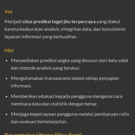
Visi
Menjadi
situs prediksi togel jitu terpercaya
yang diakui
karena keakuratan analisis, integritas data, dan konsistensi
layanan informasi yang berkualitas.
Misi
Menyediakan prediksi angka yang disusun dari data valid
dan metode analisis yang terukur.
Mengutamakan transparansi dalam setiap penyajian
informasi.
Memberikan edukasi kepada pengguna mengenai cara
membaca data dan statistik dengan benar.
Menjaga kepercayaan pengguna melalui pembaruan rutin
dan evaluasi berkelanjutan.
Keunggulan Utama Situs Kami