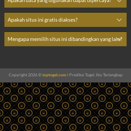
Apakah data yang digunakan dapat dipercaya?
Apakah situs ini gratis diakses?
Mengapa memilih situs ini dibandingkan yang lain?
Copyright 2026 ©
toptogel.com
l Prediksi Togel Jitu Terlengkap