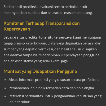
Setiap hasil prediksi dievaluasi secara berkala untuk
meningkatkan kualitas dan akurasi di masa mendatang.
Komitmen Terhadap Transparansi dan
Kepercayaan
Sebagai situs prediksi togel jitu terpercaya, kami menjunjung
tinggi prinsip keterbukaan. Data yang digunakan berasal dari
sumber yang dapat diverifikasi, dan hasil analisis disajikan
apa adanya tanpa klaim berlebihan. Kepercayaan pengguna
adalah aset utama yang selalu kami jaga.
Manfaat yang Didapatkan Pengguna
Akses informasi prediksi yang disusun secara profesional
Pemahaman lebih baik terhadap data dan pola angka
Referensi berkualitas untuk pengambilan keputusan yang
lebih terukur