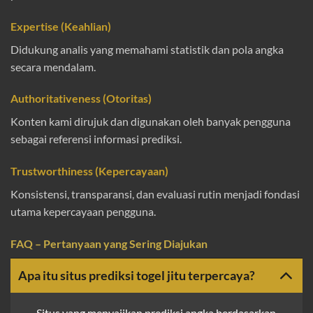
Expertise (Keahlian)
Didukung analis yang memahami statistik dan pola angka
secara mendalam.
Authoritativeness (Otoritas)
Konten kami dirujuk dan digunakan oleh banyak pengguna
sebagai referensi informasi prediksi.
Trustworthiness (Kepercayaan)
Konsistensi, transparansi, dan evaluasi rutin menjadi fondasi
utama kepercayaan pengguna.
FAQ – Pertanyaan yang Sering Diajukan
Apa itu situs prediksi togel jitu terpercaya?
Situs yang menyajikan prediksi angka berdasarkan