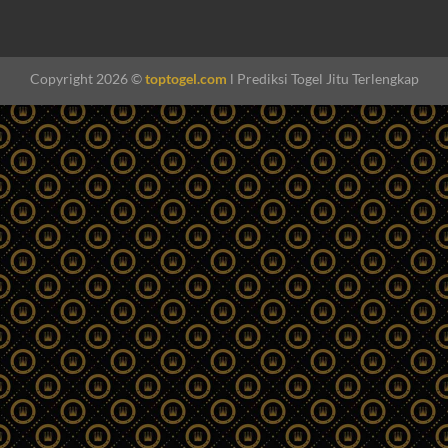
Copyright 2026 ©
toptogel.com
l Prediksi Togel Jitu Terlengkap