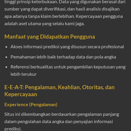
tinggi prinsip keterbukaan. Data yang digunakan berasal dari
sumber yang dapat diverifikasi, dan hasil analisis disajikan
apa adanya tanpa klaim berlebihan. Kepercayaan pengguna
adalah aset utama yang selalu kami jaga.
Manfaat yang Didapatkan Pengguna
Akses informasi prediksi yang disusun secara profesional
Pemahaman lebih baik terhadap data dan pola angka
Referensi berkualitas untuk pengambilan keputusan yang
lebih terukur
E-E-A-T: Pengalaman, Keahlian, Otoritas, dan
Kepercayaan
Experience (Pengalaman)
Situs ini dikembangkan berdasarkan pengalaman panjang
dalam pengolahan data angka dan penyajian informasi
prediksi.