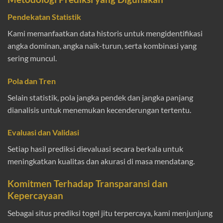
Pendekatan Statistik
Kami memanfaatkan data historis untuk mengidentifikasi
angka dominan, angka naik-turun, serta kombinasi yang
sering muncul.
Pola dan Tren
Selain statistik, pola jangka pendek dan jangka panjang
dianalisis untuk menemukan kecenderungan tertentu.
Evaluasi dan Validasi
Setiap hasil prediksi dievaluasi secara berkala untuk
meningkatkan kualitas dan akurasi di masa mendatang.
Komitmen Terhadap Transparansi dan
Kepercayaan
Sebagai situs prediksi togel jitu terpercaya, kami menjunjung