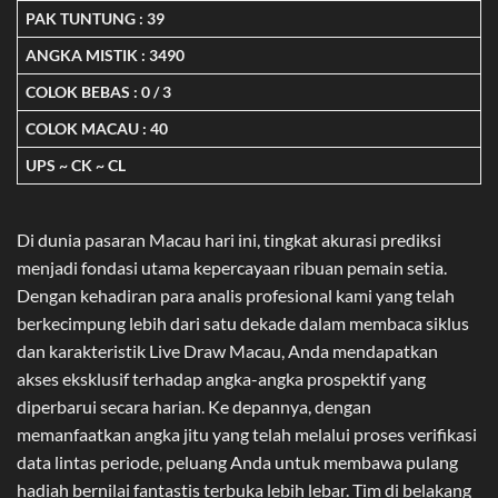
PAK TUNTUNG : 39
ANGKA MISTIK : 3490
COLOK BEBAS : 0 / 3
COLOK MACAU : 40
UPS ~ CK ~ CL
Di dunia pasaran Macau hari ini, tingkat akurasi prediksi
menjadi fondasi utama kepercayaan ribuan pemain setia.
Dengan kehadiran para analis profesional kami yang telah
berkecimpung lebih dari satu dekade dalam membaca siklus
dan karakteristik Live Draw Macau, Anda mendapatkan
akses eksklusif terhadap angka-angka prospektif yang
diperbarui secara harian. Ke depannya, dengan
memanfaatkan angka jitu yang telah melalui proses verifikasi
data lintas periode, peluang Anda untuk membawa pulang
hadiah bernilai fantastis terbuka lebih lebar. Tim di belakang