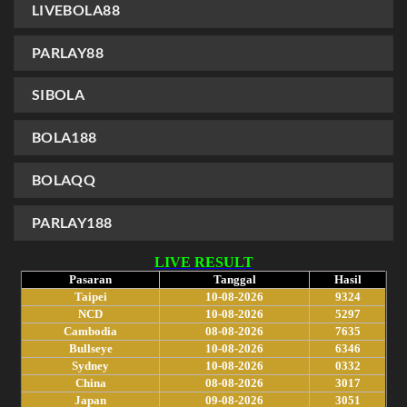
LIVEBOLA88
PARLAY88
SIBOLA
BOLA188
BOLAQQ
PARLAY188