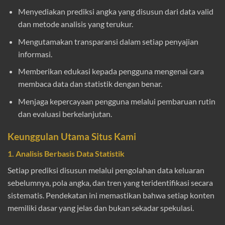
Menyediakan prediksi angka yang disusun dari data valid
dan metode analisis yang terukur.
Mengutamakan transparansi dalam setiap penyajian
informasi.
Memberikan edukasi kepada pengguna mengenai cara
membaca data dan statistik dengan benar.
Menjaga kepercayaan pengguna melalui pembaruan rutin
dan evaluasi berkelanjutan.
Keunggulan Utama Situs Kami
1. Analisis Berbasis Data Statistik
Setiap prediksi disusun melalui pengolahan data keluaran
sebelumnya, pola angka, dan tren yang teridentifikasi secara
sistematis. Pendekatan ini memastikan bahwa setiap konten
memiliki dasar yang jelas dan bukan sekadar spekulasi.