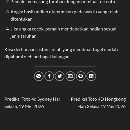
Pemain memasang taruhan dengan nominal tertentu.
Angka hasil undian diumumkan pada waktu yang telah
ditentukan.
Jika angka cocok, pemain mendapatkan hadiah sesuai
jenis taruhan.
Kesederhanaan sistem inilah yang membuat togel mudah
dipahami oleh berbagai kalangan.
Prediksi Toto 4d Sydney Hari
Prediksi Toto 4D Hongkong
Selasa, 19 Mei 2026
Hari Selasa 19 Mei 2026