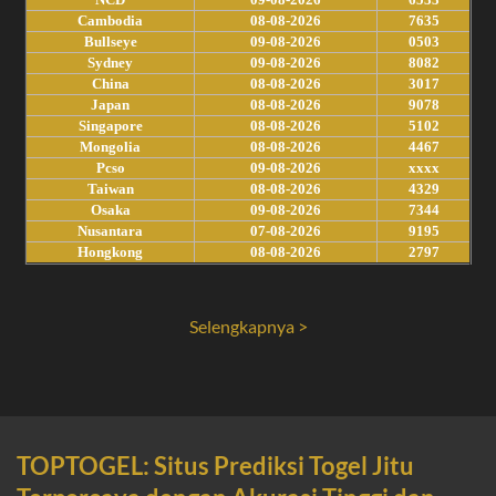
Selengkapnya >
TOPTOGEL: Situs Prediksi Togel Jitu