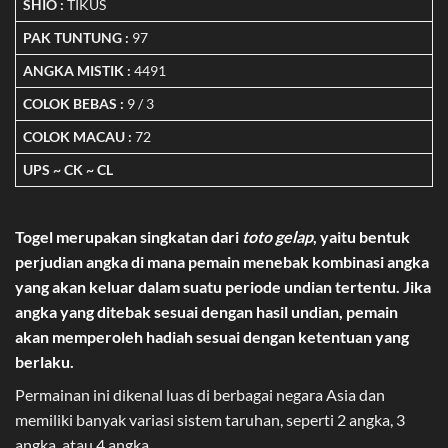
SHIO :
TIKUS
PAK TUNTUNG :
97
ANGKA MISTIK :
4491
COLOK BEBAS :
9 / 3
COLOK MACAU :
72
UPS ~ CK ~ CL
Togel merupakan singkatan dari
toto gelap
, yaitu bentuk
perjudian angka di mana pemain menebak kombinasi angka
yang akan keluar dalam suatu periode undian tertentu. Jika
angka yang ditebak sesuai dengan hasil undian, pemain
akan memperoleh hadiah sesuai dengan ketentuan yang
berlaku.
Permainan ini dikenal luas di berbagai negara Asia dan
memiliki banyak variasi sistem taruhan, seperti 2 angka, 3
angka, atau 4 angka.