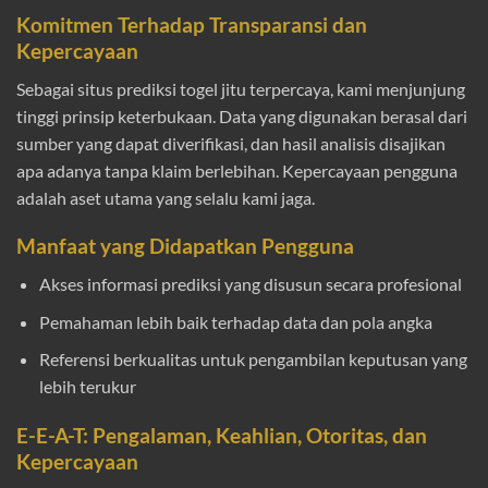
Komitmen Terhadap Transparansi dan
Kepercayaan
Sebagai situs prediksi togel jitu terpercaya, kami menjunjung
tinggi prinsip keterbukaan. Data yang digunakan berasal dari
sumber yang dapat diverifikasi, dan hasil analisis disajikan
apa adanya tanpa klaim berlebihan. Kepercayaan pengguna
adalah aset utama yang selalu kami jaga.
Manfaat yang Didapatkan Pengguna
Akses informasi prediksi yang disusun secara profesional
Pemahaman lebih baik terhadap data dan pola angka
Referensi berkualitas untuk pengambilan keputusan yang
lebih terukur
E-E-A-T: Pengalaman, Keahlian, Otoritas, dan
Kepercayaan