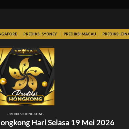
INGAPORE
PREDIKSI SYDNEY
PREDIKSI MACAU
PREDIKSI CIN
PREDIKSI HONGKONG
Hongkong Hari Selasa 19 Mei 2026