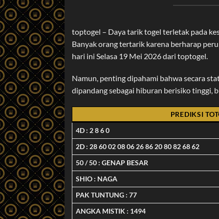
toptogel
– Daya tarik togel terletak pada k
Banyak orang tertarik karena berharap peru
hari ini Selasa 19 Mei 2026 dari toptogel.
Namun, penting dipahami bahwa secara statis
dipandang sebagai hiburan berisiko tinggi, 
PREDIKSI TO
4D : 2 8
6 0
2D : 28 60 02 08 06 26 86 20 80 82 68 62
50 / 50 : GENAP BESAR
SHIO : NAGA
PAK TUNTUNG : 77
ANGKA MISTIK : 1494