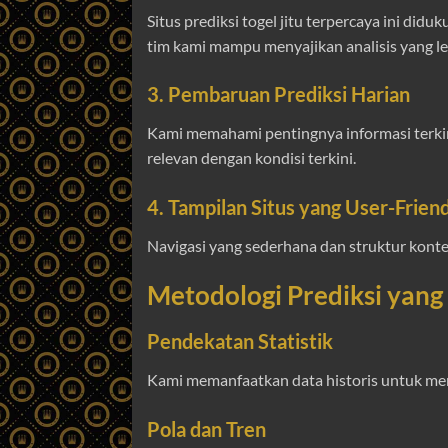
Situs prediksi togel jitu terpercaya ini di
tim kami mampu menyajikan analisis yang le
3. Pembaruan Prediksi Harian
Kami memahami pentingnya informasi terkini
relevan dengan kondisi terkini.
4. Tampilan Situs yang User-Frien
Navigasi yang sederhana dan struktur kon
Metodologi Prediksi yan
Pendekatan Statistik
Kami memanfaatkan data historis untuk meng
Pola dan Tren