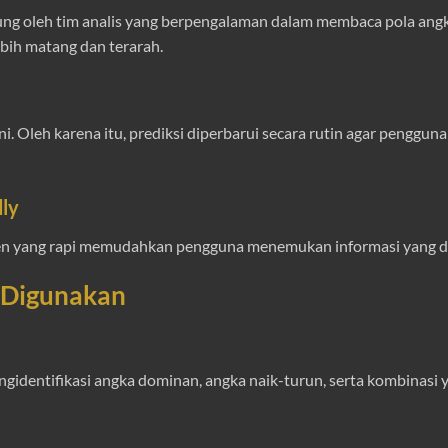
dukung oleh tim analis yang berpengalaman dalam membaca pola angk
bih matang dan terarah.
. Oleh karena itu, prediksi diperbarui secara rutin agar penggun
dly
ten yang rapi memudahkan pengguna menemukan informasi yang 
g Digunakan
identifikasi angka dominan, angka naik-turun, serta kombinasi y