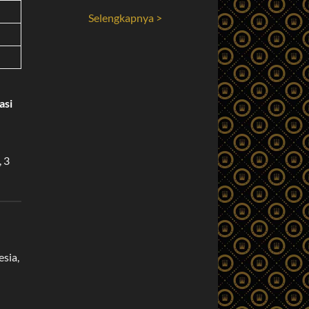
Selengkapnya >
asi
, 3
esia,