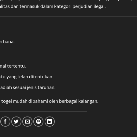
alitas dan termasuk dalam kategori perjudian ilegal.
erhana:
al tertentu.
u yang telah ditentukan.
diah sesuai jenis taruhan.
togel mudah dipahami oleh berbagai kalangan.