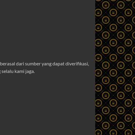
berasal dari sumber yang dapat diverifikasi,
selalu kami jaga.