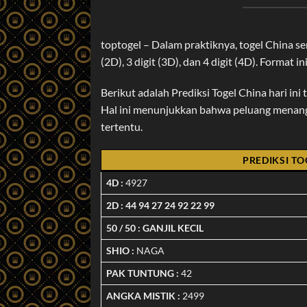
toptogel
– Dalam praktiknya, togel China se
(2D), 3 digit (3D), dan 4 digit (4D). Format
Berikut adalah Prediksi Togel China hari ini 
Hal ini menunjukkan bahwa peluang menang
tertentu.
PREDIKSI TO
4D :
4927
2D : 44 94 27 24 92 22 99
50 / 50 : GANJIL KECIL
SHIO :
NAGA
PAK TUNTUNG :
42
ANGKA MISTIK :
2499