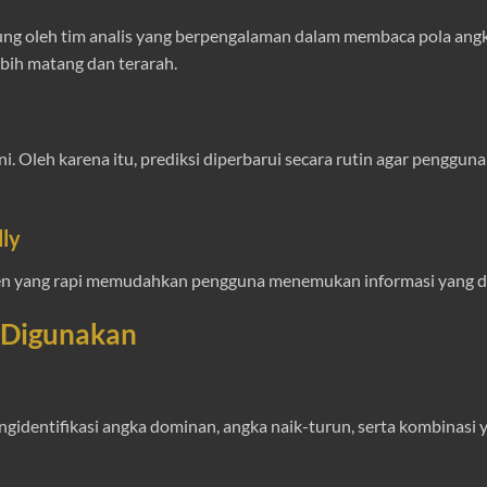
dukung oleh tim analis yang berpengalaman dalam membaca pola angk
bih matang dan terarah.
. Oleh karena itu, prediksi diperbarui secara rutin agar penggun
dly
ten yang rapi memudahkan pengguna menemukan informasi yang 
g Digunakan
identifikasi angka dominan, angka naik-turun, serta kombinasi y