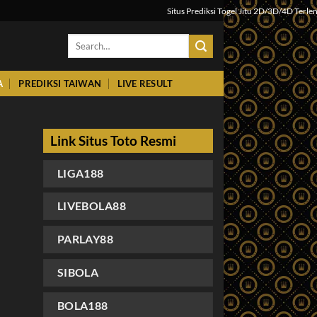
Situs Prediksi Togel Jitu 2D/3D/4D Terlengkap dan Live Result 
A
PREDIKSI TAIWAN
LIVE RESULT
Link Situs Toto Resmi
LIGA188
LIVEBOLA88
PARLAY88
SIBOLA
BOLA188