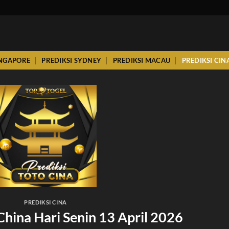
INGAPORE
PREDIKSI SYDNEY
PREDIKSI MACAU
PREDIKSI CIN
PREDIKSI CINA
China Hari Senin 13 April 2026