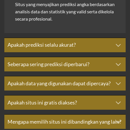
Situs yang menyajikan prediksi angka berdasarkan
analisis data dan statistik yang valid serta dikelola
secara profesional.
Apakah prediksi selalu akurat?
Seberapa sering prediksi diperbarui?
Apakah data yang digunakan dapat dipercaya?
Apakah situs ini gratis diakses?
Mengapa memilih situs ini dibandingkan yang lain?