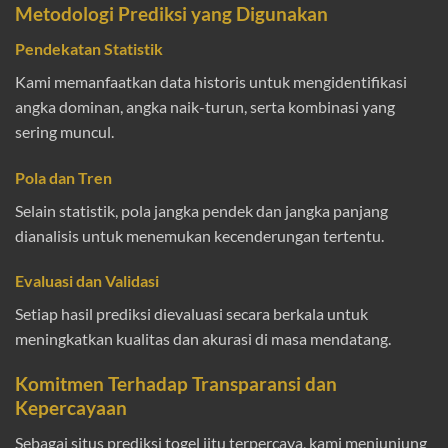
Metodologi Prediksi yang Digunakan
Pendekatan Statistik
Kami memanfaatkan data historis untuk mengidentifikasi
angka dominan, angka naik-turun, serta kombinasi yang
sering muncul.
Pola dan Tren
Selain statistik, pola jangka pendek dan jangka panjang
dianalisis untuk menemukan kecenderungan tertentu.
Evaluasi dan Validasi
Setiap hasil prediksi dievaluasi secara berkala untuk
meningkatkan kualitas dan akurasi di masa mendatang.
Komitmen Terhadap Transparansi dan
Kepercayaan
Sebagai situs prediksi togel jitu terpercaya, kami menjunjung