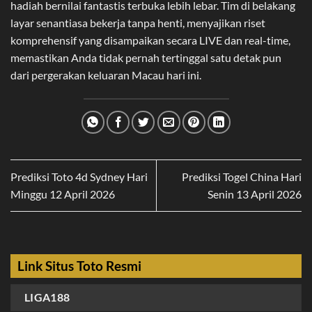
hadiah bernilai fantastis terbuka lebih lebar. Tim di belakang
layar senantiasa bekerja tanpa henti, menyajikan riset
komprehensif yang disampaikan secara LIVE dan real-time,
memastikan Anda tidak pernah tertinggal satu detak pun
dari pergerakan keluaran Macau hari ini.
Prediksi Toto 4d Sydney Hari
Prediksi Togel China Hari
Minggu 12 April 2026
Senin 13 April 2026
Link Situs Toto Resmi
LIGA188