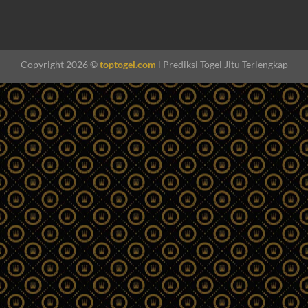
Copyright 2026 ©
toptogel.com
l Prediksi Togel Jitu Terlengkap