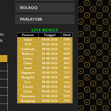
BOLAQQ
PARLAY188
ain
ik