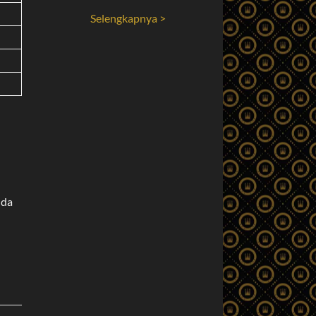
Selengkapnya >
nda