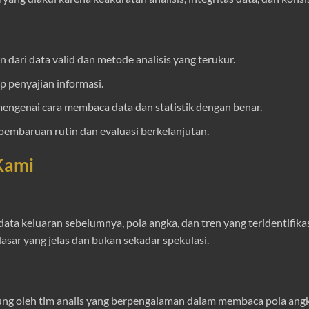
dari data valid dan metode analisis yang terukur.
 penyajian informasi.
ngenai cara membaca data dan statistik dengan benar.
embaruan rutin dan evaluasi berkelanjutan.
Kami
data keluaran sebelumnya, pola angka, dan tren yang teridentifikas
sar yang jelas dan bukan sekadar spekulasi.
dukung oleh tim analis yang berpengalaman dalam membaca pola angk