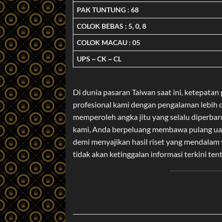
PAK TUNTUNG : 68
COLOK BEBAS : 5, 0, 8
COLOK MACAU : 05
UPS ~ CK ~ CL
Di dunia pasaran Taiwan saat ini, ketepata
profesional kami dengan pengalaman lebih d
memperoleh angka jitu yang selalu diperbaru
kami, Anda berpeluang membawa pulang uang 
demi menyajikan hasil riset yang mendalam
tidak akan ketinggalan informasi terkini ten