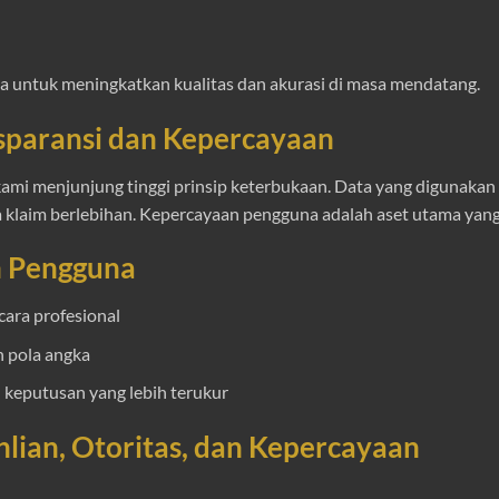
kala untuk meningkatkan kualitas dan akurasi di masa mendatang.
paransi dan Kepercayaan
, kami menjunjung tinggi prinsip keterbukaan. Data yang digunakan 
pa klaim berlebihan. Kepercayaan pengguna adalah aset utama yang 
n Pengguna
cara profesional
 pola angka
 keputusan yang lebih terukur
hlian, Otoritas, dan Kepercayaan