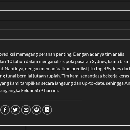
n prediksi memegang peranan penting. Dengan adanya tim analis
ari 10 tahun dalam menganalisis pola pasaran Sydney, kamu bisa
i. Nantinya, dengan memanfaatkan prediksi jitu togel Sydney dari
tunai bernilai jutaan rupiah. Tim kami senantiasa bekerja keras
 yang kami tampilkan secara langsung dan up-to-date, sehingga A
tang angka keluar SGP hari ini.