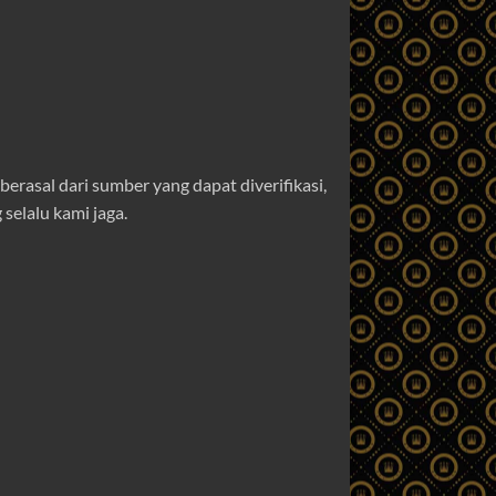
berasal dari sumber yang dapat diverifikasi,
selalu kami jaga.