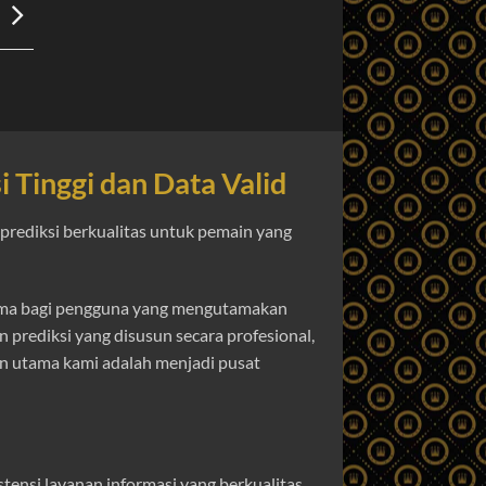
 Tinggi dan Data Valid
n prediksi berkualitas untuk pemain yang
ama bagi pengguna yang mengutamakan
n prediksi yang disusun secara profesional,
juan utama kami adalah menjadi pusat
stensi layanan informasi yang berkualitas.