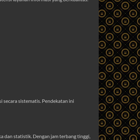
i secara sistematis. Pendekatan ini
a dan statistik. Dengan jam terbang tinggi,