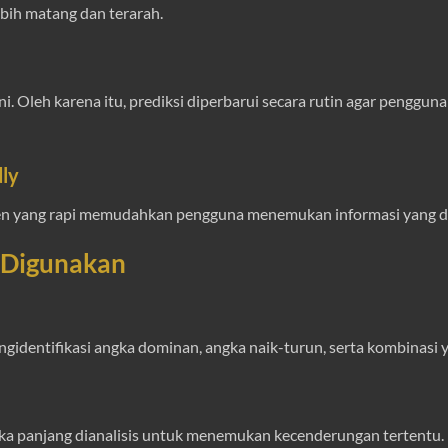
bih matang dan terarah.
. Oleh karena itu, prediksi diperbarui secara rutin agar penggun
dly
ten yang rapi memudahkan pengguna menemukan informasi yang 
g Digunakan
identifikasi angka dominan, angka naik-turun, serta kombinasi y
angka panjang dianalisis untuk menemukan kecenderungan tertentu.