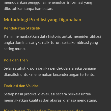
memudahkan pengguna menemukan informasi yang
dibutuhkan tanpa hambatan.
Metodologi Prediksi yang Digunakan
Pendekatan Statistik
Kami memanfaatkan data historis untuk mengidentifikasi
angka dominan, angka naik-turun, serta kombinasi yang
sering muncul.
Pola dan Tren
Selain statistik, pola jangka pendek dan jangka panjang
dianalisis untuk menemukan kecenderungan tertentu.
Evaluasi dan Validasi
Setiap hasil prediksi dievaluasi secara berkala untuk
meningkatkan kualitas dan akurasi di masa mendatang.