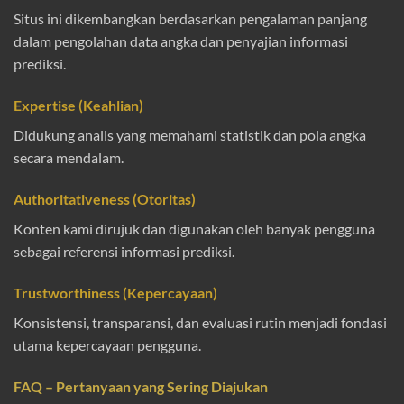
Situs ini dikembangkan berdasarkan pengalaman panjang
dalam pengolahan data angka dan penyajian informasi
prediksi.
Expertise (Keahlian)
Didukung analis yang memahami statistik dan pola angka
secara mendalam.
Authoritativeness (Otoritas)
Konten kami dirujuk dan digunakan oleh banyak pengguna
sebagai referensi informasi prediksi.
Trustworthiness (Kepercayaan)
Konsistensi, transparansi, dan evaluasi rutin menjadi fondasi
utama kepercayaan pengguna.
FAQ – Pertanyaan yang Sering Diajukan