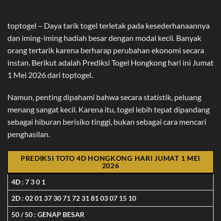
toptogel
– Daya tarik togel terletak pada kesederhanaannya
dan iming-iming hadiah besar dengan modal kecil. Banyak
orang tertarik karena berharap perubahan ekonomi secara
instan. Berikut adalah Prediksi Togel Hongkong hari ini Jumat
1 Mei 2026 dari toptogel.
Namun, penting dipahami bahwa secara statistik, peluang
menang sangat kecil. Karena itu, togel lebih tepat dipandang
sebagai hiburan berisiko tinggi, bukan sebagai cara mencari
penghasilan.
PREDIKSI TOTO 4D HONGKONG HARI JUMAT 1 MEI
2026
4D : 7 3 0 1
2D : 02 01 37 30 71 72 31 81 03 07 15 10
50 / 50 : GENAP BESAR