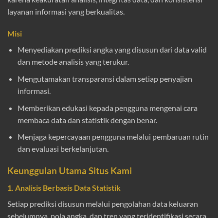
layanan informasi yang berkualitas.
Misi
Menyediakan prediksi angka yang disusun dari data valid
dan metode analisis yang terukur.
Mengutamakan transparansi dalam setiap penyajian
informasi.
Memberikan edukasi kepada pengguna mengenai cara
membaca data dan statistik dengan benar.
Menjaga kepercayaan pengguna melalui pembaruan rutin
dan evaluasi berkelanjutan.
Keunggulan Utama Situs Kami
1. Analisis Berbasis Data Statistik
Setiap prediksi disusun melalui pengolahan data keluaran
sebelumnya, pola angka, dan tren yang teridentifikasi secara