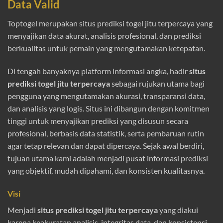
Data Valid
Toptogel merupakan situs prediksi togel jitu terpercaya yang
menyajikan data akurat, analisis profesional, dan prediksi
berkualitas untuk pemain yang mengutamakan ketepatan.
Di tengah banyaknya platform informasi angka, hadir
situs
prediksi togel jitu terpercaya
sebagai rujukan utama bagi
pengguna yang mengutamakan akurasi, transparansi data,
dan analisis yang logis. Situs ini dibangun dengan komitmen
tinggi untuk menyajikan prediksi yang disusun secara
profesional, berbasis data statistik, serta pembaruan rutin
agar tetap relevan dan dapat dipercaya. Sejak awal berdiri,
tujuan utama kami adalah menjadi pusat informasi prediksi
yang objektif, mudah dipahami, dan konsisten kualitasnya.
Visi
Menjadi
situs prediksi togel jitu terpercaya
yang diakui
karena keakuratan analisis, integritas data, dan konsistensi