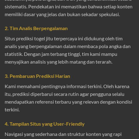
sistematis. Pendekatan ini memastikan bahwa setiap konten
memiliki dasar yang jelas dan bukan sekadar spekulasi.
2. Tim Analis Berpengalaman
Situs prediksi togel jitu terpercaya ini didukung oleh tim
analis yang berpengalaman dalam membaca pola angka dan
statistik. Dengan jam terbang tinggi, tim kami mampu
menyajikan analisis yang lebih matang dan terarah.
3. Pembaruan Prediksi Harian
Kami memahami pentingnya informasi terkini. Oleh karena
itu, prediksi diperbarui secara rutin agar pengguna selalu
mendapatkan referensi terbaru yang relevan dengan kondisi
terkini.
4. Tampilan Situs yang User-Friendly
Navigasi yang sederhana dan struktur konten yang rapi