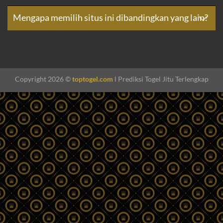
Mengapa memilih situs ini dibandingkan yang lain?
Copyright 2026 ©
toptogel.com
l Prediksi Togel Jitu Terlengkap