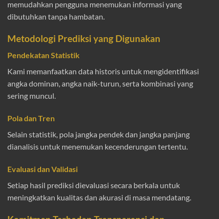
memudahkan pengguna menemukan informasi yang
dibutuhkan tanpa hambatan.
Metodologi Prediksi yang Digunakan
Pendekatan Statistik
Kami memanfaatkan data historis untuk mengidentifikasi
angka dominan, angka naik-turun, serta kombinasi yang
sering muncul.
Pola dan Tren
Selain statistik, pola jangka pendek dan jangka panjang
dianalisis untuk menemukan kecenderungan tertentu.
Evaluasi dan Validasi
Setiap hasil prediksi dievaluasi secara berkala untuk
meningkatkan kualitas dan akurasi di masa mendatang.