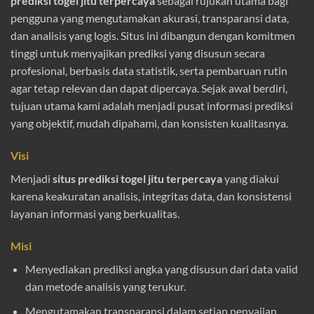
prediksi togel jitu terpercaya
sebagai rujukan utama bagi
pengguna yang mengutamakan akurasi, transparansi data,
dan analisis yang logis. Situs ini dibangun dengan komitmen
tinggi untuk menyajikan prediksi yang disusun secara
profesional, berbasis data statistik, serta pembaruan rutin
agar tetap relevan dan dapat dipercaya. Sejak awal berdiri,
tujuan utama kami adalah menjadi pusat informasi prediksi
yang objektif, mudah dipahami, dan konsisten kualitasnya.
Visi
Menjadi
situs prediksi togel jitu terpercaya
yang diakui
karena keakuratan analisis, integritas data, dan konsistensi
layanan informasi yang berkualitas.
Misi
Menyediakan prediksi angka yang disusun dari data valid
dan metode analisis yang terukur.
Mengutamakan transparansi dalam setiap penyajian