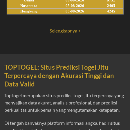
Selengkapnya >
TOPTOGEL: Situs Prediksi Togel Jitu
Terpercaya dengan Akurasi Tinggi dan
Data Valid
Toptogel merupakan situs prediksi togel jitu terpercaya yang
menyajikan data akurat, analisis profesional, dan prediksi
berkualitas untuk pemain yang mengutamakan ketepatan.
Di tengah banyaknya platform informasi angka, hadir
situs