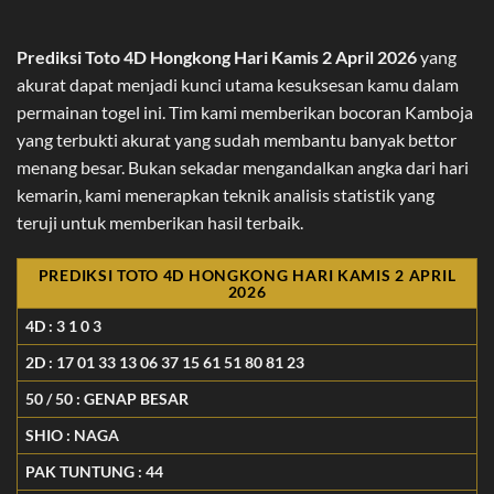
Prediksi Toto 4D Hongkong Hari
Kamis 2
April
2026
yang
akurat dapat menjadi kunci utama kesuksesan kamu dalam
permainan togel ini. Tim kami memberikan bocoran Kamboja
yang terbukti akurat yang sudah membantu banyak bettor
menang besar. Bukan sekadar mengandalkan angka dari hari
kemarin, kami menerapkan teknik analisis statistik yang
teruji untuk memberikan hasil terbaik.
PREDIKSI TOTO 4D HONGKONG HARI
KAMIS 2
APRIL
2026
4D : 3 1 0 3
2D : 17 01 33 13 06 37 15 61 51 80 81 23
50 / 50 : GENAP BESAR
SHIO : NAGA
PAK TUNTUNG : 44