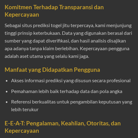
Komitmen Terhadap Transparansi dan
Kepercayaan
Sebagai situs prediksi togel jitu terpercaya, kami menjunjung
tinggi prinsip keterbukaan. Data yang digunakan berasal dari
sumber yang dapat diverifikasi, dan hasil analisis disajikan
apa adanya tanpa klaim berlebihan. Kepercayaan pengguna
adalah aset utama yang selalu kami jaga.
Manfaat yang Didapatkan Pengguna
Akses informasi prediksi yang disusun secara profesional
Pemahaman lebih baik terhadap data dan pola angka
Referensi berkualitas untuk pengambilan keputusan yang
lebih terukur
E-E-A-T: Pengalaman, Keahlian, Otoritas, dan
Kepercayaan