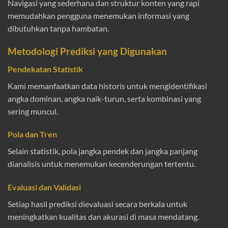
Navigasi yang sederhana dan struktur konten yang rapi
memudahkan pengguna menemukan informasi yang
dibutuhkan tanpa hambatan.
Metodologi Prediksi yang Digunakan
Pendekatan Statistik
Kami memanfaatkan data historis untuk mengidentifikasi
angka dominan, angka naik-turun, serta kombinasi yang
sering muncul.
Pola dan Tren
Selain statistik, pola jangka pendek dan jangka panjang
dianalisis untuk menemukan kecenderungan tertentu.
Evaluasi dan Validasi
Setiap hasil prediksi dievaluasi secara berkala untuk
meningkatkan kualitas dan akurasi di masa mendatang.