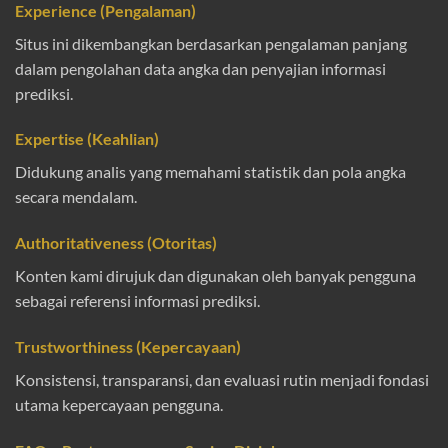
Experience (Pengalaman)
Situs ini dikembangkan berdasarkan pengalaman panjang
dalam pengolahan data angka dan penyajian informasi
prediksi.
Expertise (Keahlian)
Didukung analis yang memahami statistik dan pola angka
secara mendalam.
Authoritativeness (Otoritas)
Konten kami dirujuk dan digunakan oleh banyak pengguna
sebagai referensi informasi prediksi.
Trustworthiness (Kepercayaan)
Konsistensi, transparansi, dan evaluasi rutin menjadi fondasi
utama kepercayaan pengguna.