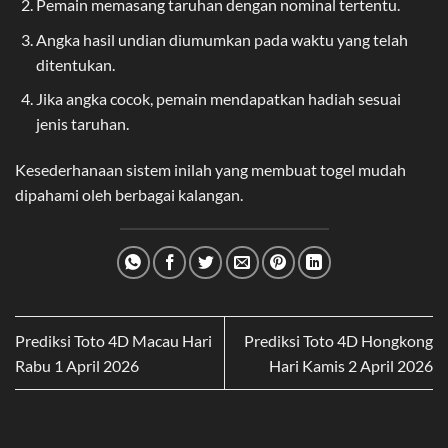
Pemain memasang taruhan dengan nominal tertentu.
Angka hasil undian diumumkan pada waktu yang telah
ditentukan.
Jika angka cocok, pemain mendapatkan hadiah sesuai
jenis taruhan.
Kesederhanaan sistem inilah yang membuat togel mudah
dipahami oleh berbagai kalangan.
Prediksi Toto 4D Macau Hari
Prediksi Toto 4D Hongkong
Rabu 1 April 2026
Hari Kamis 2 April 2026