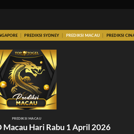
INGAPORE
PREDIKSI SYDNEY
PREDIKSI MACAU
PREDIKSI CIN
PREDIKSI MACAU
D Macau Hari Rabu 1 April 2026