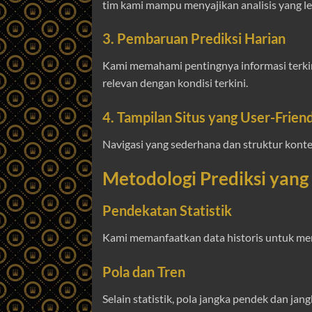
tim kami mampu menyajikan analisis yang le
3. Pembaruan Prediksi Harian
Kami memahami pentingnya informasi terkini
relevan dengan kondisi terkini.
4. Tampilan Situs yang User-Frien
Navigasi yang sederhana dan struktur kon
Metodologi Prediksi yan
Pendekatan Statistik
Kami memanfaatkan data historis untuk meng
Pola dan Tren
Selain statistik, pola jangka pendek dan j