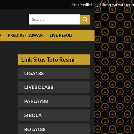
Situs Prediksi Togel Jitu 2D/3D/4D Terlengkap dan Live Resu
A
PREDIKSI TAIWAN
LIVE RESULT
Link Situs Toto Resmi
LIGA188
LIVEBOLA88
PARLAY88
SIBOLA
BOLA188