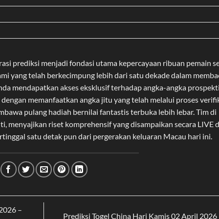
urasi prediksi menjadi fondasi utama kepercayaan ribuan pemain se
kami yang telah berkecimpung lebih dari satu dekade dalam memba
Anda mendapatkan akses eksklusif terhadap angka-angka prospekti
 dengan memanfaatkan angka jitu yang telah melalui proses verifi
bawa pulang hadiah bernilai fantastis terbuka lebih lebar. Tim di
nti, menyajikan riset komprehensif yang disampaikan secara LIVE 
tinggal satu detak pun dari pergerakan keluaran Macau hari ini.
 2026 –
Prediksi Togel China Hari Kamis 02 April 2026