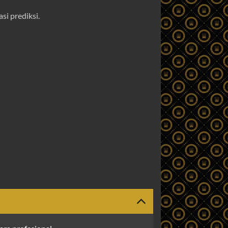
i prediksi.