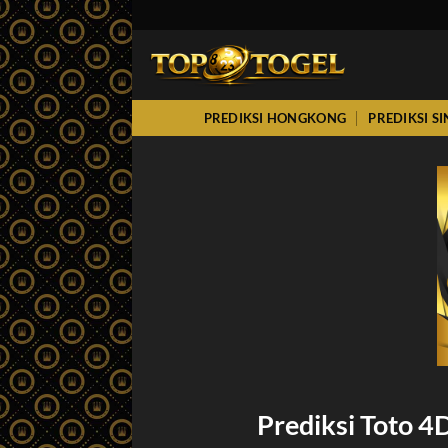
Skip
to
content
PREDIKSI HONGKONG
PREDIKSI S
Prediksi Toto 4