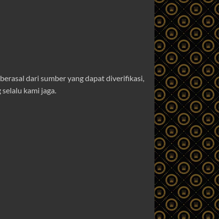
berasal dari sumber yang dapat diverifikasi,
selalu kami jaga.