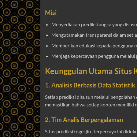
Misi
Menyediakan prediksi angka yang disusun 
Mengutamakan transparansi dalam setiap
Memberikan edukasi kepada pengguna me
Menjaga kepercayaan pengguna melalui p
Keunggulan Utama Situs 
1. Analisis Berbasis Data Statistik
Setiap prediksi disusun melalui pengolahan 
memastikan bahwa setiap konten memiliki da
2. Tim Analis Berpengalaman
Situs prediksi togel jitu terpercaya ini di