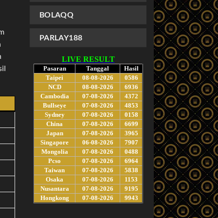
BOLAQQ
am
PARLAY188
h
n
il