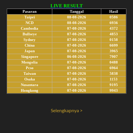
Selengkapnya >