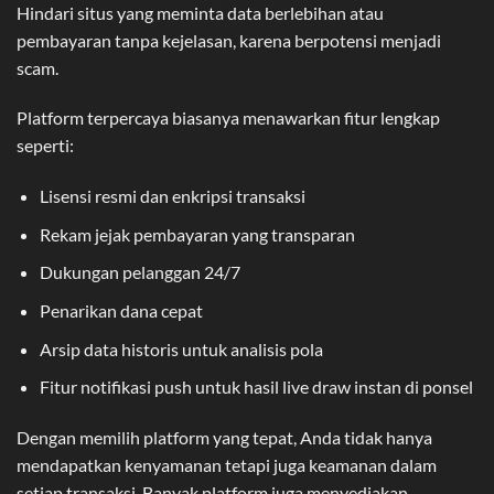
Hindari situs yang meminta data berlebihan atau
pembayaran tanpa kejelasan, karena berpotensi menjadi
scam.
Platform terpercaya biasanya menawarkan fitur lengkap
seperti:
Lisensi resmi dan enkripsi transaksi
Rekam jejak pembayaran yang transparan
Dukungan pelanggan 24/7
Penarikan dana cepat
Arsip data historis untuk analisis pola
Fitur notifikasi push untuk hasil live draw instan di ponsel
Dengan memilih platform yang tepat, Anda tidak hanya
mendapatkan kenyamanan tetapi juga keamanan dalam
setiap transaksi. Banyak platform juga menyediakan