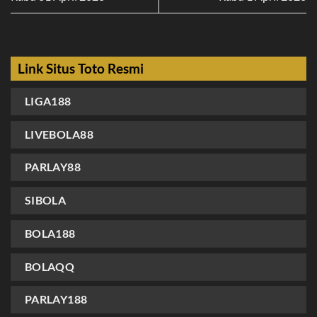
Link Situs Toto Resmi
LIGA188
LIVEBOLA88
PARLAY88
SIBOLA
BOLA188
BOLAQQ
PARLAY188