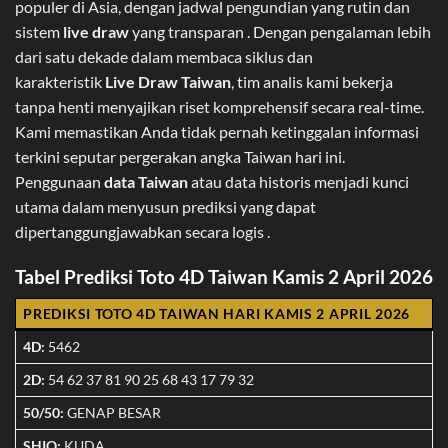
populer di Asia, dengan jadwal pengundian yang rutin dan
sistem
live draw
yang transparan . Dengan pengalaman lebih
dari satu dekade dalam membaca siklus dan
karakteristik
Live Draw Taiwan
, tim analis kami bekerja
tanpa henti menyajikan riset komprehensif secara real-time.
Kami memastikan Anda tidak pernah ketinggalan informasi
terkini seputar pergerakan angka Taiwan hari ini.
Penggunaan
data Taiwan
atau data historis menjadi kunci
utama dalam menyusun prediksi yang dapat
dipertanggungjawabkan secara logis .
Tabel Prediksi Toto 4D Taiwan Kamis 2 April 2026
PREDIKSI TOTO 4D TAIWAN HARI KAMIS 2 APRIL 2026
4D:
5462
2D:
54 62 37 81 90 25 68 43 17 79 32
50/50:
GENAP BESAR
SHIO:
KUDA