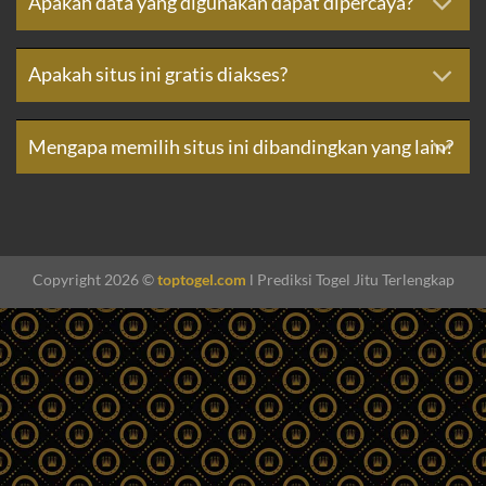
Apakah data yang digunakan dapat dipercaya?
Apakah situs ini gratis diakses?
Mengapa memilih situs ini dibandingkan yang lain?
Copyright 2026 ©
toptogel.com
l Prediksi Togel Jitu Terlengkap