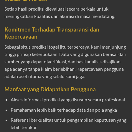
Setiap hasil prediksi dievaluasi secara berkala untuk
meningkatkan kualitas dan akurasi di masa mendatang.
Komitmen Terhadap Transparansi dan
Kepercayaan
Sebagai situs prediksi togel jitu terpercaya, kami menjunjung
tinggi prinsip keterbukaan. Data yang digunakan berasal dari
sumber yang dapat diverifikasi, dan hasil analisis disajikan
apa adanya tanpa klaim berlebihan. Kepercayaan pengguna
adalah aset utama yang selalu kami jaga.
Manfaat yang Didapatkan Pengguna
Akses informasi prediksi yang disusun secara profesional
Pemahaman lebih baik terhadap data dan pola angka
Referensi berkualitas untuk pengambilan keputusan yang
lebih terukur