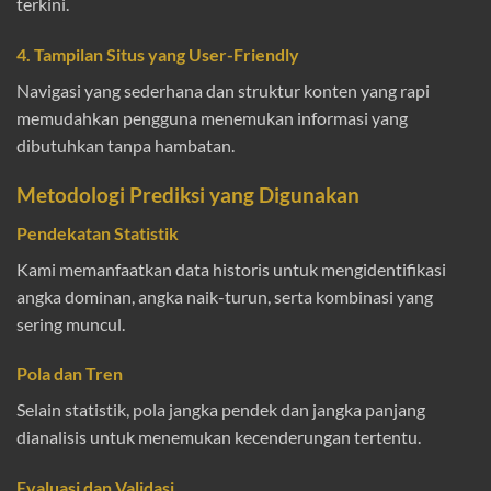
terkini.
4. Tampilan Situs yang User-Friendly
Navigasi yang sederhana dan struktur konten yang rapi
memudahkan pengguna menemukan informasi yang
dibutuhkan tanpa hambatan.
Metodologi Prediksi yang Digunakan
Pendekatan Statistik
Kami memanfaatkan data historis untuk mengidentifikasi
angka dominan, angka naik-turun, serta kombinasi yang
sering muncul.
Pola dan Tren
Selain statistik, pola jangka pendek dan jangka panjang
dianalisis untuk menemukan kecenderungan tertentu.
Evaluasi dan Validasi