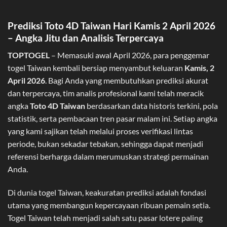
Prediksi Toto 4D Taiwan Hari Kamis 2 April 2026
– Angka Jitu dan Analisis Terpercaya
TOPTOGEL
– Memasuki awal April 2026, para penggemar
togel Taiwan kembali bersiap menyambut keluaran
Kamis, 2
April 2026
. Bagi Anda yang membutuhkan prediksi akurat
dan terpercaya, tim analis profesional kami telah meracik
angka
Toto 4D Taiwan
berdasarkan data historis terkini, pola
statistik, serta pembacaan tren pasar malam ini. Setiap angka
yang kami sajikan telah melalui proses verifikasi lintas
periode, bukan sekadar tebakan, sehingga dapat menjadi
referensi berharga dalam merumuskan strategi permainan
Anda.
Di dunia togel Taiwan, keakuratan prediksi adalah fondasi
utama yang membangun kepercayaan ribuan pemain setia.
Togel Taiwan telah menjadi salah satu pasar lotere paling