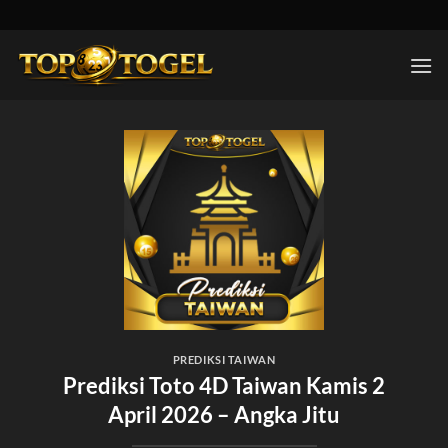
Skip
to
content
PREDIKSI TAIWAN
Prediksi Toto 4D Taiwan Kamis 2
April 2026 – Angka Jitu