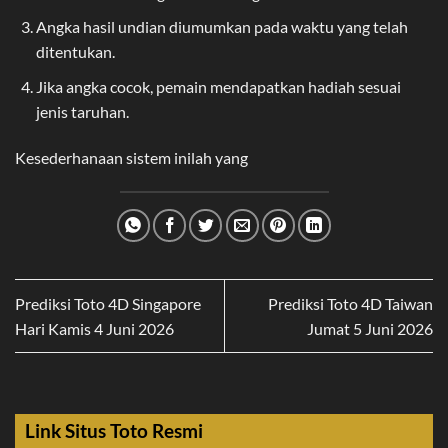
Angka hasil undian diumumkan pada waktu yang telah
ditentukan.
Jika angka cocok, pemain mendapatkan hadiah sesuai
jenis taruhan.
Kesederhanaan sistem inilah yang
Prediksi Toto 4D Singapore
Prediksi Toto 4D Taiwan
Hari Kamis 4 Juni 2026
Jumat 5 Juni 2026
Link Situs Toto Resmi