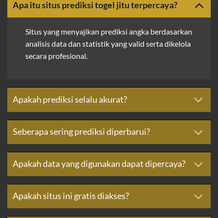
Apa itu situs prediksi togel jitu terpercaya?
Situs yang menyajikan prediksi angka berdasarkan
analisis data dan statistik yang valid serta dikelola
secara profesional.
Apakah prediksi selalu akurat?
Seberapa sering prediksi diperbarui?
Apakah data yang digunakan dapat dipercaya?
Apakah situs ini gratis diakses?