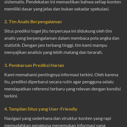
sistematis. Pendekatan ini memastikan bahwa setiap konten
memiliki dasar yang jelas dan bukan sekadar spekulasi.
2. Tim Analis Berpengalaman
Situs prediksi togel jitu terpercaya ini didukung oleh tim
analis yang berpengalaman dalam membaca pola angka dan
statistik. Dengan jam terbang tinggi, tim kami mampu
menyajikan analisis yang lebih matang dan terarah.
3. Pembaruan Prediksi Harian
Kami memahami pentingnya informasi terkini. Oleh karena
itu, prediksi diperbarui secara rutin agar pengguna selalu
mendapatkan referensi terbaru yang relevan dengan kondisi
terkini.
4. Tampilan Situs yang User-Friendly
Navigasi yang sederhana dan struktur konten yang rapi
memudahkan pengguna menemukan informasi yang