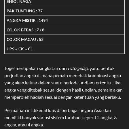
SHIO : NAGA
PAK TUNTUNG : 77
ANGKA MISTIK : 1494
COLOK BEBAS : 7 / 8
COLOK MACAU : 53
UPS ~ CK ~ CL
Togel merupakan singkatan dari
toto gelap
, yaitu bentuk
perjudian angka di mana pemain menebak kombinasi angka
yang akan keluar dalam suatu periode undian tertentu. Jika
angka yang ditebak sesuai dengan hasil undian, pemain akan
memperoleh hadiah sesuai dengan ketentuan yang berlaku.
Permainan ini dikenal luas di berbagai negara Asia dan
memiliki banyak variasi sistem taruhan, seperti 2 angka, 3
angka, atau 4 angka.