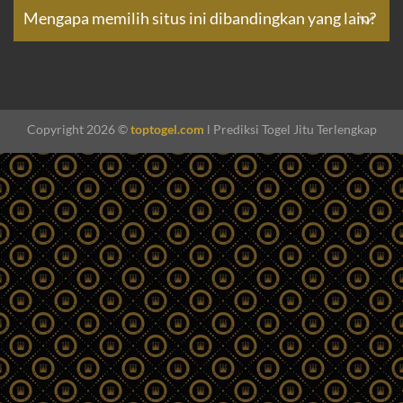
Mengapa memilih situs ini dibandingkan yang lain?
Copyright 2026 ©
toptogel.com
l Prediksi Togel Jitu Terlengkap