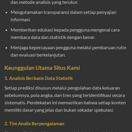
dan metode analisis yang terukur.
Mengutamakan transparansi dalam setiap penyajian
informasi.
Memberikan edukasi kepada pengguna mengenai cara
membaca data dan statistik dengan benar.
Menjaga kepercayaan pengguna melalui pembaruan rutin
dan evaluasi berkelanjutan.
Keunggulan Utama Situs Kami
1. Analisis Berbasis Data Statistik
Setiap prediksi disusun melalui pengolahan data keluaran
sebelumnya, pola angka, dan tren yang teridentifikasi secara
sistematis. Pendekatan ini memastikan bahwa setiap konten
memiliki dasar yang jelas dan bukan sekadar spekulasi.
2. Tim Analis Berpengalaman