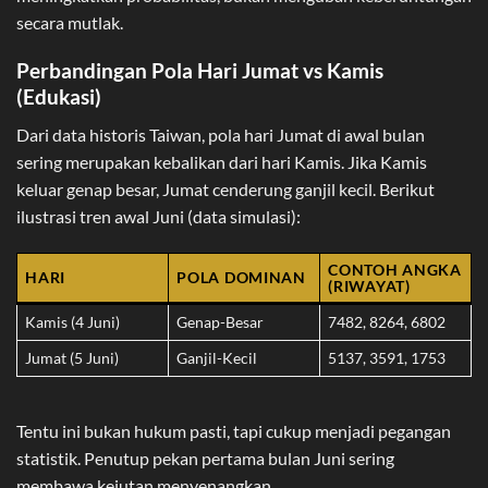
secara mutlak.
Perbandingan Pola Hari Jumat vs Kamis
(Edukasi)
Dari data historis Taiwan, pola hari Jumat di awal bulan
sering merupakan kebalikan dari hari Kamis. Jika Kamis
keluar genap besar, Jumat cenderung ganjil kecil. Berikut
ilustrasi tren awal Juni (data simulasi):
CONTOH ANGKA
HARI
POLA DOMINAN
(RIWAYAT)
Kamis (4 Juni)
Genap-Besar
7482, 8264, 6802
Jumat (5 Juni)
Ganjil-Kecil
5137, 3591, 1753
Tentu ini bukan hukum pasti, tapi cukup menjadi pegangan
statistik. Penutup pekan pertama bulan Juni sering
membawa kejutan menyenangkan.