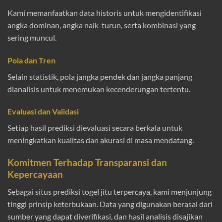
Kami memanfaatkan data historis untuk mengidentifikasi
angka dominan, angka naik-turun, serta kombinasi yang
sering muncul.
Pola dan Tren
Selain statistik, pola jangka pendek dan jangka panjang
dianalisis untuk menemukan kecenderungan tertentu.
Evaluasi dan Validasi
Setiap hasil prediksi dievaluasi secara berkala untuk
meningkatkan kualitas dan akurasi di masa mendatang.
Komitmen Terhadap Transparansi dan
Kepercayaan
Sebagai situs prediksi togel jitu terpercaya, kami menjunjung
tinggi prinsip keterbukaan. Data yang digunakan berasal dari
sumber yang dapat diverifikasi, dan hasil analisis disajikan