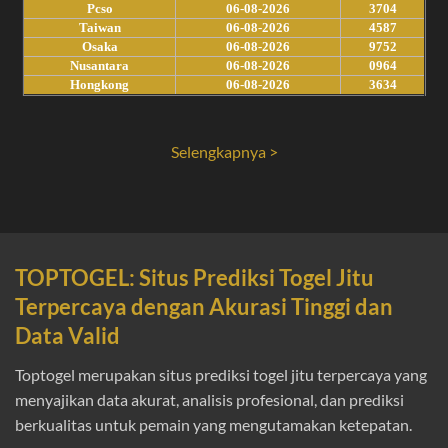
Selengkapnya >
TOPTOGEL: Situs Prediksi Togel Jitu
Terpercaya dengan Akurasi Tinggi dan
Data Valid
Toptogel merupakan situs prediksi togel jitu terpercaya yang
menyajikan data akurat, analisis profesional, dan prediksi
berkualitas untuk pemain yang mengutamakan ketepatan.