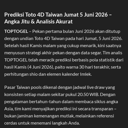
Prediksi Toto 4D Taiwan Jumat 5 Juni 2026 –
Angka Jitu & Analisis Akurat
TOPTOGEL
– Pekan pertama bulan Juni 2026 akan ditutup
dengan undian Toto 4D Taiwan pada hari Jumat, 5 Juni 2026.
Setelah hasil Kamis malam yang cukup menarik, kini saatnya
menyusun strategi akhir pekan dengan data segar. Tim analis
TOPTOGEL telah meracik prediksi berbasis pola statistik dari
hasil Kamis (4 Juni 2026), paito warna 30 hari terakhir, serta
perhitungan shio dan elemen kalender Imlek.
Pasar Taiwan pools dikenal dengan jadwal live draw yang
konsisten setiap malam sekitar pukul 20.50 WIB. Dengan
pengalaman bertahun-tahun dalam membaca siklus angka
Asia, tim kami menyajikan prediksi ini secara transparan –
bukan jaminan kemenangan mutlak, melainkan referensi
cerdas untuk menemani langkah Anda.