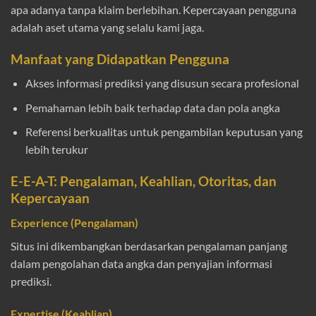
apa adanya tanpa klaim berlebihan. Kepercayaan pengguna
adalah aset utama yang selalu kami jaga.
Manfaat yang Didapatkan Pengguna
Akses informasi prediksi yang disusun secara profesional
Pemahaman lebih baik terhadap data dan pola angka
Referensi berkualitas untuk pengambilan keputusan yang
lebih terukur
E-E-A-T: Pengalaman, Keahlian, Otoritas, dan
Kepercayaan
Experience (Pengalaman)
Situs ini dikembangkan berdasarkan pengalaman panjang
dalam pengolahan data angka dan penyajian informasi
prediksi.
Expertise (Keahlian)