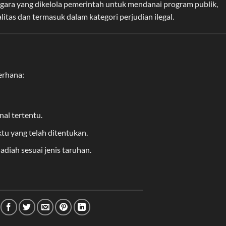
egara yang dikelola pemerintah untuk mendanai program publik,
alitas dan termasuk dalam kategori perjudian ilegal.
erhana:
al tertentu.
u yang telah ditentukan.
diah sesuai jenis taruhan.