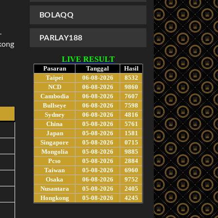
BOLAQQ
.
PARLAY188
gkong