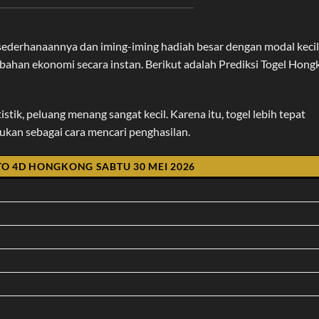
esederhanaannya dan iming-iming hadiah besar dengan modal kecil
bahan ekonomi secara instan. Berikut adalah Prediksi Togel Hon
tik, peluang menang sangat kecil. Karena itu, togel lebih tepat
bukan sebagai cara mencari penghasilan.
TO 4D HONGKONG SABTU 30 MEI 2026