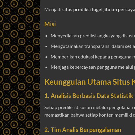
Menjadi
situs prediksi togel jitu terpercay
Misi
Menyediakan prediksi angka yang disusun 
Mengutamakan transparansi dalam setiap
Memberikan edukasi kepada pengguna me
Menjaga kepercayaan pengguna melalui p
Keunggulan Utama Situs 
1. Analisis Berbasis Data Statistik
Setiap prediksi disusun melalui pengolahan 
memastikan bahwa setiap konten memiliki da
2. Tim Analis Berpengalaman