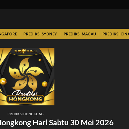
INGAPORE
PREDIKSI SYDNEY
PREDIKSI MACAU
PREDIKSI CIN
PREDIKSI HONGKONG
Hongkong Hari Sabtu 30 Mei 2026