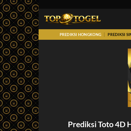
Skip
to
content
PREDIKSI HONGKONG
PREDIKSI S
Prediksi Toto 4D 