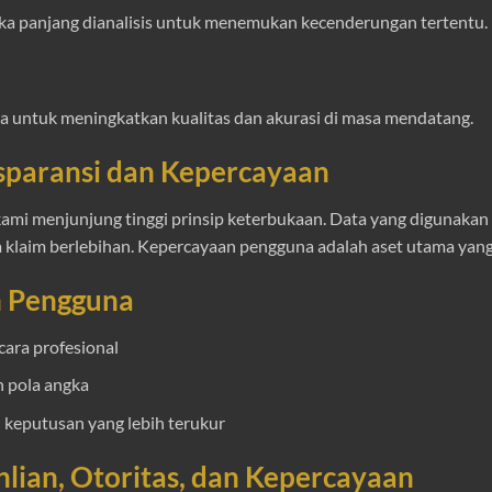
angka panjang dianalisis untuk menemukan kecenderungan tertentu.
kala untuk meningkatkan kualitas dan akurasi di masa mendatang.
paransi dan Kepercayaan
, kami menjunjung tinggi prinsip keterbukaan. Data yang digunakan 
pa klaim berlebihan. Kepercayaan pengguna adalah aset utama yang 
n Pengguna
cara profesional
 pola angka
 keputusan yang lebih terukur
hlian, Otoritas, dan Kepercayaan