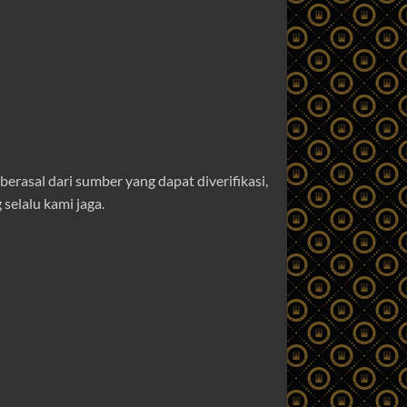
berasal dari sumber yang dapat diverifikasi,
selalu kami jaga.