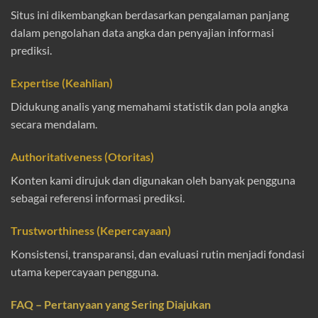
Situs ini dikembangkan berdasarkan pengalaman panjang
dalam pengolahan data angka dan penyajian informasi
prediksi.
Expertise (Keahlian)
Didukung analis yang memahami statistik dan pola angka
secara mendalam.
Authoritativeness (Otoritas)
Konten kami dirujuk dan digunakan oleh banyak pengguna
sebagai referensi informasi prediksi.
Trustworthiness (Kepercayaan)
Konsistensi, transparansi, dan evaluasi rutin menjadi fondasi
utama kepercayaan pengguna.
FAQ – Pertanyaan yang Sering Diajukan