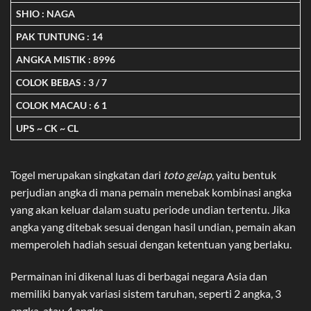
SHIO : NAGA
PAK TUNTUNG : 14
ANGKA MISTIK : 8996
COLOK BEBAS : 3 / 7
COLOK MACAU : 6 1
UPS ~ CK ~ CL
Togel merupakan singkatan dari
toto gelap
, yaitu bentuk
perjudian angka di mana pemain menebak kombinasi angka
yang akan keluar dalam suatu periode undian tertentu. Jika
angka yang ditebak sesuai dengan hasil undian, pemain akan
memperoleh hadiah sesuai dengan ketentuan yang berlaku.
Permainan ini dikenal luas di berbagai negara Asia dan
memiliki banyak variasi sistem taruhan, seperti 2 angka, 3
angka, atau 4 angka.