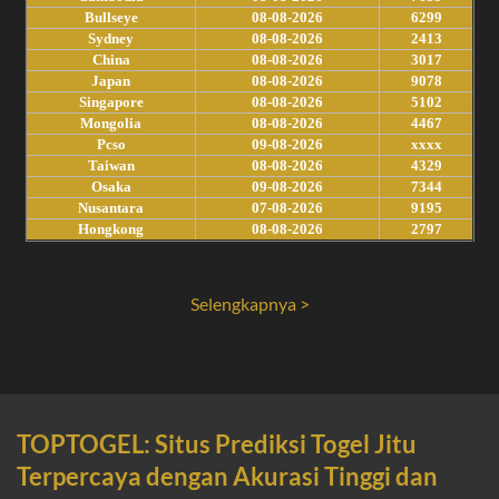
Selengkapnya >
TOPTOGEL: Situs Prediksi Togel Jitu
Terpercaya dengan Akurasi Tinggi dan