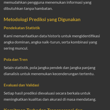
memudahkan pengguna menemukan informasi yang
dibutuhkan tanpa hambatan.
Metodologi Prediksi yang Digunakan
Pendekatan Statistik
Kami memanfaatkan data historis untuk mengidentifikasi
angka dominan, angka naik-turun, serta kombinasi yang
sering muncul.
Pola dan Tren
Selain statistik, pola jangka pendek dan jangka panjang
dianalisis untuk menemukan kecenderungan tertentu.
Evaluasi dan Validasi
Setiap hasil prediksi dievaluasi secara berkala untuk
meningkatkan kualitas dan akurasi di masa mendatang.