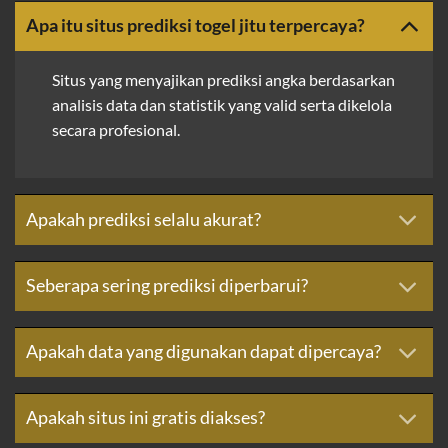
Apa itu situs prediksi togel jitu terpercaya?
Situs yang menyajikan prediksi angka berdasarkan
analisis data dan statistik yang valid serta dikelola
secara profesional.
Apakah prediksi selalu akurat?
Seberapa sering prediksi diperbarui?
Apakah data yang digunakan dapat dipercaya?
Apakah situs ini gratis diakses?