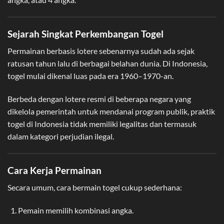
Sejarah Singkat Perkembangan Togel
Permainan berbasis lotere sebenarnya sudah ada sejak
ratusan tahun lalu di berbagai belahan dunia. Di Indonesia,
togel mulai dikenal luas pada era 1960–1970-an.
Berbeda dengan lotere resmi di beberapa negara yang
dikelola pemerintah untuk mendanai program publik, praktik
togel di Indonesia tidak memiliki legalitas dan termasuk
dalam kategori perjudian ilegal.
Cara Kerja Permainan
Secara umum, cara bermain togel cukup sederhana:
Pemain memilih kombinasi angka.