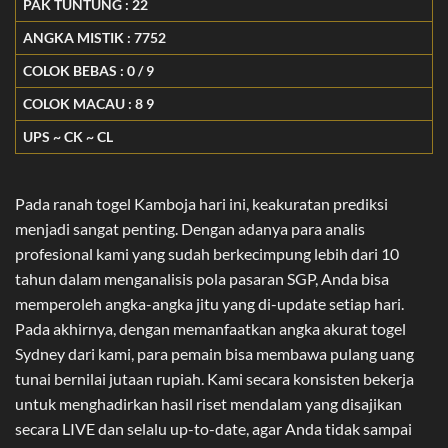
PAK TUNTUNG : 22
ANGKA MISTIK : 7752
COLOK BEBAS : 0 / 9
COLOK MACAU : 8 9
UPS ~ CK ~ CL
Pada ranah togel Kamboja hari ini, keakuratan prediksi
menjadi sangat penting. Dengan adanya para analis
profesional kami yang sudah berkecimpung lebih dari 10
tahun dalam menganalisis pola pasaran SGP, Anda bisa
memperoleh angka-angka jitu yang di-update setiap hari.
Pada akhirnya, dengan memanfaatkan angka akurat togel
Sydney dari kami, para pemain bisa membawa pulang uang
tunai bernilai jutaan rupiah. Kami secara konsisten bekerja
untuk menghadirkan hasil riset mendalam yang disajikan
secara LIVE dan selalu up-to-date, agar Anda tidak sampai