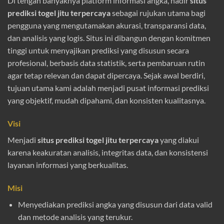
Di tengah banyaknya platform informasi angka, hadir
situs
prediksi togel jitu terpercaya
sebagai rujukan utama bagi
pengguna yang mengutamakan akurasi, transparansi data,
dan analisis yang logis. Situs ini dibangun dengan komitmen
tinggi untuk menyajikan prediksi yang disusun secara
profesional, berbasis data statistik, serta pembaruan rutin
agar tetap relevan dan dapat dipercaya. Sejak awal berdiri,
tujuan utama kami adalah menjadi pusat informasi prediksi
yang objektif, mudah dipahami, dan konsisten kualitasnya.
Visi
Menjadi
situs prediksi togel jitu terpercaya
yang diakui
karena keakuratan analisis, integritas data, dan konsistensi
layanan informasi yang berkualitas.
Misi
Menyediakan prediksi angka yang disusun dari data valid
dan metode analisis yang terukur.