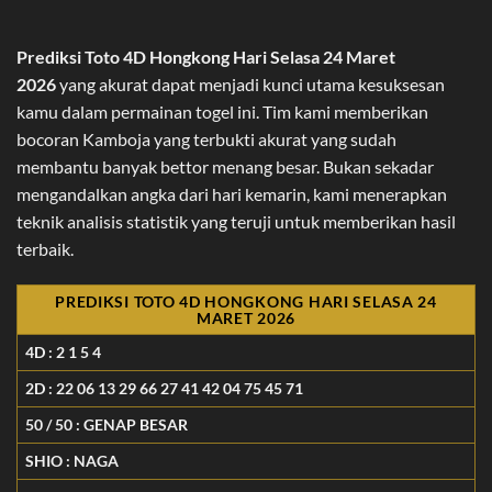
Prediksi Toto 4D Hongkong Hari
Selasa 24
Maret
2026
yang akurat dapat menjadi kunci utama kesuksesan
kamu dalam permainan togel ini. Tim kami memberikan
bocoran Kamboja yang terbukti akurat yang sudah
membantu banyak bettor menang besar. Bukan sekadar
mengandalkan angka dari hari kemarin, kami menerapkan
teknik analisis statistik yang teruji untuk memberikan hasil
terbaik.
PREDIKSI TOTO 4D HONGKONG HARI
SELASA 24
MARET 2026
4D : 2 1 5 4
2D : 22 06 13 29 66 27 41 42 04 75 45 71
50 / 50 : GENAP BESAR
SHIO : NAGA