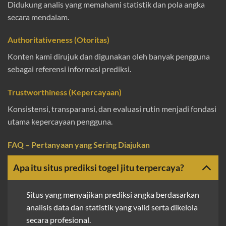
Didukung analis yang memahami statistik dan pola angka
secara mendalam.
Authoritativeness (Otoritas)
Konten kami dirujuk dan digunakan oleh banyak pengguna
sebagai referensi informasi prediksi.
Trustworthiness (Kepercayaan)
Konsistensi, transparansi, dan evaluasi rutin menjadi fondasi
utama kepercayaan pengguna.
FAQ – Pertanyaan yang Sering Diajukan
Apa itu situs prediksi togel jitu terpercaya?
Situs yang menyajikan prediksi angka berdasarkan
analisis data dan statistik yang valid serta dikelola
secara profesional.