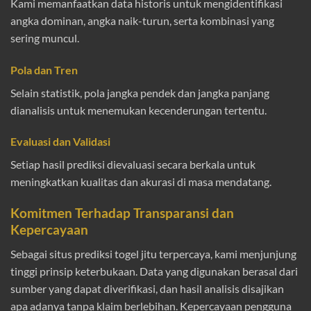
Kami memanfaatkan data historis untuk mengidentifikasi
angka dominan, angka naik-turun, serta kombinasi yang
sering muncul.
Pola dan Tren
Selain statistik, pola jangka pendek dan jangka panjang
dianalisis untuk menemukan kecenderungan tertentu.
Evaluasi dan Validasi
Setiap hasil prediksi dievaluasi secara berkala untuk
meningkatkan kualitas dan akurasi di masa mendatang.
Komitmen Terhadap Transparansi dan
Kepercayaan
Sebagai situs prediksi togel jitu terpercaya, kami menjunjung
tinggi prinsip keterbukaan. Data yang digunakan berasal dari
sumber yang dapat diverifikasi, dan hasil analisis disajikan
apa adanya tanpa klaim berlebihan. Kepercayaan pengguna