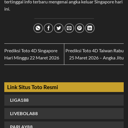
tertinggal info terbaru mengenai angka keluar Singapore hari
ini.
Prediksi Toto 4D Singapore
Prediksi Toto 4D Taiwan Rabu
Hari Minggu 22 Maret 2026
25 Maret 2026 – Angka Jitu
Link Situs Toto Resmi
LIGA188
LIVEBOLA88
PARLAY88