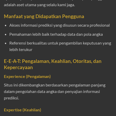
adalah aset utama yang selalu kami jaga.
Manfaat yang Didapatkan Pengguna
Akses informasi prediksi yang disusun secara profesional
Pemahaman lebih baik terhadap data dan pola angka
Referensi berkualitas untuk pengambilan keputusan yang
lebih terukur
E-E-A-T: Pengalaman, Keahlian, Otoritas, dan
Kepercayaan
Experience (Pengalaman)
Situs ini dikembangkan berdasarkan pengalaman panjang
dalam pengolahan data angka dan penyajian informasi
prediksi.
Expertise (Keahlian)