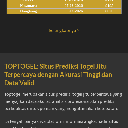
Selengkapnya >
TOPTOGEL: Situs Prediksi Togel Jitu
Terpercaya dengan Akurasi Tinggi dan
Data Valid
Toptogel merupakan situs prediksi togel jitu terpercaya yang
menyajikan data akurat, analisis profesional, dan prediksi
berkualitas untuk pemain yang mengutamakan ketepatan.
Di tengah banyaknya platform informasi angka, hadir
situs