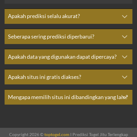
Apakah prediksi selalu akurat?
Seberapa sering prediksi diperbarui?
Apakah data yang digunakan dapat dipercaya?
Apakah situs ini gratis diakses?
Mengapa memilih situs ini dibandingkan yang lain?
Copyright 2026 ©
toptogel.com
l Prediksi Togel Jitu Terlengkap