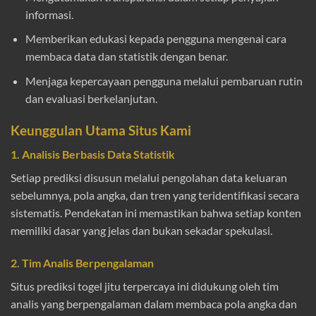
informasi.
Memberikan edukasi kepada pengguna mengenai cara
membaca data dan statistik dengan benar.
Menjaga kepercayaan pengguna melalui pembaruan rutin
dan evaluasi berkelanjutan.
Keunggulan Utama Situs Kami
1. Analisis Berbasis Data Statistik
Setiap prediksi disusun melalui pengolahan data keluaran
sebelumnya, pola angka, dan tren yang teridentifikasi secara
sistematis. Pendekatan ini memastikan bahwa setiap konten
memiliki dasar yang jelas dan bukan sekadar spekulasi.
2. Tim Analis Berpengalaman
Situs prediksi togel jitu terpercaya ini didukung oleh tim
analis yang berpengalaman dalam membaca pola angka dan