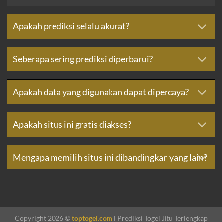
Apakah prediksi selalu akurat?
Seberapa sering prediksi diperbarui?
Apakah data yang digunakan dapat dipercaya?
Apakah situs ini gratis diakses?
Mengapa memilih situs ini dibandingkan yang lain?
Copyright 2026 ©
toptogel.com
l Prediksi Togel Jitu Terlengkap