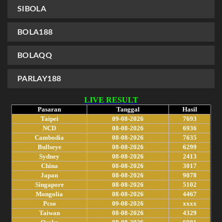
SIBOLA
BOLA188
BOLAQQ
PARLAY188