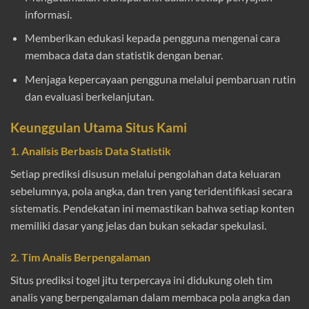
informasi.
Memberikan edukasi kepada pengguna mengenai cara
membaca data dan statistik dengan benar.
Menjaga kepercayaan pengguna melalui pembaruan rutin
dan evaluasi berkelanjutan.
Keunggulan Utama Situs Kami
1. Analisis Berbasis Data Statistik
Setiap prediksi disusun melalui pengolahan data keluaran
sebelumnya, pola angka, dan tren yang teridentifikasi secara
sistematis. Pendekatan ini memastikan bahwa setiap konten
memiliki dasar yang jelas dan bukan sekadar spekulasi.
2. Tim Analis Berpengalaman
Situs prediksi togel jitu terpercaya ini didukung oleh tim
analis yang berpengalaman dalam membaca pola angka dan