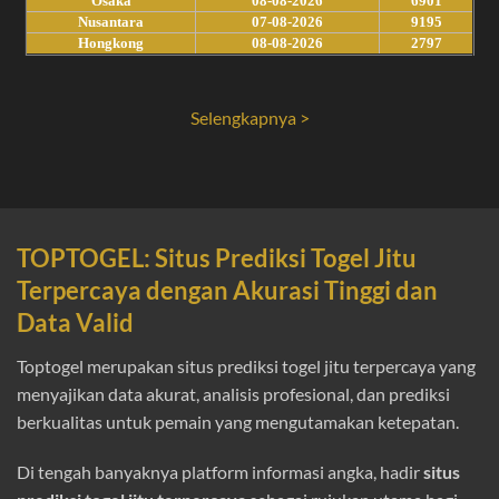
Selengkapnya >
TOPTOGEL: Situs Prediksi Togel Jitu
Terpercaya dengan Akurasi Tinggi dan
Data Valid
Toptogel merupakan situs prediksi togel jitu terpercaya yang
menyajikan data akurat, analisis profesional, dan prediksi
berkualitas untuk pemain yang mengutamakan ketepatan.
Di tengah banyaknya platform informasi angka, hadir
situs