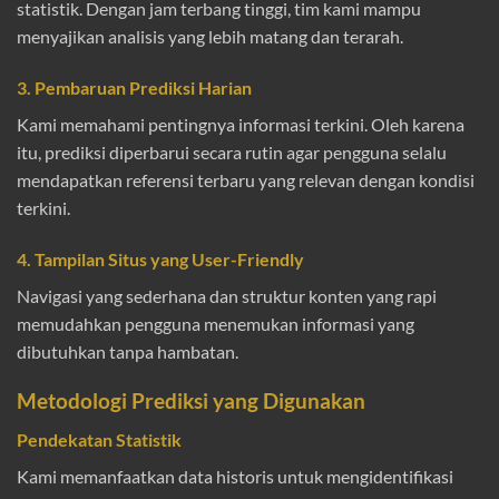
statistik. Dengan jam terbang tinggi, tim kami mampu
menyajikan analisis yang lebih matang dan terarah.
3. Pembaruan Prediksi Harian
Kami memahami pentingnya informasi terkini. Oleh karena
itu, prediksi diperbarui secara rutin agar pengguna selalu
mendapatkan referensi terbaru yang relevan dengan kondisi
terkini.
4. Tampilan Situs yang User-Friendly
Navigasi yang sederhana dan struktur konten yang rapi
memudahkan pengguna menemukan informasi yang
dibutuhkan tanpa hambatan.
Metodologi Prediksi yang Digunakan
Pendekatan Statistik
Kami memanfaatkan data historis untuk mengidentifikasi