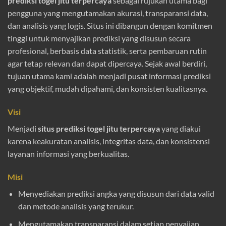
prediksi togel jitu terpercaya
sebagai rujukan utama bagi
pengguna yang mengutamakan akurasi, transparansi data,
dan analisis yang logis. Situs ini dibangun dengan komitmen
tinggi untuk menyajikan prediksi yang disusun secara
profesional, berbasis data statistik, serta pembaruan rutin
agar tetap relevan dan dapat dipercaya. Sejak awal berdiri,
tujuan utama kami adalah menjadi pusat informasi prediksi
yang objektif, mudah dipahami, dan konsisten kualitasnya.
Visi
Menjadi
situs prediksi togel jitu terpercaya
yang diakui
karena keakuratan analisis, integritas data, dan konsistensi
layanan informasi yang berkualitas.
Misi
Menyediakan prediksi angka yang disusun dari data valid
dan metode analisis yang terukur.
Mengutamakan transparansi dalam setiap penyajian