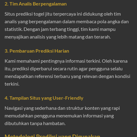
2. Tim Analis Berpengalaman
Situs prediksi togel jitu terpercaya ini didukung oleh tim
analis yang berpengalaman dalam membaca pola angka dan
statistik. Dengan jam terbang tinggi, tim kami mampu
menyajikan analisis yang lebih matang dan terarah.
3. Pembaruan Prediksi Harian
Kami memahami pentingnya informasi terkini. Oleh karena
itu, prediksi diperbarui secara rutin agar pengguna selalu
mendapatkan referensi terbaru yang relevan dengan kondisi
terkini.
4. Tampilan Situs yang User-Friendly
Navigasi yang sederhana dan struktur konten yang rapi
memudahkan pengguna menemukan informasi yang
dibutuhkan tanpa hambatan.
Metodologi Prediksi yang Digunakan