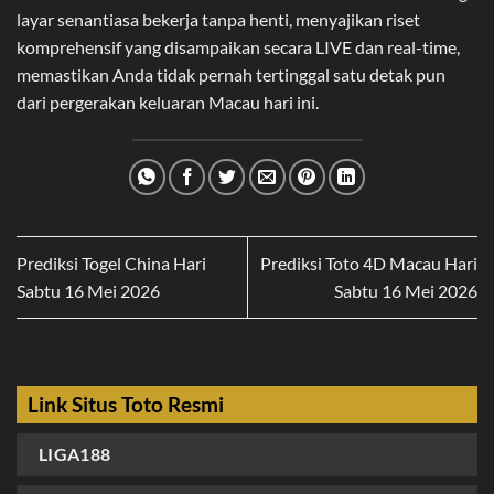
layar senantiasa bekerja tanpa henti, menyajikan riset
komprehensif yang disampaikan secara LIVE dan real-time,
memastikan Anda tidak pernah tertinggal satu detak pun
dari pergerakan keluaran Macau hari ini.
Prediksi Togel China Hari
Prediksi Toto 4D Macau Hari
Sabtu 16 Mei 2026
Sabtu 16 Mei 2026
Link Situs Toto Resmi
LIGA188