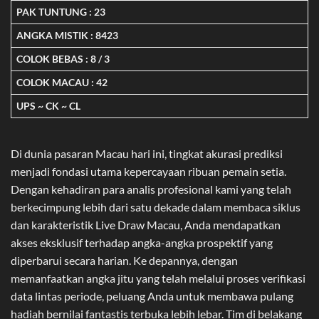
PAK TUNTUNG : 23
ANGKA MISTIK : 8423
COLOK BEBAS : 8 / 3
COLOK MACAU : 42
UPS ~ CK ~ CL
Di dunia pasaran Macau hari ini, tingkat akurasi prediksi
menjadi fondasi utama kepercayaan ribuan pemain setia.
Dengan kehadiran para analis profesional kami yang telah
berkecimpung lebih dari satu dekade dalam membaca siklus
dan karakteristik Live Draw Macau, Anda mendapatkan
akses eksklusif terhadap angka-angka prospektif yang
diperbarui secara harian. Ke depannya, dengan
memanfaatkan angka jitu yang telah melalui proses verifikasi
data lintas periode, peluang Anda untuk membawa pulang
hadiah bernilai fantastis terbuka lebih lebar. Tim di belakang