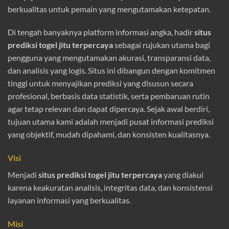
berkualitas untuk pemain yang mengutamakan ketepatan.
Di tengah banyaknya platform informasi angka, hadir
situs
prediksi togel jitu terpercaya
sebagai rujukan utama bagi
pengguna yang mengutamakan akurasi, transparansi data,
dan analisis yang logis. Situs ini dibangun dengan komitmen
tinggi untuk menyajikan prediksi yang disusun secara
profesional, berbasis data statistik, serta pembaruan rutin
agar tetap relevan dan dapat dipercaya. Sejak awal berdiri,
tujuan utama kami adalah menjadi pusat informasi prediksi
yang objektif, mudah dipahami, dan konsisten kualitasnya.
Visi
Menjadi
situs prediksi togel jitu terpercaya
yang diakui
karena keakuratan analisis, integritas data, dan konsistensi
layanan informasi yang berkualitas.
Misi