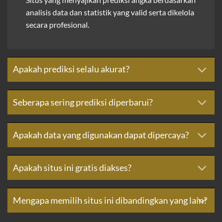
analisis data dan statistik yang valid serta dikelola
secara profesional.
Apakah prediksi selalu akurat?
Seberapa sering prediksi diperbarui?
Apakah data yang digunakan dapat dipercaya?
Apakah situs ini gratis diakses?
Mengapa memilih situs ini dibandingkan yang lain?