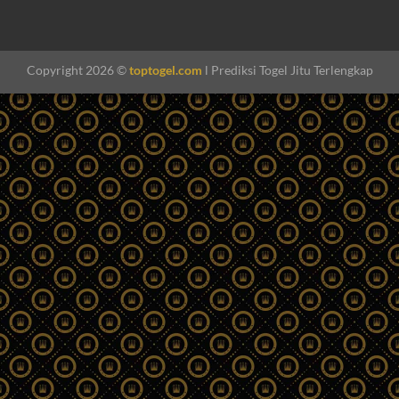
Copyright 2026 ©
toptogel.com
l Prediksi Togel Jitu Terlengkap