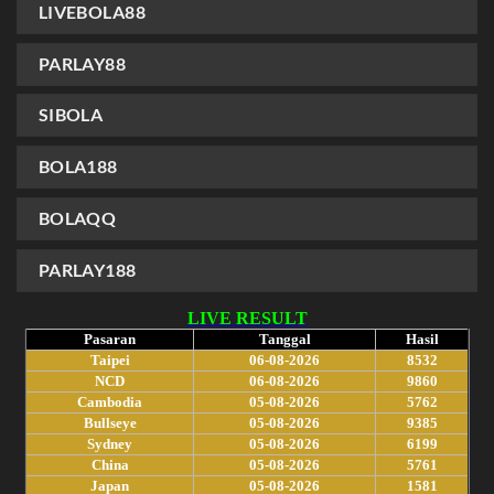
LIVEBOLA88
PARLAY88
SIBOLA
BOLA188
BOLAQQ
PARLAY188