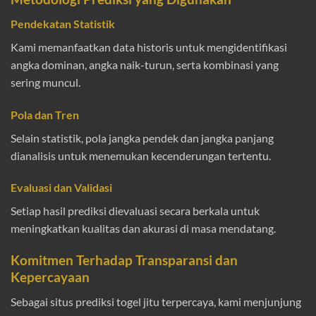
Pendekatan Statistik
Kami memanfaatkan data historis untuk mengidentifikasi
angka dominan, angka naik-turun, serta kombinasi yang
sering muncul.
Pola dan Tren
Selain statistik, pola jangka pendek dan jangka panjang
dianalisis untuk menemukan kecenderungan tertentu.
Evaluasi dan Validasi
Setiap hasil prediksi dievaluasi secara berkala untuk
meningkatkan kualitas dan akurasi di masa mendatang.
Komitmen Terhadap Transparansi dan
Kepercayaan
Sebagai situs prediksi togel jitu terpercaya, kami menjunjung