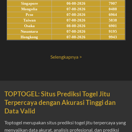
Selengkapnya >
TOPTOGEL: Situs Prediksi Togel Jitu
Terpercaya dengan Akurasi Tinggi dan
Data Valid
Toptogel merupakan situs prediksi togel jitu terpercaya yang
menyajikan data akurat, analisis profesional, dan prediksi