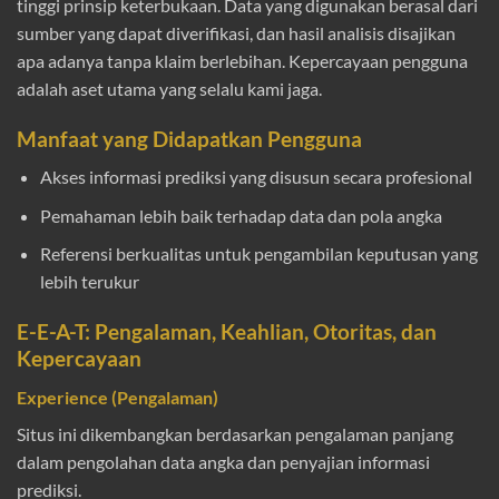
tinggi prinsip keterbukaan. Data yang digunakan berasal dari
sumber yang dapat diverifikasi, dan hasil analisis disajikan
apa adanya tanpa klaim berlebihan. Kepercayaan pengguna
adalah aset utama yang selalu kami jaga.
Manfaat yang Didapatkan Pengguna
Akses informasi prediksi yang disusun secara profesional
Pemahaman lebih baik terhadap data dan pola angka
Referensi berkualitas untuk pengambilan keputusan yang
lebih terukur
E-E-A-T: Pengalaman, Keahlian, Otoritas, dan
Kepercayaan
Experience (Pengalaman)
Situs ini dikembangkan berdasarkan pengalaman panjang
dalam pengolahan data angka dan penyajian informasi
prediksi.