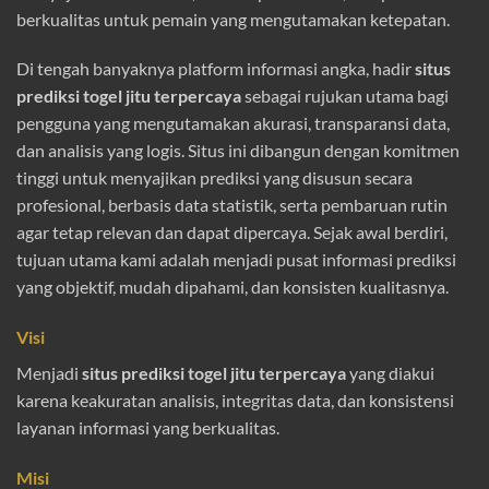
berkualitas untuk pemain yang mengutamakan ketepatan.
Di tengah banyaknya platform informasi angka, hadir
situs
prediksi togel jitu terpercaya
sebagai rujukan utama bagi
pengguna yang mengutamakan akurasi, transparansi data,
dan analisis yang logis. Situs ini dibangun dengan komitmen
tinggi untuk menyajikan prediksi yang disusun secara
profesional, berbasis data statistik, serta pembaruan rutin
agar tetap relevan dan dapat dipercaya. Sejak awal berdiri,
tujuan utama kami adalah menjadi pusat informasi prediksi
yang objektif, mudah dipahami, dan konsisten kualitasnya.
Visi
Menjadi
situs prediksi togel jitu terpercaya
yang diakui
karena keakuratan analisis, integritas data, dan konsistensi
layanan informasi yang berkualitas.
Misi