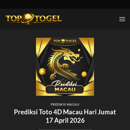
Skip
to
content
PREDIKSI MACAU
Prediksi Toto 4D Macau Hari Jumat
17 April 2026