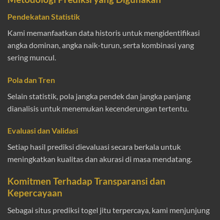
Pendekatan Statistik
Kami memanfaatkan data historis untuk mengidentifikasi
angka dominan, angka naik-turun, serta kombinasi yang
sering muncul.
Pola dan Tren
Selain statistik, pola jangka pendek dan jangka panjang
dianalisis untuk menemukan kecenderungan tertentu.
Evaluasi dan Validasi
Setiap hasil prediksi dievaluasi secara berkala untuk
meningkatkan kualitas dan akurasi di masa mendatang.
Komitmen Terhadap Transparansi dan
Kepercayaan
Sebagai situs prediksi togel jitu terpercaya, kami menjunjung