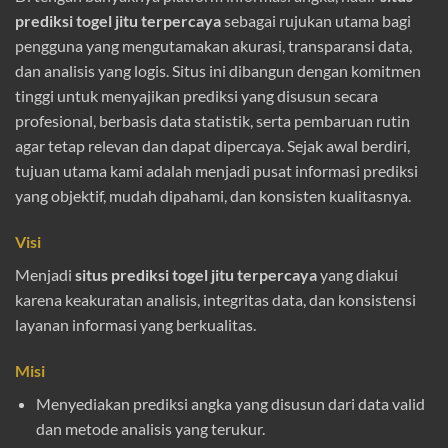
prediksi togel jitu terpercaya
sebagai rujukan utama bagi
pengguna yang mengutamakan akurasi, transparansi data,
dan analisis yang logis. Situs ini dibangun dengan komitmen
tinggi untuk menyajikan prediksi yang disusun secara
profesional, berbasis data statistik, serta pembaruan rutin
agar tetap relevan dan dapat dipercaya. Sejak awal berdiri,
tujuan utama kami adalah menjadi pusat informasi prediksi
yang objektif, mudah dipahami, dan konsisten kualitasnya.
Visi
Menjadi
situs prediksi togel jitu terpercaya
yang diakui
karena keakuratan analisis, integritas data, dan konsistensi
layanan informasi yang berkualitas.
Misi
Menyediakan prediksi angka yang disusun dari data valid
dan metode analisis yang terukur.