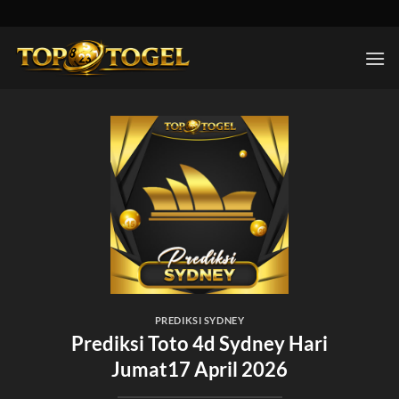
Skip
to
content
PREDIKSI SYDNEY
Prediksi Toto 4d Sydney Hari
Jumat17 April 2026