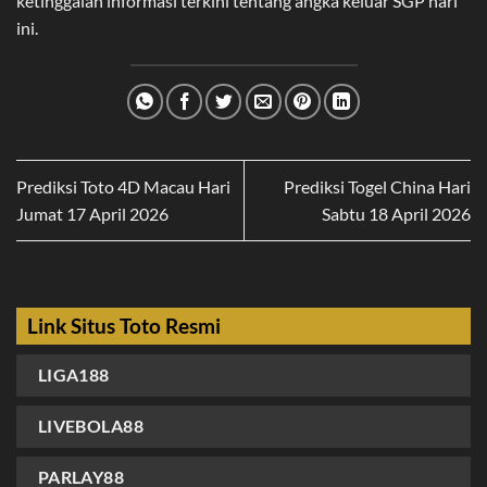
ketinggalan informasi terkini tentang angka keluar SGP hari
ini.
Prediksi Toto 4D Macau Hari
Prediksi Togel China Hari
Jumat 17 April 2026
Sabtu 18 April 2026
Link Situs Toto Resmi
LIGA188
LIVEBOLA88
PARLAY88