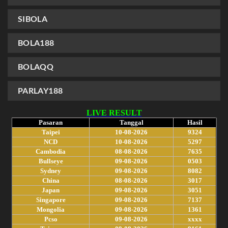
SIBOLA
BOLA188
BOLAQQ
PARLAY188