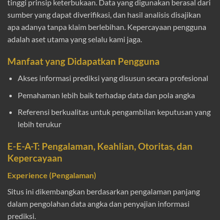
tinggi prinsip keterbukaan. Data yang digunakan berasal dari
sumber yang dapat diverifikasi, dan hasil analisis disajikan
apa adanya tanpa klaim berlebihan. Kepercayaan pengguna
adalah aset utama yang selalu kami jaga.
Manfaat yang Didapatkan Pengguna
Akses informasi prediksi yang disusun secara profesional
Pemahaman lebih baik terhadap data dan pola angka
Referensi berkualitas untuk pengambilan keputusan yang
lebih terukur
E-E-A-T: Pengalaman, Keahlian, Otoritas, dan
Kepercayaan
Experience (Pengalaman)
Situs ini dikembangkan berdasarkan pengalaman panjang
dalam pengolahan data angka dan penyajian informasi
prediksi.