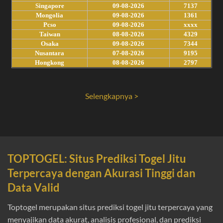
Selengkapnya >
TOPTOGEL: Situs Prediksi Togel Jitu
Terpercaya dengan Akurasi Tinggi dan
Data Valid
Toptogel merupakan situs prediksi togel jitu terpercaya yang
menyajikan data akurat, analisis profesional, dan prediksi