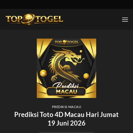
Skip
to
content
PREDIKSI MACAU
Prediksi Toto 4D Macau Hari Jumat
19 Juni 2026