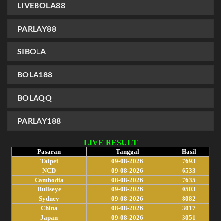
LIVEBOLA88
PARLAY88
SIBOLA
BOLA188
BOLAQQ
PARLAY188