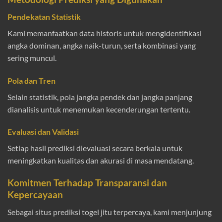
Pendekatan Statistik
Kami memanfaatkan data historis untuk mengidentifikasi
angka dominan, angka naik-turun, serta kombinasi yang
sering muncul.
Pola dan Tren
Selain statistik, pola jangka pendek dan jangka panjang
dianalisis untuk menemukan kecenderungan tertentu.
Evaluasi dan Validasi
Setiap hasil prediksi dievaluasi secara berkala untuk
meningkatkan kualitas dan akurasi di masa mendatang.
Komitmen Terhadap Transparansi dan
Kepercayaan
Sebagai situs prediksi togel jitu terpercaya, kami menjunjung