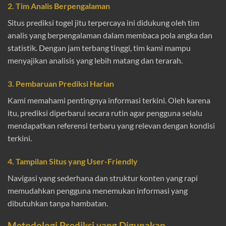
2. Tim Analis Berpengalaman
Situs prediksi togel jitu terpercaya ini didukung oleh tim
analis yang berpengalaman dalam membaca pola angka dan
statistik. Dengan jam terbang tinggi, tim kami mampu
menyajikan analisis yang lebih matang dan terarah.
3. Pembaruan Prediksi Harian
Kami memahami pentingnya informasi terkini. Oleh karena
itu, prediksi diperbarui secara rutin agar pengguna selalu
mendapatkan referensi terbaru yang relevan dengan kondisi
terkini.
4. Tampilan Situs yang User-Friendly
Navigasi yang sederhana dan struktur konten yang rapi
memudahkan pengguna menemukan informasi yang
dibutuhkan tanpa hambatan.
Metodologi Prediksi yang Digunakan