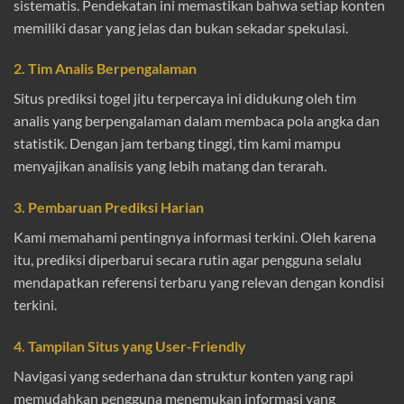
sistematis. Pendekatan ini memastikan bahwa setiap konten
memiliki dasar yang jelas dan bukan sekadar spekulasi.
2. Tim Analis Berpengalaman
Situs prediksi togel jitu terpercaya ini didukung oleh tim
analis yang berpengalaman dalam membaca pola angka dan
statistik. Dengan jam terbang tinggi, tim kami mampu
menyajikan analisis yang lebih matang dan terarah.
3. Pembaruan Prediksi Harian
Kami memahami pentingnya informasi terkini. Oleh karena
itu, prediksi diperbarui secara rutin agar pengguna selalu
mendapatkan referensi terbaru yang relevan dengan kondisi
terkini.
4. Tampilan Situs yang User-Friendly
Navigasi yang sederhana dan struktur konten yang rapi
memudahkan pengguna menemukan informasi yang