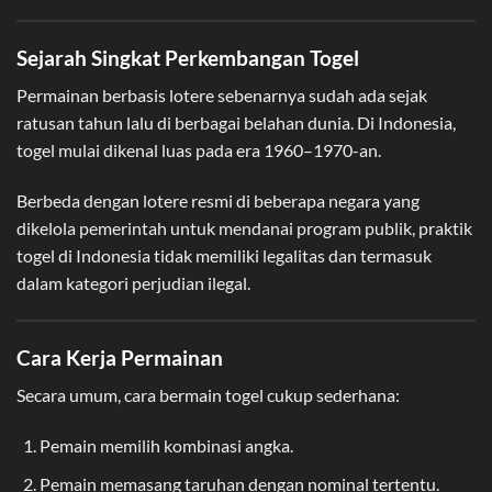
Sejarah Singkat Perkembangan Togel
Permainan berbasis lotere sebenarnya sudah ada sejak
ratusan tahun lalu di berbagai belahan dunia. Di Indonesia,
togel mulai dikenal luas pada era 1960–1970-an.
Berbeda dengan lotere resmi di beberapa negara yang
dikelola pemerintah untuk mendanai program publik, praktik
togel di Indonesia tidak memiliki legalitas dan termasuk
dalam kategori perjudian ilegal.
Cara Kerja Permainan
Secara umum, cara bermain togel cukup sederhana:
Pemain memilih kombinasi angka.
Pemain memasang taruhan dengan nominal tertentu.