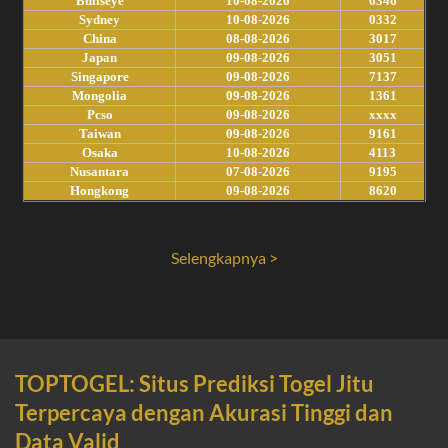
Selengkapnya >
TOPTOGEL: Situs Prediksi Togel Jitu
Terpercaya dengan Akurasi Tinggi dan
Data Valid