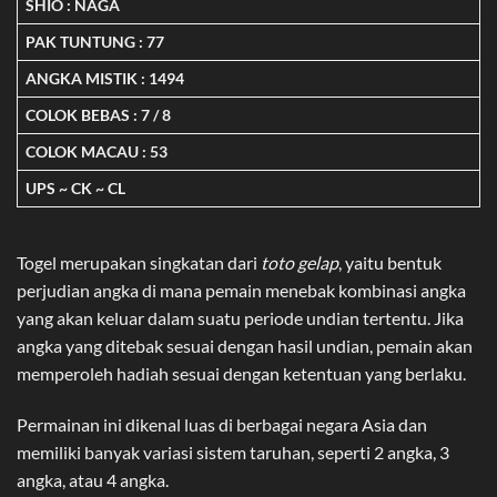
SHIO : NAGA
PAK TUNTUNG : 77
ANGKA MISTIK : 1494
COLOK BEBAS : 7 / 8
COLOK MACAU : 53
UPS ~ CK ~ CL
Togel merupakan singkatan dari
toto gelap
, yaitu bentuk
perjudian angka di mana pemain menebak kombinasi angka
yang akan keluar dalam suatu periode undian tertentu. Jika
angka yang ditebak sesuai dengan hasil undian, pemain akan
memperoleh hadiah sesuai dengan ketentuan yang berlaku.
Permainan ini dikenal luas di berbagai negara Asia dan
memiliki banyak variasi sistem taruhan, seperti 2 angka, 3
angka, atau 4 angka.