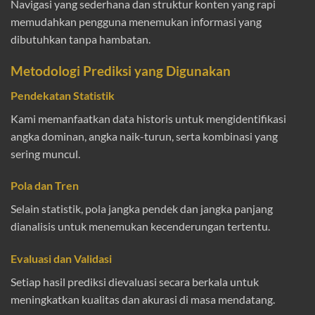
Navigasi yang sederhana dan struktur konten yang rapi
memudahkan pengguna menemukan informasi yang
dibutuhkan tanpa hambatan.
Metodologi Prediksi yang Digunakan
Pendekatan Statistik
Kami memanfaatkan data historis untuk mengidentifikasi
angka dominan, angka naik-turun, serta kombinasi yang
sering muncul.
Pola dan Tren
Selain statistik, pola jangka pendek dan jangka panjang
dianalisis untuk menemukan kecenderungan tertentu.
Evaluasi dan Validasi
Setiap hasil prediksi dievaluasi secara berkala untuk
meningkatkan kualitas dan akurasi di masa mendatang.