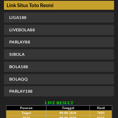
Link Situs Toto Resmi
LIGA188
LIVEBOLA88
PARLAY88
SIBOLA
BOLA188
BOLAQQ
PARLAY188