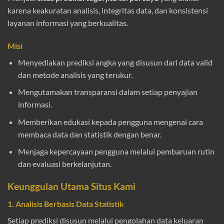
karena keakuratan analisis, integritas data, dan konsistensi
layanan informasi yang berkualitas.
Misi
Menyediakan prediksi angka yang disusun dari data valid
dan metode analisis yang terukur.
Mengutamakan transparansi dalam setiap penyajian
informasi.
Memberikan edukasi kepada pengguna mengenai cara
membaca data dan statistik dengan benar.
Menjaga kepercayaan pengguna melalui pembaruan rutin
dan evaluasi berkelanjutan.
Keunggulan Utama Situs Kami
1. Analisis Berbasis Data Statistik
Setiap prediksi disusun melalui pengolahan data keluaran