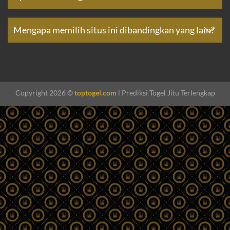
Mengapa memilih situs ini dibandingkan yang lain?
Copyright 2026 ©
toptogel.com
l Prediksi Togel Jitu Terlengkap