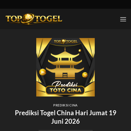
Skip
to
content
PREDIKSI CINA
Prediksi Togel China Hari Jumat 19
Juni 2026