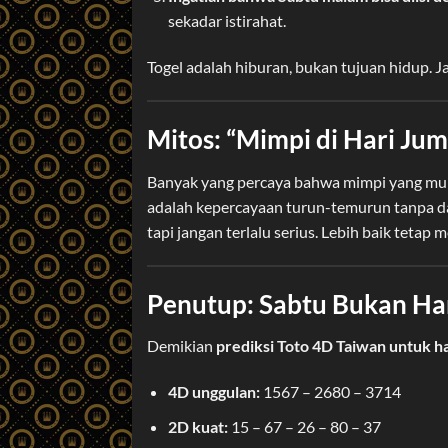
sekadar istirahat.
Togel adalah hiburan, bukan tujuan hidup. 
Mitos: “Mimpi di Hari Jum
Banyak yang percaya bahwa mimpi yang munc
adalah kepercayaan turun-temurun tanpa das
tapi jangan terlalu serius. Lebih baik tetap 
Penutup: Sabtu Bukan Ha
Demikian
prediksi Toto 4D Taiwan untuk ha
4D unggulan:
1567 – 2680 – 3714
2D kuat:
15 – 67 – 26 – 80 – 37