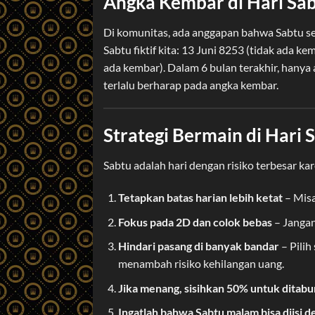
Angka Kembar di Hari Sab
Di komunitas, ada anggapan bahwa Sabtu ser
Sabtu fiktif kita: 13 Juni 8253 (tidak ada k
ada kembar). Dalam 6 bulan terakhir, hanya a
terlalu berharap pada angka kembar.
Strategi Bermain di Hari 
Sabtu adalah hari dengan risiko terbesar kar
Tetapkan batas harian lebih ketat
– Misa
Fokus pada 2D dan colok bebas
– Jangan
Hindari pasang di banyak bandar
– Pilih
menambah risiko kehilangan uang.
Jika menang, sisihkan 50% untuk ditab
Ingatlah bahwa Sabtu malam bisa diisi d