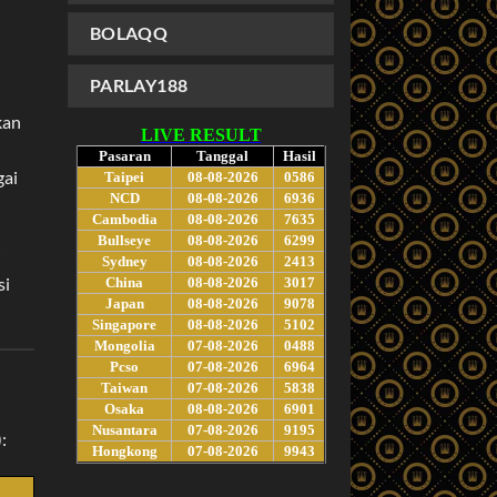
BOLAQQ
PARLAY188
kan
gai
i
si
: