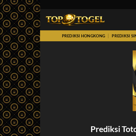
Skip
to
content
PREDIKSI HONGKONG
PREDIKSI S
Prediksi Tot