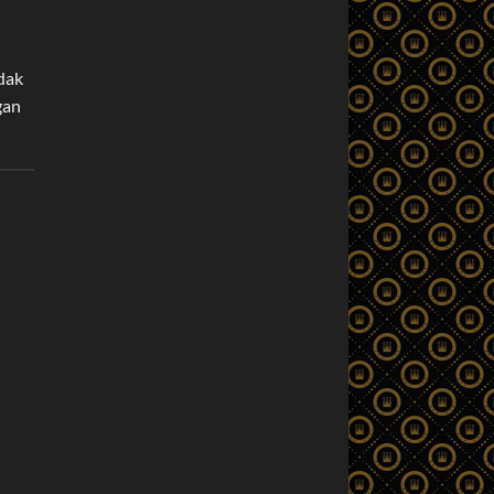
idak
gan