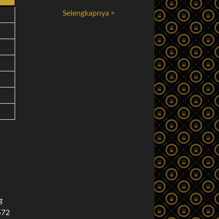
Selengkapnya >
g
572