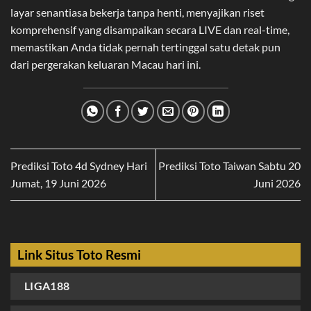
layar senantiasa bekerja tanpa henti, menyajikan riset
komprehensif yang disampaikan secara LIVE dan real-time,
memastikan Anda tidak pernah tertinggal satu detak pun
dari pergerakan keluaran Macau hari ini.
Prediksi Toto 4d Sydney Hari
Prediksi Toto Taiwan Sabtu 20
Jumat, 19 Juni 2026
Juni 2026
Link Situs Toto Resmi
LIGA188