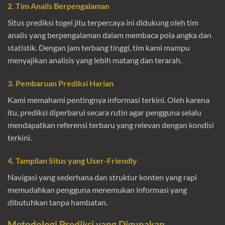
2. Tim Analis Berpengalaman
Situs prediksi togel jitu terpercaya ini didukung oleh tim
analis yang berpengalaman dalam membaca pola angka dan
statistik. Dengan jam terbang tinggi, tim kami mampu
menyajikan analisis yang lebih matang dan terarah.
3. Pembaruan Prediksi Harian
Kami memahami pentingnya informasi terkini. Oleh karena
itu, prediksi diperbarui secara rutin agar pengguna selalu
mendapatkan referensi terbaru yang relevan dengan kondisi
terkini.
4. Tampilan Situs yang User-Friendly
Navigasi yang sederhana dan struktur konten yang rapi
memudahkan pengguna menemukan informasi yang
dibutuhkan tanpa hambatan.
Metodologi Prediksi yang Digunakan