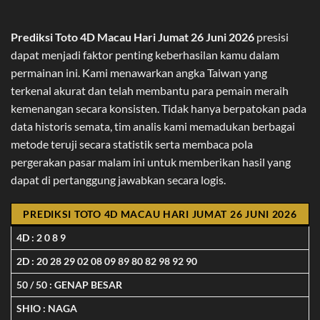
Prediksi Toto 4D Macau Hari Jumat 26 Juni 2026
presisi
dapat menjadi faktor penting keberhasilan kamu dalam
permainan ini. Kami menawarkan angka Taiwan yang
terkenal akurat dan telah membantu para pemain meraih
kemenangan secara konsisten. Tidak hanya berpatokan pada
data historis semata, tim analis kami memadukan berbagai
metode teruji secara statistik serta membaca pola
pergerakan pasar malam ini untuk memberikan hasil yang
dapat di pertanggung jawabkan secara logis.
PREDIKSI TOTO 4D MACAU HARI JUMAT 26 JUNI 2026
4D : 2 0 8 9
2D : 20 28 29 02 08 09 89 80 82 98 92 90
50 / 50 : GENAP BESAR
SHIO : NAGA