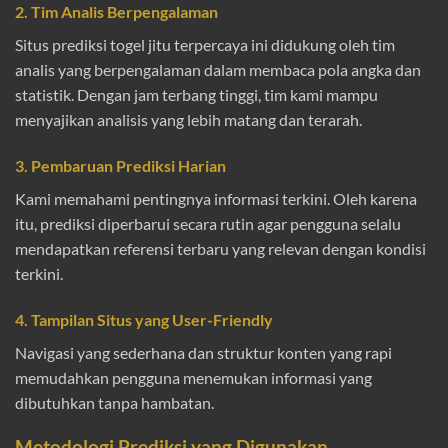
2. Tim Analis Berpengalaman
Situs prediksi togel jitu terpercaya ini didukung oleh tim
analis yang berpengalaman dalam membaca pola angka dan
statistik. Dengan jam terbang tinggi, tim kami mampu
menyajikan analisis yang lebih matang dan terarah.
3. Pembaruan Prediksi Harian
Kami memahami pentingnya informasi terkini. Oleh karena
itu, prediksi diperbarui secara rutin agar pengguna selalu
mendapatkan referensi terbaru yang relevan dengan kondisi
terkini.
4. Tampilan Situs yang User-Friendly
Navigasi yang sederhana dan struktur konten yang rapi
memudahkan pengguna menemukan informasi yang
dibutuhkan tanpa hambatan.
Metodologi Prediksi yang Digunakan