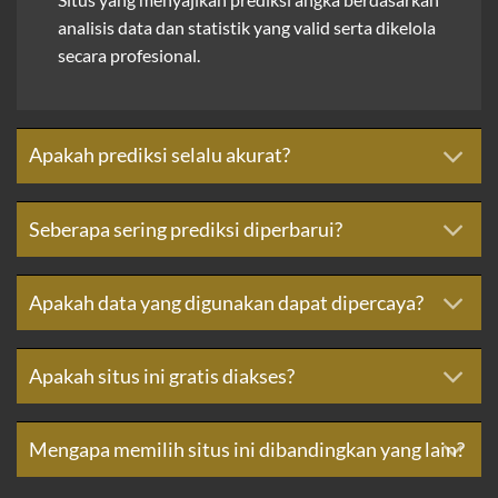
analisis data dan statistik yang valid serta dikelola
secara profesional.
Apakah prediksi selalu akurat?
Seberapa sering prediksi diperbarui?
Apakah data yang digunakan dapat dipercaya?
Apakah situs ini gratis diakses?
Mengapa memilih situs ini dibandingkan yang lain?