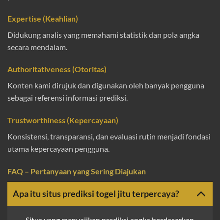
Expertise (Keahlian)
Didukung analis yang memahami statistik dan pola angka
secara mendalam.
Authoritativeness (Otoritas)
Konten kami dirujuk dan digunakan oleh banyak pengguna
sebagai referensi informasi prediksi.
Trustworthiness (Kepercayaan)
Konsistensi, transparansi, dan evaluasi rutin menjadi fondasi
utama kepercayaan pengguna.
FAQ – Pertanyaan yang Sering Diajukan
Apa itu situs prediksi togel jitu terpercaya?
Situs yang menyajikan prediksi angka berdasarkan