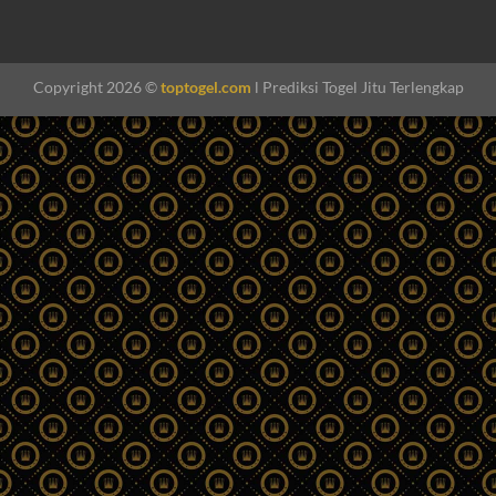
Copyright 2026 ©
toptogel.com
l Prediksi Togel Jitu Terlengkap