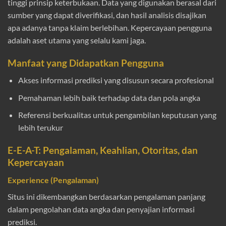
tinggi prinsip keterbukaan. Data yang digunakan berasal dari
sumber yang dapat diverifikasi, dan hasil analisis disajikan
apa adanya tanpa klaim berlebihan. Kepercayaan pengguna
adalah aset utama yang selalu kami jaga.
Manfaat yang Didapatkan Pengguna
Akses informasi prediksi yang disusun secara profesional
Pemahaman lebih baik terhadap data dan pola angka
Referensi berkualitas untuk pengambilan keputusan yang
lebih terukur
E-E-A-T: Pengalaman, Keahlian, Otoritas, dan
Kepercayaan
Experience (Pengalaman)
Situs ini dikembangkan berdasarkan pengalaman panjang
dalam pengolahan data angka dan penyajian informasi
prediksi.