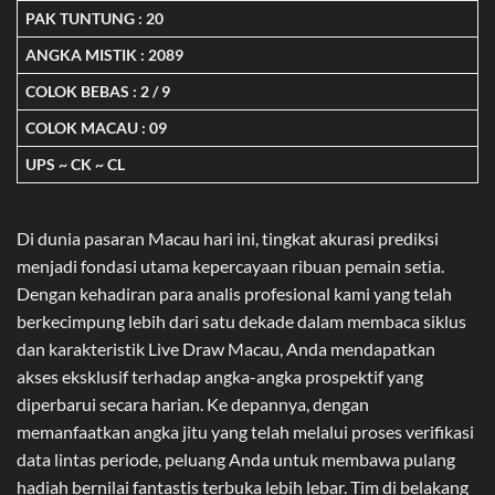
PAK TUNTUNG : 20
ANGKA MISTIK : 2089
COLOK BEBAS : 2 / 9
COLOK MACAU : 09
UPS ~ CK ~ CL
Di dunia pasaran Macau hari ini, tingkat akurasi prediksi
menjadi fondasi utama kepercayaan ribuan pemain setia.
Dengan kehadiran para analis profesional kami yang telah
berkecimpung lebih dari satu dekade dalam membaca siklus
dan karakteristik Live Draw Macau, Anda mendapatkan
akses eksklusif terhadap angka-angka prospektif yang
diperbarui secara harian. Ke depannya, dengan
memanfaatkan angka jitu yang telah melalui proses verifikasi
data lintas periode, peluang Anda untuk membawa pulang
hadiah bernilai fantastis terbuka lebih lebar. Tim di belakang