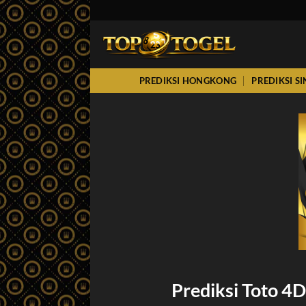
Skip
to
content
PREDIKSI HONGKONG
PREDIKSI S
Prediksi Toto 4