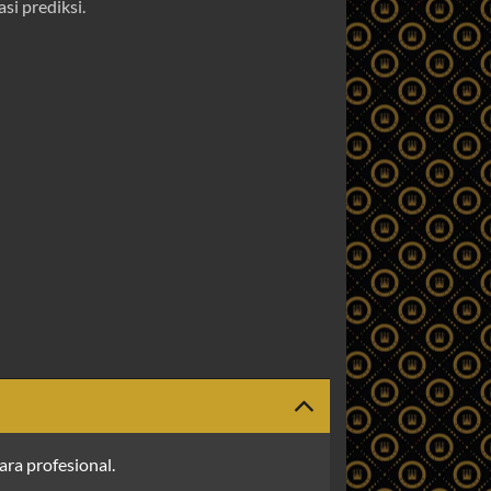
i prediksi.
ara profesional.