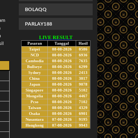
BOLAQQ
lam
PARLAY188
h
n
il