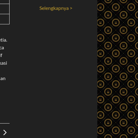
Selengkapnya >
tia.
ca
f
kasi
dan