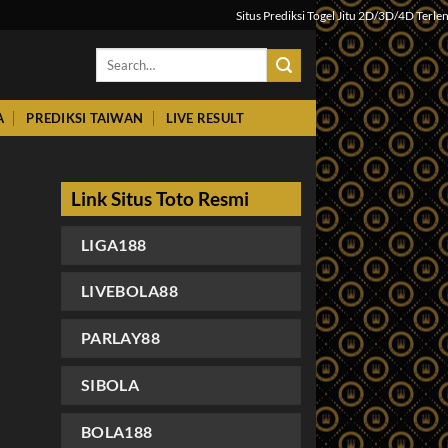
Situs Prediksi Togel Jitu 2D/3D/4D Terlengkap dan Live Result
A
PREDIKSI TAIWAN
LIVE RESULT
Link Situs Toto Resmi
LIGA188
LIVEBOLA88
PARLAY88
SIBOLA
BOLA188