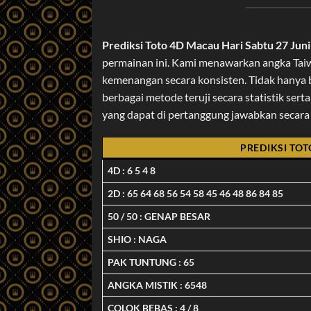
Prediksi Toto 4D Macau Hari Sabtu 27 Jun
permainan ini. Kami menawarkan angka Tai
kemenangan secara konsisten. Tidak hanya 
berbagai metode teruji secara statistik se
yang dapat di pertanggung jawabkan secara 
PREDIKSI TOT
4D : 6 5 4 8
2D : 65 64 68 56 54 58 45 46 48 86 84 85
50 / 50 : GENAP BESAR
SHIO : NAGA
PAK TUNTUNG : 65
ANGKA MISTIK : 6548
COLOK BEBAS : 4 / 8