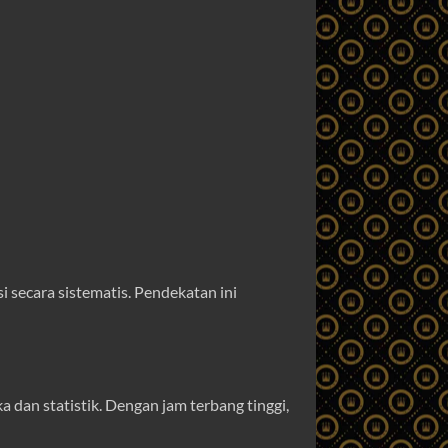
i secara sistematis. Pendekatan ini
a dan statistik. Dengan jam terbang tinggi,