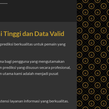
 Tinggi dan Data Valid
n prediksi berkualitas untuk pemain yang
ama bagi pengguna yang mengutamakan
n prediksi yang disusun secara profesional,
juan utama kami adalah menjadi pusat
stensi layanan informasi yang berkualitas.