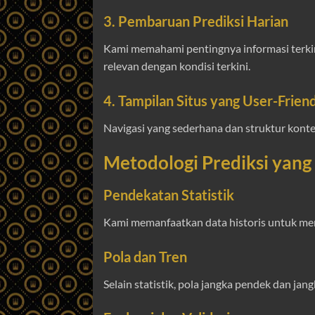
3. Pembaruan Prediksi Harian
Kami memahami pentingnya informasi terkini
relevan dengan kondisi terkini.
4. Tampilan Situs yang User-Frien
Navigasi yang sederhana dan struktur kon
Metodologi Prediksi yan
Pendekatan Statistik
Kami memanfaatkan data historis untuk meng
Pola dan Tren
Selain statistik, pola jangka pendek dan j