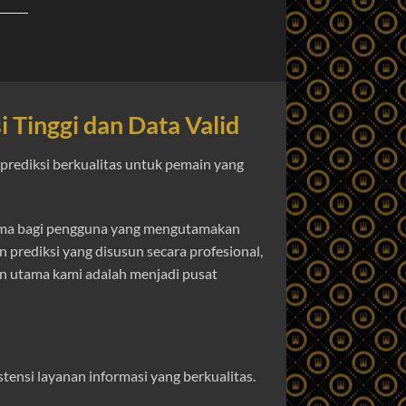
 Tinggi dan Data Valid
n prediksi berkualitas untuk pemain yang
ama bagi pengguna yang mengutamakan
n prediksi yang disusun secara profesional,
juan utama kami adalah menjadi pusat
stensi layanan informasi yang berkualitas.