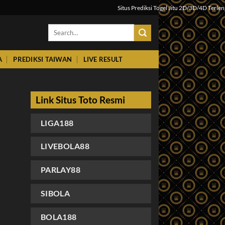
Situs Prediksi Togel Jitu 2D/3D/4D Terlengkap dan Live Resul
A
PREDIKSI TAIWAN
LIVE RESULT
Link Situs Toto Resmi
LIGA188
LIVEBOLA88
PARLAY88
SIBOLA
BOLA188