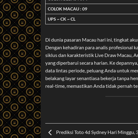
COLOK MACAU : 09
UPS ~ CK ~ CL
Di dunia pasaran Macau hari ini, tingkat ak
Dengan kehadiran para analis profesional 
siklus dan karakteristik Live Draw Macau, 
yang diperbarui secara harian. Ke depannya,
data lintas periode, peluang Anda untuk mem
belakang layar senantiasa bekerja tanpa he
real-time, memastikan Anda tidak pernah ter
Prediksi Toto 4d Sydney Hari Minggu,