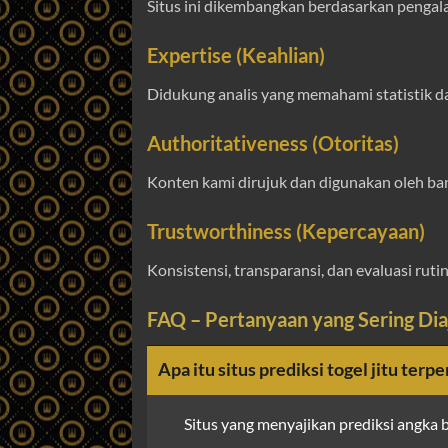
Situs ini dikembangkan berdasarkan pengal
Expertise (Keahlian)
Didukung analis yang memahami statistik d
Authoritativeness (Otoritas)
Konten kami dirujuk dan digunakan oleh ban
Trustworthiness (Kepercayaan)
Konsistensi, transparansi, dan evaluasi ru
FAQ – Pertanyaan yang Sering Di
Apa itu situs prediksi togel jitu terp
Situs yang menyajikan prediksi angka be