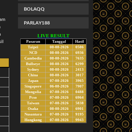
BOLAQQ
lam
PARLAY188
h
n
il