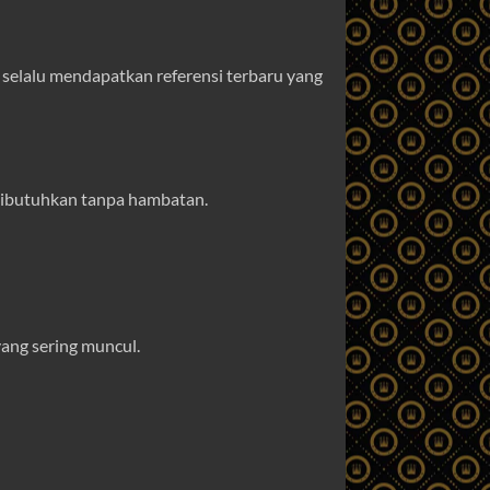
a selalu mendapatkan referensi terbaru yang
dibutuhkan tanpa hambatan.
ang sering muncul.