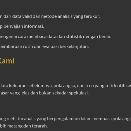
dari data valid dan metode analisis yang terukur.
 penyajian informasi.
ngenai cara membaca data dan statistik dengan benar.
embaruan rutin dan evaluasi berkelanjutan.
Kami
data keluaran sebelumnya, pola angka, dan tren yang teridentifikas
sar yang jelas dan bukan sekadar spekulasi.
dukung oleh tim analis yang berpengalaman dalam membaca pola angk
bih matang dan terarah.