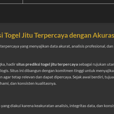
 Togel Jitu Terpercaya dengan Akurasi
 terpercaya yang menyajikan data akurat, analisis profesional, da
ka, hadir
situs prediksi togel jitu terpercaya
sebagai rujukan ut
g logis. Situs ini dibangun dengan komitmen tinggi untuk menyajika
in agar tetap relevan dan dapat dipercaya. Sejak awal berdiri, tu
ahami, dan konsisten kualitasnya.
a
yang diakui karena keakuratan analisis, integritas data, dan konsi