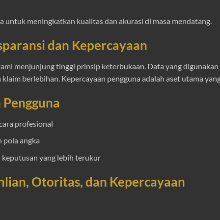
kala untuk meningkatkan kualitas dan akurasi di masa mendatang.
paransi dan Kepercayaan
, kami menjunjung tinggi prinsip keterbukaan. Data yang digunakan 
pa klaim berlebihan. Kepercayaan pengguna adalah aset utama yang 
n Pengguna
cara profesional
 pola angka
 keputusan yang lebih terukur
hlian, Otoritas, dan Kepercayaan