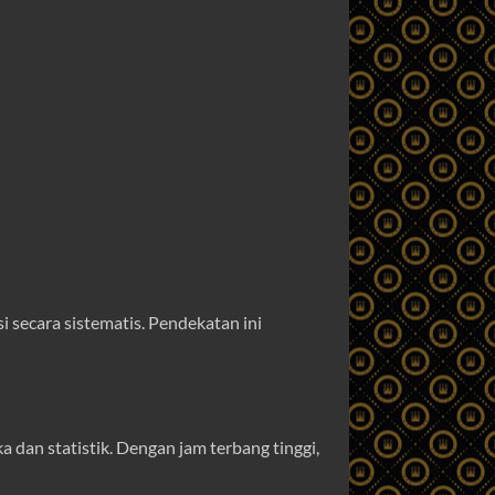
i secara sistematis. Pendekatan ini
a dan statistik. Dengan jam terbang tinggi,