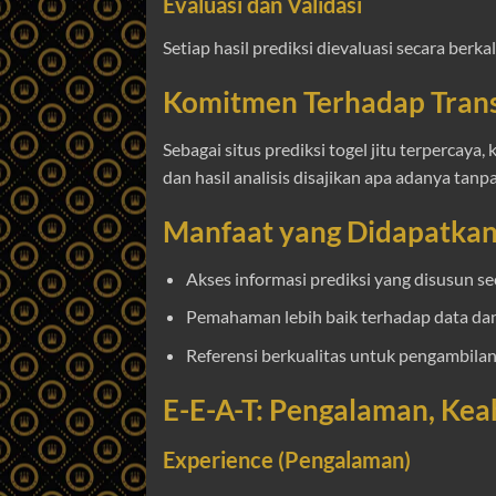
Evaluasi dan Validasi
Setiap hasil prediksi dievaluasi secara ber
Komitmen Terhadap Trans
Sebagai situs prediksi togel jitu terpercaya
dan hasil analisis disajikan apa adanya tan
Manfaat yang Didapatka
Akses informasi prediksi yang disusun se
Pemahaman lebih baik terhadap data dan
Referensi berkualitas untuk pengambilan
E-E-A-T: Pengalaman, Kea
Experience (Pengalaman)