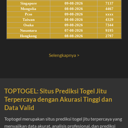
Selengkapnya >
TOPTOGEL: Situs Prediksi Togel Jitu
Terpercaya dengan Akurasi Tinggi dan
Data Valid
Toptogel merupakan situs prediksi togel jitu terpercaya yang
menyajikan data akurat, analisis profesional, dan prediksi