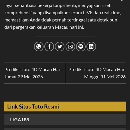
layar senantiasa bekerja tanpa henti, menyajikan riset
komprehensif yang disampaikan secara LIVE dan real-time,
memastikan Anda tidak pernah tertinggal satu detak pun
dari pergerakan keluaran Macau hari ini.
Prediksi Toto 4D Macau Hari
Prediksi Toto 4D Macau Hari
Jumat 29 Mei 2026
Minggu 31 Mei 2026
Link Situs Toto Resmi
LIGA188