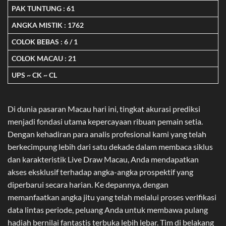
PAK TUNTUNG : 61
ANGKA MISTIK : 1762
COLOK BEBAS : 6 / 1
COLOK MACAU : 21
UPS ~ CK ~ CL
Di dunia pasaran Macau hari ini, tingkat akurasi prediksi
menjadi fondasi utama kepercayaan ribuan pemain setia.
Dengan kehadiran para analis profesional kami yang telah
berkecimpung lebih dari satu dekade dalam membaca siklus
dan karakteristik Live Draw Macau, Anda mendapatkan
akses eksklusif terhadap angka-angka prospektif yang
diperbarui secara harian. Ke depannya, dengan
memanfaatkan angka jitu yang telah melalui proses verifikasi
data lintas periode, peluang Anda untuk membawa pulang
hadiah bernilai fantastis terbuka lebih lebar. Tim di belakang