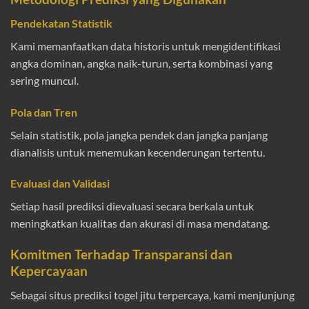
Pendekatan Statistik
Kami memanfaatkan data historis untuk mengidentifikasi
angka dominan, angka naik-turun, serta kombinasi yang
sering muncul.
Pola dan Tren
Selain statistik, pola jangka pendek dan jangka panjang
dianalisis untuk menemukan kecenderungan tertentu.
Evaluasi dan Validasi
Setiap hasil prediksi dievaluasi secara berkala untuk
meningkatkan kualitas dan akurasi di masa mendatang.
Komitmen Terhadap Transparansi dan
Kepercayaan
Sebagai situs prediksi togel jitu terpercaya, kami menjunjung