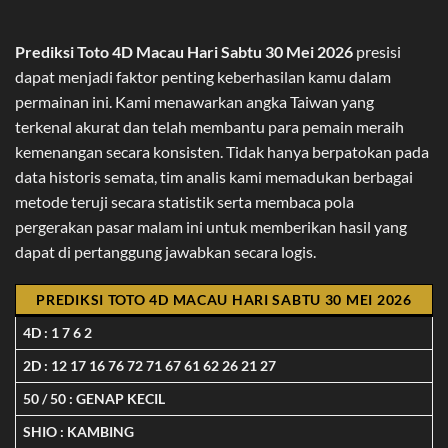
Prediksi Toto 4D Macau Hari Sabtu 30 Mei 2026
presisi
dapat menjadi faktor penting keberhasilan kamu dalam
permainan ini. Kami menawarkan angka Taiwan yang
terkenal akurat dan telah membantu para pemain meraih
kemenangan secara konsisten. Tidak hanya berpatokan pada
data historis semata, tim analis kami memadukan berbagai
metode teruji secara statistik serta membaca pola
pergerakan pasar malam ini untuk memberikan hasil yang
dapat di pertanggung jawabkan secara logis.
PREDIKSI TOTO 4D MACAU HARI SABTU 30 MEI 2026
4D : 1 7 6 2
2D : 12 17 16 76 72 71 67 61 62 26 21 27
50 / 50 : GENAP KECIL
SHIO : KAMBING