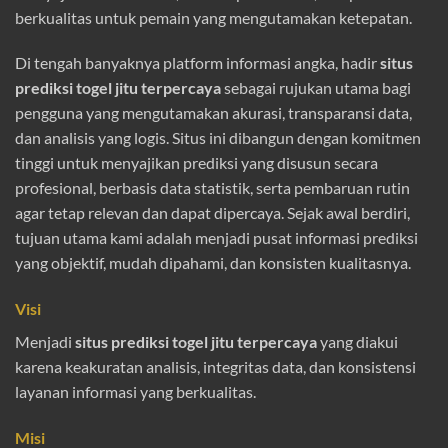
berkualitas untuk pemain yang mengutamakan ketepatan.
Di tengah banyaknya platform informasi angka, hadir
situs
prediksi togel jitu terpercaya
sebagai rujukan utama bagi
pengguna yang mengutamakan akurasi, transparansi data,
dan analisis yang logis. Situs ini dibangun dengan komitmen
tinggi untuk menyajikan prediksi yang disusun secara
profesional, berbasis data statistik, serta pembaruan rutin
agar tetap relevan dan dapat dipercaya. Sejak awal berdiri,
tujuan utama kami adalah menjadi pusat informasi prediksi
yang objektif, mudah dipahami, dan konsisten kualitasnya.
Visi
Menjadi
situs prediksi togel jitu terpercaya
yang diakui
karena keakuratan analisis, integritas data, dan konsistensi
layanan informasi yang berkualitas.
Misi