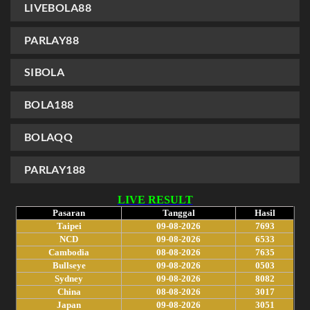
LIVEBOLA88
PARLAY88
SIBOLA
BOLA188
BOLAQQ
PARLAY188