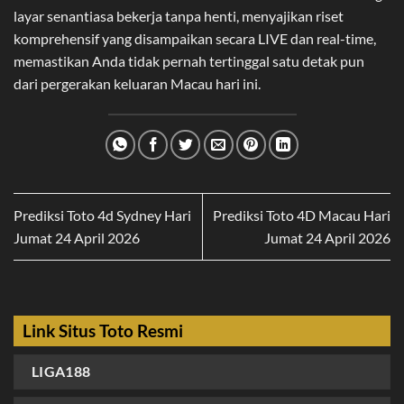
layar senantiasa bekerja tanpa henti, menyajikan riset
komprehensif yang disampaikan secara LIVE dan real-time,
memastikan Anda tidak pernah tertinggal satu detak pun
dari pergerakan keluaran Macau hari ini.
Prediksi Toto 4d Sydney Hari
Prediksi Toto 4D Macau Hari
Jumat 24 April 2026
Jumat 24 April 2026
Link Situs Toto Resmi
LIGA188