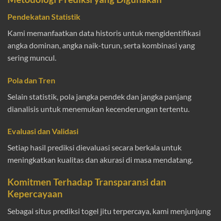
Pendekatan Statistik
Kami memanfaatkan data historis untuk mengidentifikasi
angka dominan, angka naik-turun, serta kombinasi yang
sering muncul.
Pola dan Tren
Selain statistik, pola jangka pendek dan jangka panjang
dianalisis untuk menemukan kecenderungan tertentu.
Evaluasi dan Validasi
Setiap hasil prediksi dievaluasi secara berkala untuk
meningkatkan kualitas dan akurasi di masa mendatang.
Komitmen Terhadap Transparansi dan
Kepercayaan
Sebagai situs prediksi togel jitu terpercaya, kami menjunjung