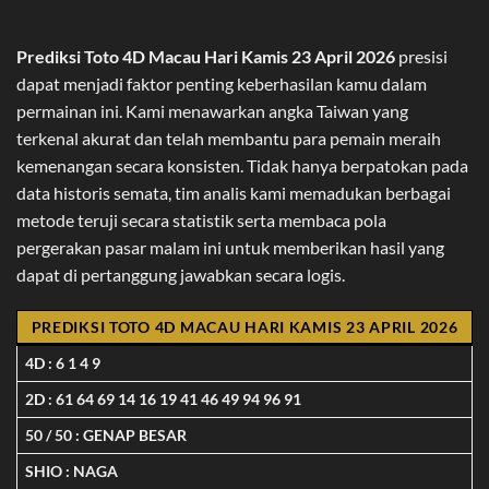
Prediksi Toto 4D Macau Hari Kamis 23 April 2026
presisi
dapat menjadi faktor penting keberhasilan kamu dalam
permainan ini. Kami menawarkan angka Taiwan yang
terkenal akurat dan telah membantu para pemain meraih
kemenangan secara konsisten. Tidak hanya berpatokan pada
data historis semata, tim analis kami memadukan berbagai
metode teruji secara statistik serta membaca pola
pergerakan pasar malam ini untuk memberikan hasil yang
dapat di pertanggung jawabkan secara logis.
PREDIKSI TOTO 4D MACAU HARI KAMIS 23 APRIL 2026
4D : 6 1 4 9
2D : 61 64 69 14 16 19 41 46 49 94 96 91
50 / 50 : GENAP BESAR
SHIO : NAGA