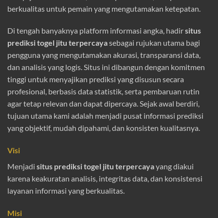
berkualitas untuk pemain yang mengutamakan ketepatan.
Di tengah banyaknya platform informasi angka, hadir
situs
prediksi togel jitu terpercaya
sebagai rujukan utama bagi
pengguna yang mengutamakan akurasi, transparansi data,
dan analisis yang logis. Situs ini dibangun dengan komitmen
tinggi untuk menyajikan prediksi yang disusun secara
profesional, berbasis data statistik, serta pembaruan rutin
agar tetap relevan dan dapat dipercaya. Sejak awal berdiri,
tujuan utama kami adalah menjadi pusat informasi prediksi
yang objektif, mudah dipahami, dan konsisten kualitasnya.
Visi
Menjadi
situs prediksi togel jitu terpercaya
yang diakui
karena keakuratan analisis, integritas data, dan konsistensi
layanan informasi yang berkualitas.
Misi