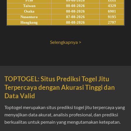
Selengkapnya >
TOPTOGEL: Situs Prediksi Togel Jitu
Terpercaya dengan Akurasi Tinggi dan
Data Valid
Toptogel merupakan situs prediksi togel jitu terpercaya yang
menyajikan data akurat, analisis profesional, dan prediksi
berkualitas untuk pemain yang mengutamakan ketepatan.