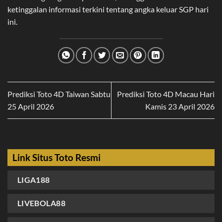
ketinggalan informasi terkini tentang angka keluar SGP hari
ini.
Prediksi Toto 4D Taiwan Sabtu
Prediksi Toto 4D Macau Hari
25 April 2026
Kamis 23 April 2026
Link Situs Toto Resmi
LIGA188
LIVEBOLA88