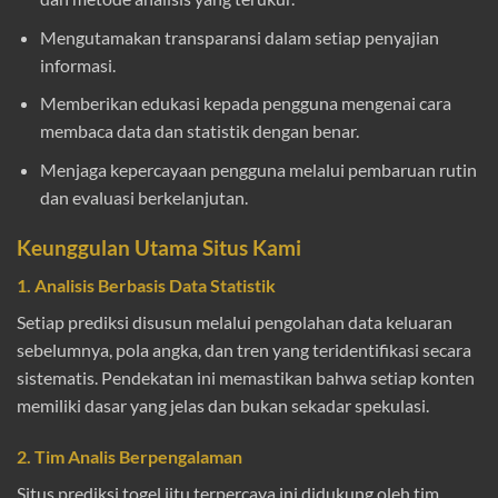
Mengutamakan transparansi dalam setiap penyajian
informasi.
Memberikan edukasi kepada pengguna mengenai cara
membaca data dan statistik dengan benar.
Menjaga kepercayaan pengguna melalui pembaruan rutin
dan evaluasi berkelanjutan.
Keunggulan Utama Situs Kami
1. Analisis Berbasis Data Statistik
Setiap prediksi disusun melalui pengolahan data keluaran
sebelumnya, pola angka, dan tren yang teridentifikasi secara
sistematis. Pendekatan ini memastikan bahwa setiap konten
memiliki dasar yang jelas dan bukan sekadar spekulasi.
2. Tim Analis Berpengalaman
Situs prediksi togel jitu terpercaya ini didukung oleh tim