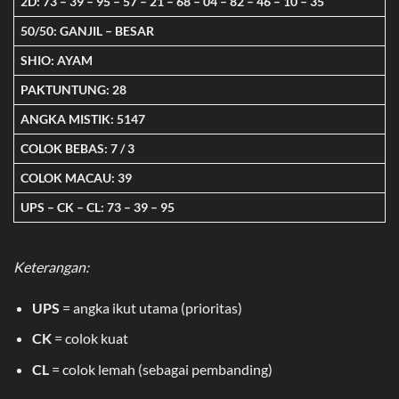
2D: 73 – 39 – 95 – 57 – 21 – 68 – 04 – 82 – 46 – 10 – 35
50/50: GANJIL – BESAR
SHIO: AYAM
PAKTUNTUNG: 28
ANGKA MISTIK: 5147
COLOK BEBAS: 7 / 3
COLOK MACAU: 39
UPS – CK – CL: 73 – 39 – 95
Keterangan:
UPS
= angka ikut utama (prioritas)
CK
= colok kuat
CL
= colok lemah (sebagai pembanding)