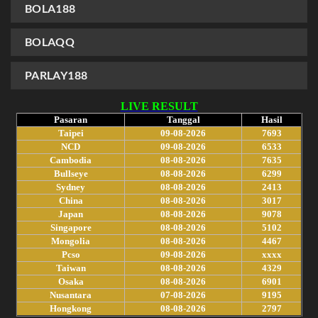
BOLA188
BOLAQQ
PARLAY188