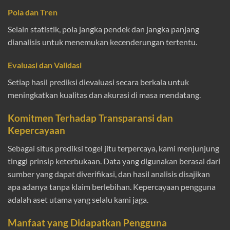
Pola dan Tren
Selain statistik, pola jangka pendek dan jangka panjang
dianalisis untuk menemukan kecenderungan tertentu.
Evaluasi dan Validasi
Setiap hasil prediksi dievaluasi secara berkala untuk
meningkatkan kualitas dan akurasi di masa mendatang.
Komitmen Terhadap Transparansi dan
Kepercayaan
Sebagai situs prediksi togel jitu terpercaya, kami menjunjung
tinggi prinsip keterbukaan. Data yang digunakan berasal dari
sumber yang dapat diverifikasi, dan hasil analisis disajikan
apa adanya tanpa klaim berlebihan. Kepercayaan pengguna
adalah aset utama yang selalu kami jaga.
Manfaat yang Didapatkan Pengguna