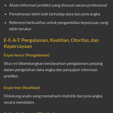
Akses informasi prediksi yang disusun secara profesional
Pemahaman lebih baik terhadap data dan pola angka
Referensi berkualitas untuk pengambilan keputusan yang
lebih terukur
E-E-A-T: Pengalaman, Keahlian, Otoritas, dan
Kepercayaan
Experience (Pengalaman)
Situs ini dikembangkan berdasarkan pengalaman panjang
dalam pengolahan data angka dan penyajian informasi
prediksi.
Expertise (Keahlian)
Didukung analis yang memahami statistik dan pola angka
secara mendalam.