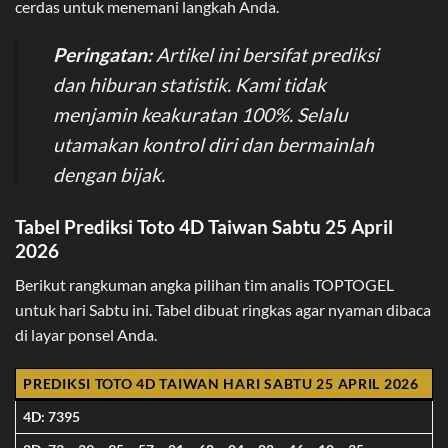
cerdas untuk menemani langkah Anda.
Peringatan:
Artikel ini bersifat prediksi
dan hiburan statistik. Kami tidak
menjamin keakuratan 100%. Selalu
utamakan kontrol diri dan bermainlah
dengan bijak.
Tabel Prediksi Toto 4D Taiwan Sabtu 25 April
2026
Berikut rangkuman angka pilihan tim analis TOPTOGEL
untuk hari Sabtu ini. Tabel dibuat ringkas agar nyaman dibaca
di layar ponsel Anda.
PREDIKSI TOTO 4D TAIWAN HARI SABTU 25 APRIL 2026
4D: 7395