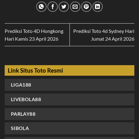
Prediksi Toto 4D Hongkong
Prediksi Toto 4d Sydney Hari
Hari Kamis 23 April 2026
Jumat 24 April 2026
Link Situs Toto Resmi
LIGA188
LIVEBOLA88
PARLAY88
SIBOLA